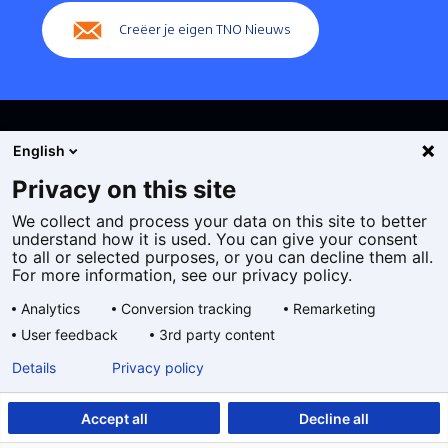
Creëer je eigen TNO Nieuws
English
Privacy on this site
We collect and process your data on this site to better
Cookies
understand how it is used. You can give your consent
Privacy statement
to all or selected purposes, or you can decline them all.
Toegankelijkheid
For more information, see our privacy policy.
Disclaimer
Analytics
Conversion tracking
Remarketing
Algemene voorwaarden
User feedback
3rd party content
Geselecteerde
NL
Details
Privacy policy
taal:
Accept all
Decline all