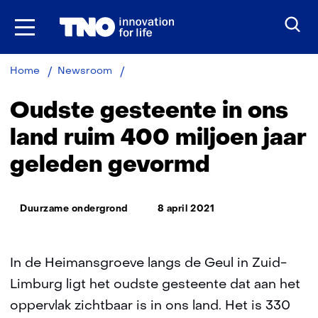
Ga
naar
inhoud
Oudste
Home
Newsroom
gesteente
in
Oudste gesteente in ons
ons
land
land ruim 400 miljoen jaar
ruim
geleden gevormd
400
miljoen
jaar
Thema:
geleden
Duurzame ondergrond
8 april 2021
gevormd
In de Heimansgroeve langs de Geul in Zuid-
Limburg ligt het oudste gesteente dat aan het
oppervlak zichtbaar is in ons land. Het is 330