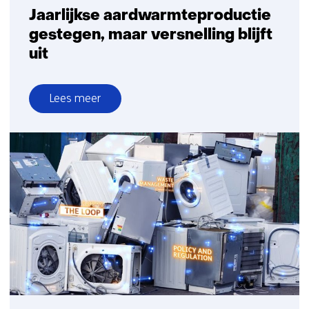
Jaarlijkse aardwarmteproductie
gestegen, maar versnelling blijft
uit
Lees meer
over
Jaarlijkse
aardwarmteproductie
gestegen,
maar
versnelling
blijft
uit