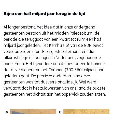
Bijna een half miljard jaar terug in de tijd
Al langer bestond het idee dat in onze ondergrond
gesteenten bestaan uit het midden Paleozoïcum, de
periode die teruggaat van een kwart tot ruim een half
(
miljard jaar geleden. Het
Kernhuis
van de GDN bevat
o
vele duizenden grond- en gesteentemonsters die
p
afkomstig zijn uit boringen in Nederland, zogenaamde
e
boorkernen. Het bijzondere aan de bestudeerde boring is
n
dat deze dieper dan het Carboon (300-360 miljoen jaar
t
geleden) gaat. De precieze ouderdom van deze
i
gesteenten was tot dusverre onduidelijk. Wel werd
n
verwacht dat in het zuidwesten van ons land de oudste
n
gesteenten het dichtst aan het oppervlak zouden zitten.
i
e
u