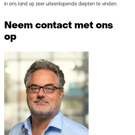
in ons land op zeer uiteenlopende diepten te vinden.
Neem contact met ons
op
Sla
navigatie
over
(Neem
contact
met
ons
op)