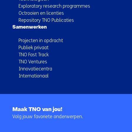
Exploratory research programmes
Octrooien en licenties
Repository TNO Publicaties
Samenwerken
Projecten in opdracht
Publiek privaat
TNO Fast Track
TNO Ventures
Innovatiecentra
Internationaal
Terug
naar
Maak TNO van jou!
navigatie
Volg jouw favoriete onderwerpen.
(Hoofdnavigatie)