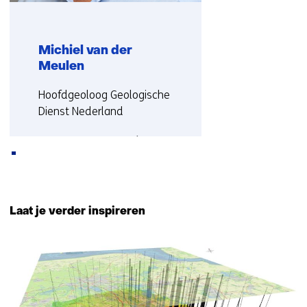
Michiel van der
Meulen
Functie:
Hoofdgeoloog Geologische
Dienst Nederland
Meer over Michiel
Terug
naar
Laat je verder inspireren
navigatie
(Neem
40
contact
resultaten,
met
getoond
ons
1
op)