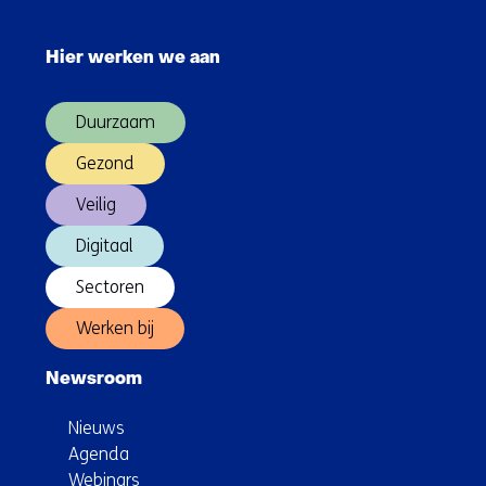
langetermijnenergieopslag
Sla
in
navigatie
Nederlands
Hier werken we aan
over
energiesysteem
(Hoofdnavigatie)
te
Duurzaam
versnellen
Gezond
Veilig
Digitaal
Sectoren
Werken bij
Newsroom
Nieuws
Agenda
Webinars