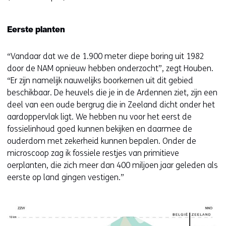
n
a
a
Eerste planten
r
e
“Vandaar dat we de 1.900 meter diepe boring uit 1982
e
door de NAM opnieuw hebben onderzocht”, zegt Houben.
n
“Er zijn namelijk nauwelijks boorkernen uit dit gebied
a
beschikbaar. De heuvels die je in de Ardennen ziet, zijn een
n
deel van een oude bergrug die in Zeeland dicht onder het
d
aardoppervlak ligt. We hebben nu voor het eerst de
e
fossielinhoud goed kunnen bekijken en daarmee de
r
ouderdom met zekerheid kunnen bepalen. Onder de
e
microscoop zag ik fossiele restjes van primitieve
w
oerplanten, die zich meer dan 400 miljoen jaar geleden als
e
eerste op land gingen vestigen.”
b
s
i
t