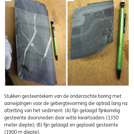
w
v
e
n
s
t
e
r
)
(
v
e
r
Stukken gesteentekern van de onderzochte boring met
w
aanwijzingen voor de gebergtevorming die optrad lang na
i
afzetting van het sediment: (A) fijn gelaagd fijnkorrelig
j
gesteente doorsneden door witte kwartsaders (1350
s
meter diepte); (B) fijn gelaagd en geplooid gesteente
t
(1900 m diepte).