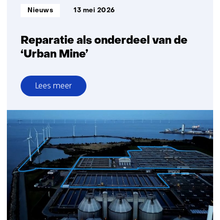
Informatietype:
Nieuws
13 mei 2026
Reparatie als onderdeel van de
‘Urban Mine’
Lees meer
over
Reparatie
als
onderdeel
van
de
‘Urban
Mine’