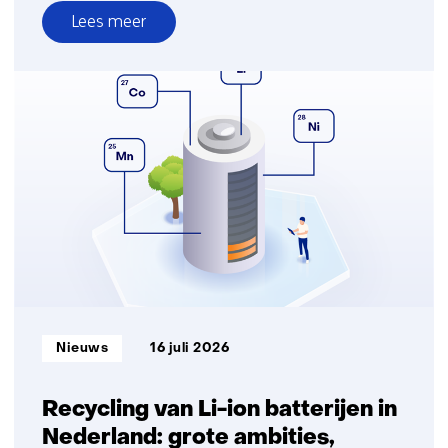
Lees meer
over
Onderzoek
effecten
stikstofinjectie
Groningen-
gasveld
Informatietype:
Nieuws
16 juli 2026
Recycling van Li-ion batterijen in
Nederland: grote ambities,