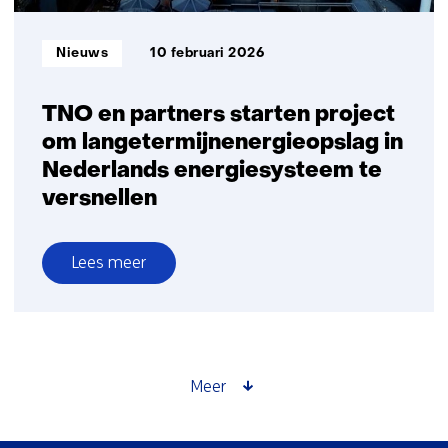
Informatietype:
Nieuws
10 februari 2026
TNO en partners starten project
om langetermijnenergieopslag in
Nederlands energiesysteem te
versnellen
Lees meer
over
TNO
en
partners
starten
Meer
project
om