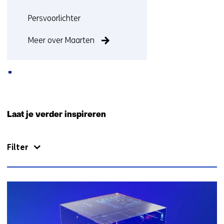
Functie:
Persvoorlichter
Meer over Maarten
Terug
naar
Laat je verder inspireren
navigatie
(Neem
Filter
contact
met
ons
op)
1745
resultaten,
getoond
6