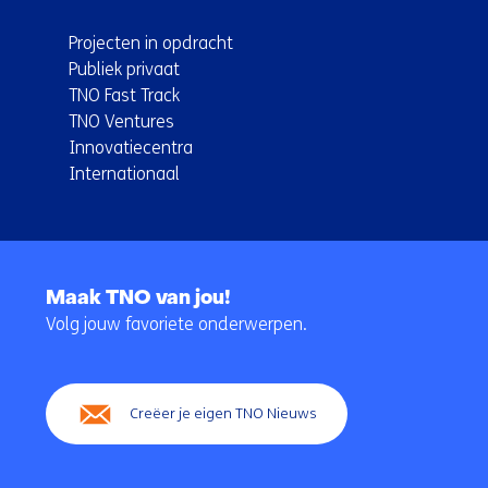
Projecten in opdracht
Publiek privaat
TNO Fast Track
TNO Ventures
Innovatiecentra
Internationaal
Terug
naar
Maak TNO van jou!
navigatie
Volg jouw favoriete onderwerpen.
(Hoofdnavigatie)
Creëer je eigen TNO Nieuws