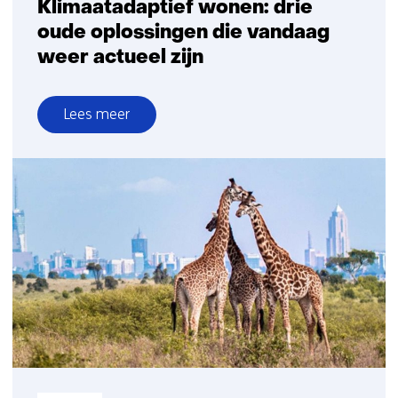
Klimaatadaptief wonen: drie
oude oplossingen die vandaag
weer actueel zijn
Lees meer
over
Klimaatadaptief
wonen:
drie
oude
oplossingen
die
vandaag
weer
actueel
zijn
Informatietype: