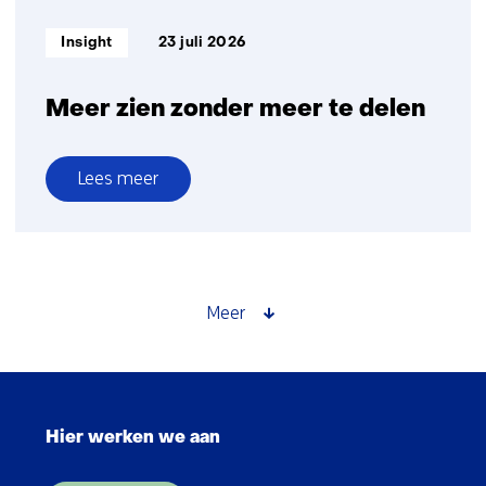
Informatietype:
Insight
23 juli 2026
Meer zien zonder meer te delen
Lees meer
over
Meer
zien
zonder
meer
Meer
te
delen
Sla
navigatie
Hier werken we aan
over
(Hoofdnavigatie)