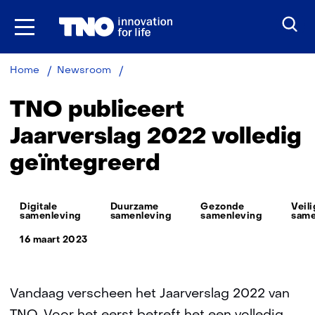
Ga
naar
inhoud
TNO
Home
Newsroom
publiceert
Jaarverslag
TNO publiceert
2022
volledig
Jaarverslag 2022 volledig
geïntegreerd
geïntegreerd
Thema:
Digitale
Duurzame
Gezonde
Veil
samenleving
samenleving
samenleving
same
16 maart 2023
Vandaag verscheen het Jaarverslag 2022 van