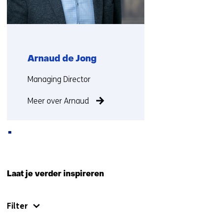
Arnaud de Jong
Functie:
Managing Director
Meer over Arnaud
Terug
naar
Laat je verder inspireren
navigatie
(Neem
Filter
contact
met