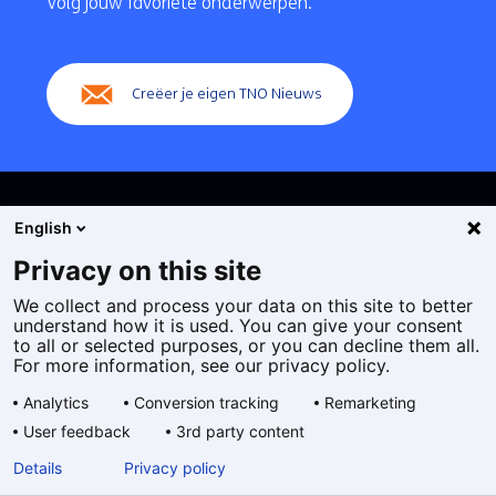
Volg jouw favoriete onderwerpen.
(Hoofdnavigatie)
Creëer je eigen TNO Nieuws
English
Privacy on this site
We collect and process your data on this site to better
Cookies
understand how it is used. You can give your consent
Privacy statement
to all or selected purposes, or you can decline them all.
Toegankelijkheid
For more information, see our privacy policy.
Disclaimer
Analytics
Conversion tracking
Remarketing
Algemene voorwaarden
User feedback
3rd party content
Geselecteerde
NL
Details
Privacy policy
taal: