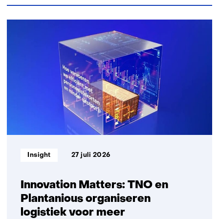
ons
op)
458
resultaten,
getoond
1
t/m
5
Informatietype:
Insight
27 juli 2026
Innovation Matters: TNO en
Plantanious organiseren
logistiek voor meer