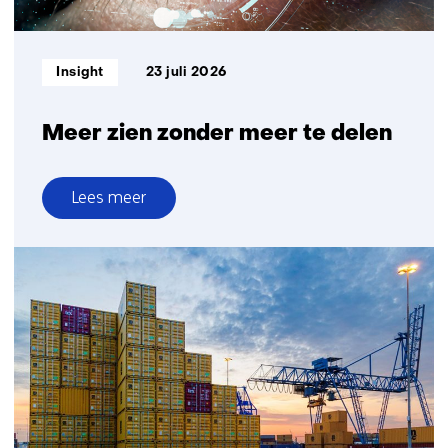
Informatietype:
Insight
23 juli 2026
Meer zien zonder meer te delen
Lees meer
over
Meer
zien
zonder
meer
te
delen