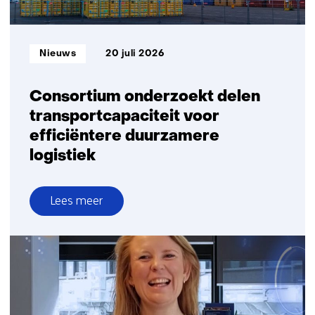
Informatietype:
Nieuws
20 juli 2026
Consortium onderzoekt delen
transportcapaciteit voor
efficiëntere duurzamere
logistiek
Lees meer
over
Consortium
onderzoekt
delen
transportcapaciteit
voor