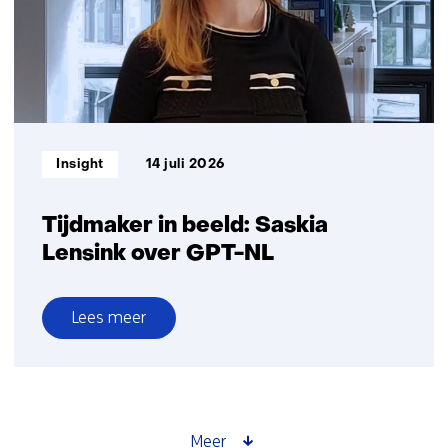
efficiëntere
duurzamere
logistiek
Informatietype:
Insight
14 juli 2026
Tijdmaker in beeld: Saskia
Lensink over GPT-NL
Lees meer
over
Tijdmaker
in
beeld:
Saskia
Meer