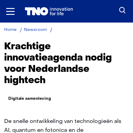
Ga
naar
inhoud
Krachtige
Home
Newsroom
innovatieagenda
nodig
Krachtige
voor
Nederlandse
innovatieagenda nodig
hightech
voor Nederlandse
hightech
Thema:
Digitale samenleving
De snelle ontwikkeling van technologieën als
AI, quantum en fotonica en de