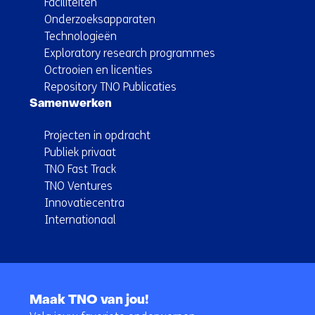
Faciliteiten
Onderzoeksapparaten
Technologieën
Exploratory research programmes
Octrooien en licenties
Repository TNO Publicaties
Samenwerken
Projecten in opdracht
Publiek privaat
TNO Fast Track
TNO Ventures
Innovatiecentra
Internationaal
Terug
naar
Maak TNO van jou!
navigatie