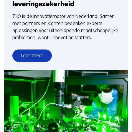
leveringszekerheid
TNO is de innovatiemotor van Nederland. Samen
met partners en klanten bedenken experts
oplossingen voor uiteenlopende maatschappelijke
problemen, want: Innovation Matters.
Lees meer
over
Innovation
Matters:
TNO
en
Plantanious
organiseren
logistiek
voor
meer