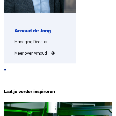
Arnaud de Jong
Functie:
Managing Director
Meer over Arnaud
Terug
naar
Laat je verder inspireren
navigatie
(Neem
125
contact
resultaten,
met