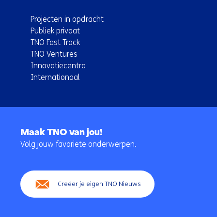
Projecten in opdracht
Publiek privaat
TNO Fast Track
TNO Ventures
Innovatiecentra
Internationaal
Terug
naar
Maak TNO van jou!
navigatie
Volg jouw favoriete onderwerpen.
(Hoofdnavigatie)
Creëer je eigen TNO Nieuws