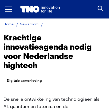
Ga
naar
inhoud
Krachtige
Home
Newsroom
innovatieagenda
nodig
Krachtige
voor
Nederlandse
innovatieagenda nodig
hightech
voor Nederlandse
hightech
Thema:
Digitale samenleving
De snelle ontwikkeling van technologieën als
AI, quantum en fotonica en de