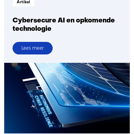
Artikel
Cybersecure AI en opkomende
technologie
Lees meer
over
Cybersecure
AI
en
opkomende
technologie