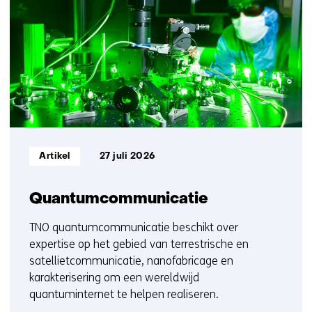
getoond
ons
1
op)
t/m
5
Informatietype:
Artikel
27 juli 2026
Quantumcommunicatie
TNO quantumcommunicatie beschikt over
expertise op het gebied van terrestrische en
satellietcommunicatie, nanofabricage en
karakterisering om een wereldwijd
quantuminternet te helpen realiseren.