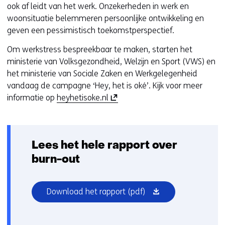
ook af leidt van het werk. Onzekerheden in werk en
woonsituatie belemmeren persoonlijke ontwikkeling en
geven een pessimistisch toekomstperspectief.
Om werkstress bespreekbaar te maken, starten het
ministerie van Volksgezondheid, Welzijn en Sport (VWS) en
het ministerie van Sociale Zaken en Werkgelegenheid
vandaag de campagne ‘Hey, het is oké’. Kijk voor meer
(
informatie op
heyhetisoke.nl
o
p
e
Lees het hele rapport over
n
t
burn-out
i
n
(opent
Download het rapport
(pdf)
n
in
i
nieuw
e