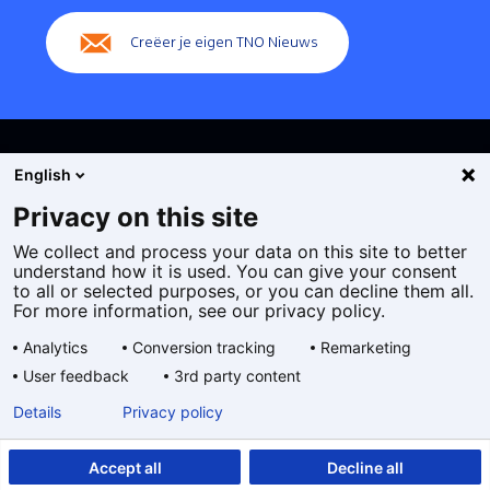
Creëer je eigen TNO Nieuws
English
Privacy on this site
We collect and process your data on this site to better
Cookies
understand how it is used. You can give your consent
Privacy statement
to all or selected purposes, or you can decline them all.
Toegankelijkheid
For more information, see our privacy policy.
Disclaimer
Analytics
Conversion tracking
Remarketing
Algemene voorwaarden
User feedback
3rd party content
Geselecteerde
NL
Details
Privacy policy
taal:
Accept all
Decline all