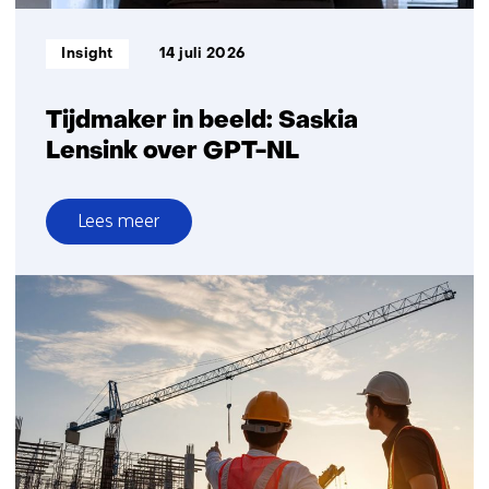
Informatietype:
Insight
14 juli 2026
Tijdmaker in beeld: Saskia
Lensink over GPT-NL
Lees meer
over
Tijdmaker
in
beeld:
Saskia
Lensink
over
GPT-
NL