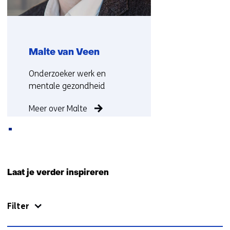
n
a
a
r
Malte van Veen
e
e
Functie:
Onderzoeker werk en
n
mentale gezondheid
a
n
Meer over Malte
d
e
r
e
Terug
w
naar
Laat je verder inspireren
e
navigatie
b
(Neem
Filter
s
contact
i
met