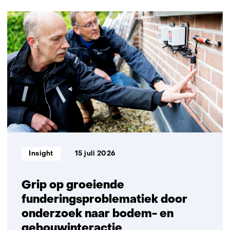
t
ons
e
op)
1899
)
resultaten,
getoond
16
t/m
20
Informatietype:
Insight
15 juli 2026
Grip op groeiende
funderingsproblematiek door
onderzoek naar bodem- en
gebouwinteractie