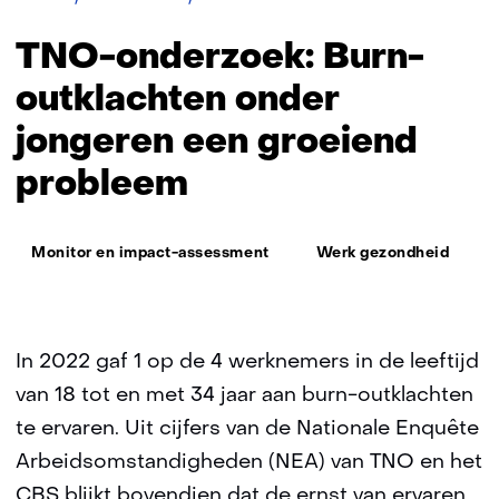
onderzoek:
Burn-
TNO-onderzoek: Burn-
outklachten
onder
outklachten onder
jongeren
jongeren een groeiend
een
groeiend
probleem
probleem
Thema:
Monitor en impact-assessment
Werk gezondheid
In 2022 gaf 1 op de 4 werknemers in de leeftijd
van 18 tot en met 34 jaar aan burn-outklachten
te ervaren. Uit cijfers van de Nationale Enquête
Arbeidsomstandigheden (NEA) van TNO en het
CBS blijkt bovendien dat de ernst van ervaren