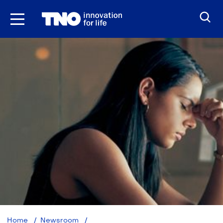
Ga
naar
inhoud
TNO-
Home
Newsroom