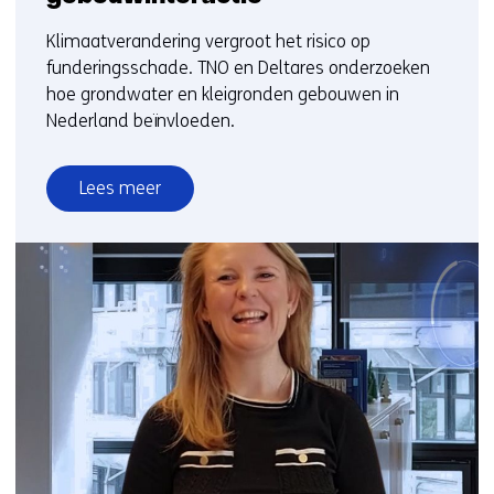
Klimaatverandering vergroot het risico op
funderingsschade. TNO en Deltares onderzoeken
hoe grondwater en kleigronden gebouwen in
Nederland beïnvloeden.
Lees meer
over
Grip
op
groeiende
funderingsproblematiek
door
onderzoek
naar
bodem-
en
gebouwinteractie