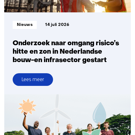
Informatietype:
Nieuws
14 juli 2026
Onderzoek naar omgang risico’s
hitte en zon in Nederlandse
bouw-en infrasector gestart
Lees meer
over
Onderzoek
naar
omgang
risico’s
hitte
en