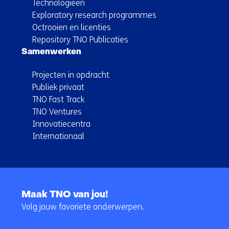
Technologieën
Exploratory research programmes
Octrooien en licenties
Repository TNO Publicaties
Samenwerken
Projecten in opdracht
Publiek privaat
TNO Fast Track
TNO Ventures
Innovatiecentra
Internationaal
Terug
naar
Maak TNO van jou!
navigatie
Volg jouw favoriete onderwerpen.
(Hoofdnavigatie)