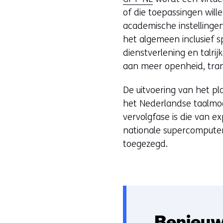
of die toepassingen wil
academische instellingen
het algemeen inclusief s
dienstverlening en talri
aan meer openheid, tran
De uitvoering van het pl
het Nederlandse taalmod
vervolgfase is die van e
nationale supercomputer 
toegezegd.