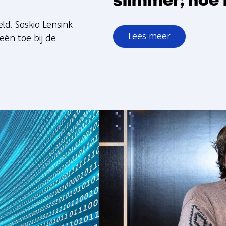
slimmer; hoe 
ld. Saskia Lensink
Lees meer
eën toe bij de
over
Criminelen
gebruiken
AI
steeds
slimmer;
hoe
blijven
we
ze
voor?