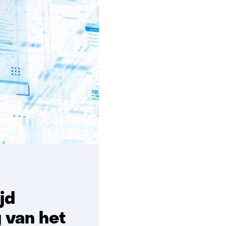
van
Oort
jd
 van het