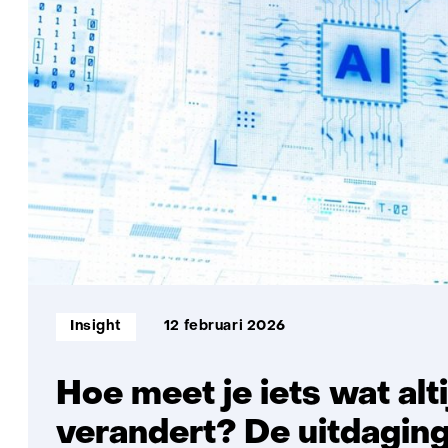
algoritmes?
Er
is
nu
een
praktisch
hulpmiddel
Informatietype:
Insight
12 februari 2026
Hoe meet je iets wat alti
verandert? De uitdaging