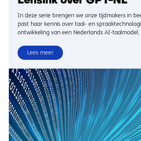
Lensink over GPT-NL
In deze serie brengen we onze tijdmakers in bee
past haar kennis over taal- en spraaktechnologi
ontwikkeling van een Nederlands AI-taalmodel.
Lees meer
over
Tijdmaker
in
beeld:
Saskia
Lensink
over
GPT-
NL