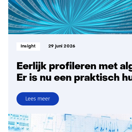
Informatietype:
Insight
29 juni 2026
Eerlijk profileren met a
Er is nu een praktisch h
Lees meer
over
Eerlijk
profileren
met