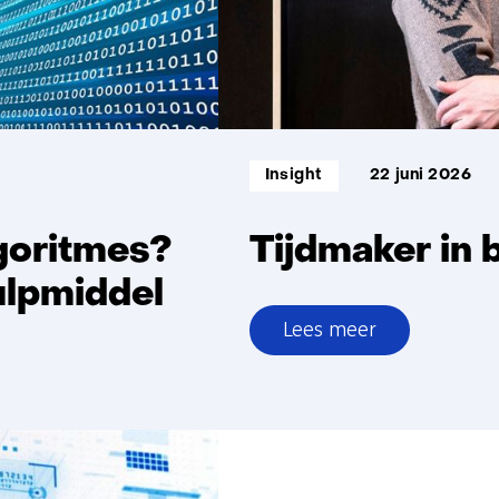
Informatietype:
Insight
22 juni 2026
lgoritmes?
Tijdmaker in 
ulpmiddel
Lees meer
over
Tijdmaker
in
beeld:
Jesse