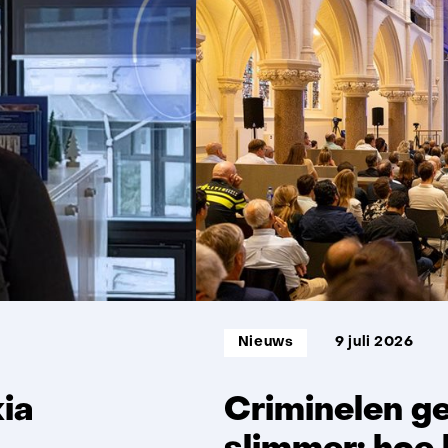
getoond
1
t/m
5
Informatietype:
Nieuws
9 juli 2026
kia
Criminelen ge