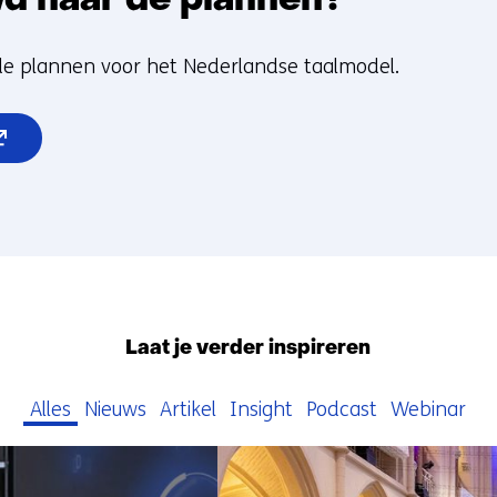
d naar de plannen?
de plannen voor het Nederlandse taalmodel.
pent
euw
nster)
rwijst
ar
n
dere
Laat je verder inspireren
bsite)
Alles
Nieuws
Artikel
Insight
Podcast
Webinar
70
resultaten,