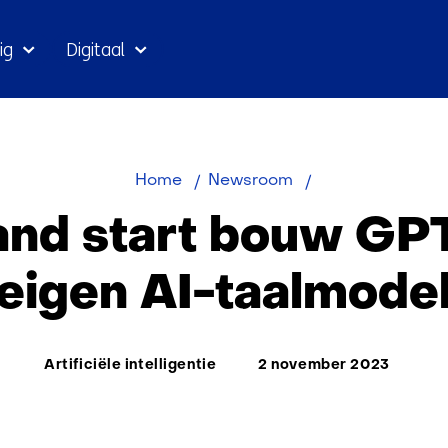
Ga
ig
Digitaal
naar
inhoud
Nederland
Home
Newsroom
start
and start bouw GPT
bouw
GPT-
eigen AI-taalmode
NL
als
eigen
Thema:
Artificiële intelligentie
2 november 2023
AI-
taalmodel