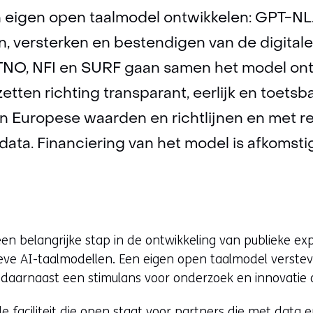
 eigen open taalmodel ontwikkelen: GPT-NL. 
n, versterken en bestendigen van de digitale 
 TNO, NFI en SURF gaan samen het model on
zetten richting transparant, eerlijk en toetsb
n Europese waarden en richtlijnen en met r
ata. Financiering van het model is afkomstig
n belangrijke stap in de ontwikkeling van publieke exp
ve AI-taalmodellen. Een eigen open taalmodel verstevi
aarnaast een stimulans voor onderzoek en innovatie o
e faciliteit die open staat voor partners die met data e