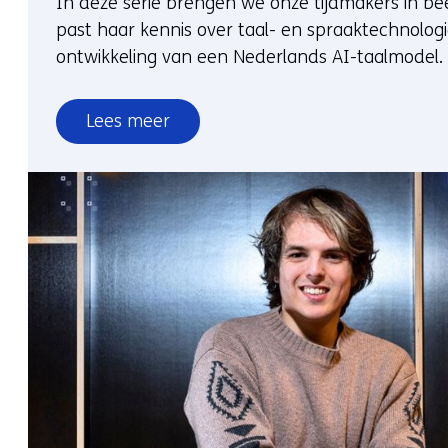
In deze serie brengen we onze tijdmakers in bee
past haar kennis over taal- en spraaktechnologi
ontwikkeling van een Nederlands AI-taalmodel.
Lees meer
over
Tijdmaker
in
beeld:
Saskia
Lensink
over
GPT-
NL