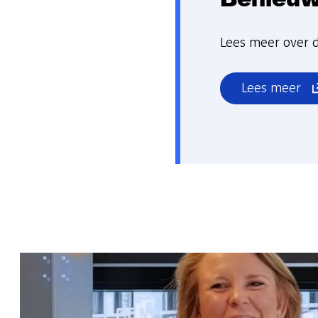
Benieuw
Lees meer over 
(o
Lees meer
in
ni
ve
(ve
na
ee
an
we