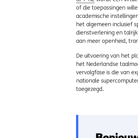
of die toepassingen wil
academische instellingen
het algemeen inclusief s
dienstverlening en talri
aan meer openheid, tran
De uitvoering van het pl
het Nederlandse taalmod
vervolgfase is die van e
nationale supercomputer 
toegezegd.