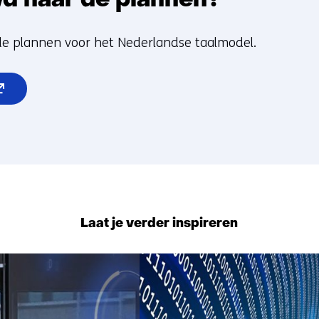
d naar de plannen?
de plannen voor het Nederlandse taalmodel.
pent
euw
nster)
rwijst
ar
n
dere
Laat je verder inspireren
bsite)
23
resultaten,
getoond