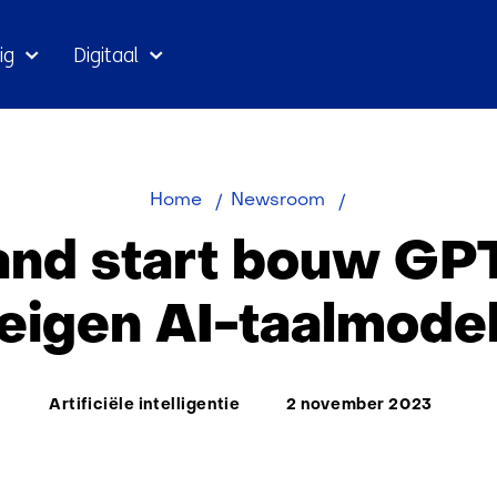
Ga
ig
Digitaal
naar
inhoud
Nederland
Home
Newsroom
start
and start bouw GPT
bouw
GPT-
eigen AI-taalmode
NL
als
eigen
Thema:
Artificiële intelligentie
2 november 2023
AI-
taalmodel