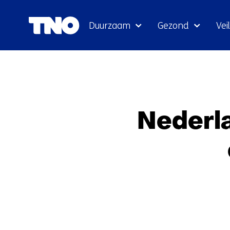
Duurzaam
Gezond
Veil
Nederl