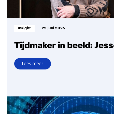
Informatietype:
Insight
22 juni 2026
Tijdmaker in beeld: Jes
Lees meer
over
Tijdmaker
in
beeld:
Jesse
van
Oort