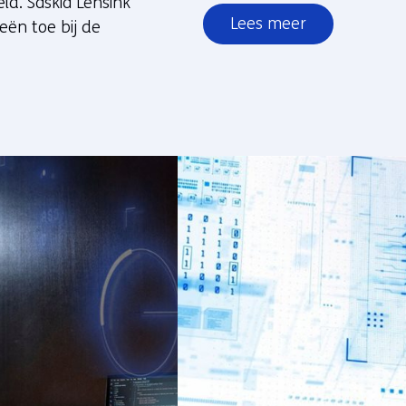
ld. Saskia Lensink
Lees meer
eën toe bij de
over
Eerlijk
profileren
met
algoritmes?
Er
is
nu
een
praktisch
hulpmiddel