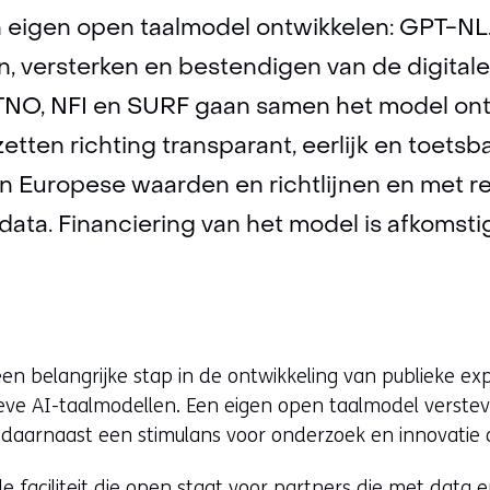
 eigen open taalmodel ontwikkelen: GPT-NL. 
n, versterken en bestendigen van de digitale 
 TNO, NFI en SURF gaan samen het model on
zetten richting transparant, eerlijk en toetsb
n Europese waarden en richtlijnen en met r
ata. Financiering van het model is afkomstig
n belangrijke stap in de ontwikkeling van publieke exp
ve AI-taalmodellen. Een eigen open taalmodel verstevi
aarnaast een stimulans voor onderzoek en innovatie o
e faciliteit die open staat voor partners die met data e