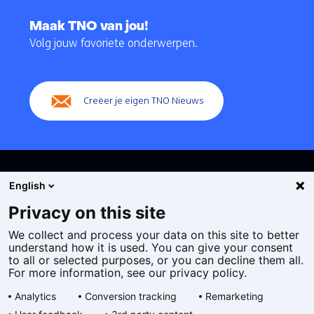
Terug
naar
Maak TNO van jou!
navigatie
Volg jouw favoriete onderwerpen.
(Hoofdnavigatie)
Creëer je eigen TNO Nieuws
English
Privacy on this site
We collect and process your data on this site to better
Cookies
understand how it is used. You can give your consent
Privacy statement
to all or selected purposes, or you can decline them all.
Toegankelijkheid
For more information, see our privacy policy.
Disclaimer
Analytics
Conversion tracking
Remarketing
Algemene voorwaarden