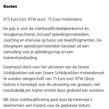
n
t
Kosten
t
e
i
)
875 Euro Excl. BTW (excl. 75 Euro materialen).
n
n
De prijs is voor de startkwalificatiebijeenkomst én
i
terugkomochtend, inclusief opleidingsmaterialen,
e
coaching en intervisie op basis van beeldfragmenten. De
u
inbegrepen opleidingsmaterialen bestaan uit een
w
aanvulling voor je opleidingsmap en een
v
trainershandleiding.
e
n
Daarnaast dient voor het uitvoeren van de Stoere
s
Schildpadden ook een Stoere Schildpadden materialenset
t
te worden aangeschaft van 75 Euro excl. BTW (deze
e
laatste is benodigd voor de uitvoering van groepen, niet
r
noodzakelijk per trainer omdat deze gedeeld kan worden).
)
NB: Deze startkwalificering gaat door bij minimaal 4
(
deelnemers een maand voor de geplande datum.
v