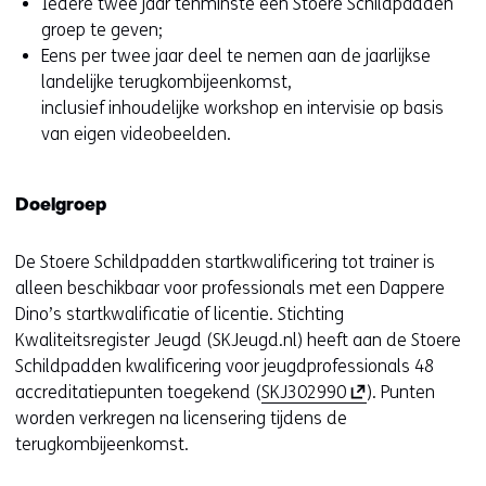
Iedere twee jaar tenminste een Stoere Schildpadden
t
r
e
groep te geven;
n
e
e
Eens per twee jaar deel te nemen aan de jaarlijkse
a
e
n
landelijke terugkombijeenkomst,
a
n
a
inclusief inhoudelijke workshop en intervisie op basis
r
a
n
van eigen videobeelden.
e
n
d
e
d
e
n
e
r
Doelgroep
a
r
e
n
e
w
De Stoere Schildpadden startkwalificering tot trainer is
d
w
e
alleen beschikbaar voor professionals met een Dappere
e
e
b
Dino’s startkwalificatie of licentie. Stichting
r
b
s
Kwaliteitsregister Jeugd (SKJeugd.nl) heeft aan de Stoere
e
s
i
Schildpadden kwalificering voor jeugdprofessionals 48
w
i
t
(
accreditatiepunten toegekend (
SKJ302990
). Punten
e
t
e
o
worden verkregen na licensering tijdens de
b
e
)
p
terugkombijeenkomst.
s
)
e
i