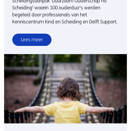
scheidingsaanpak ‘Duurzaam Ouderschap na
Scheiding’ waarin 100 ouderduo's werden
begeleid door professionals van het
Kenniscentrum Kind en Scheiding en Delft Support.
Lees meer
over
Nieuwe
aanpak
voor
ouders
na
scheiding:
focus
op
kinderen
en
toekomst