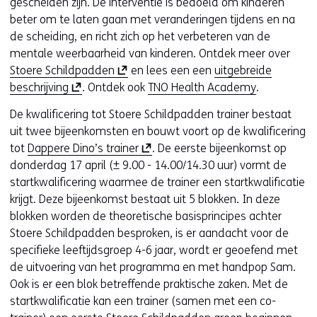
gescheiden zijn. De interventie is bedoeld om kinderen
beter om te laten gaan met veranderingen tijdens en na
de scheiding, en richt zich op het verbeteren van de
mentale weerbaarheid van kinderen. Ontdek meer over
(
Stoere Schildpadden
en lees een een
uitgebreide
(
o
beschrijving
. Ontdek ook
TNO Health Academy
.
o
p
De kwalificering tot Stoere Schildpadden trainer bestaat
p
e
uit twee bijeenkomsten en bouwt voort op de kwalificering
e
n
(
tot
Dappere Dino’s trainer
. De eerste bijeenkomst op
n
t
o
donderdag 17 april (± 9.00 - 14.00/14.30 uur) vormt de
t
i
p
startkwalificering waarmee de trainer een startkwalificatie
i
n
e
krijgt. Deze bijeenkomst bestaat uit 5 blokken. In deze
n
n
n
blokken worden de theoretische basisprincipes achter
n
i
t
Stoere Schildpadden besproken, is er aandacht voor de
i
e
i
specifieke leeftijdsgroep 4-6 jaar, wordt er geoefend met
e
u
n
de uitvoering van het programma en met handpop Sam.
u
w
n
Ook is er een blok betreffende praktische zaken. Met de
w
v
i
startkwalificatie kan een trainer (samen met een co-
v
e