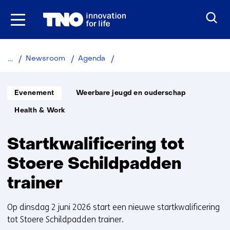
Ga
naar
inhoud
Startkwalificering
Newsroom
Agenda
tot
Stoere
Informatietype:
Thema:
Schildpadden
Evenement
Weerbare jeugd en ouderschap
trainer
Unit:
Health & Work
2
juni
Startkwalificering tot
Stoere Schildpadden
trainer
Op dinsdag 2 juni 2026 start een nieuwe startkwalificering
tot Stoere Schildpadden trainer.