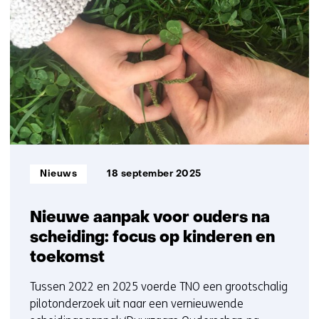
resultaten,
getoond
1
-
5
Informatietype:
Nieuws
18 september 2025
Nieuwe aanpak voor ouders na
scheiding: focus op kinderen en
toekomst
Tussen 2022 en 2025 voerde TNO een grootschalig
pilotonderzoek uit naar een vernieuwende