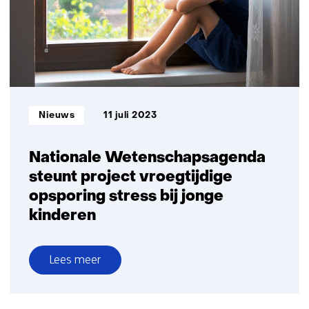
nov
Informatietype:
Nieuws
11 juli 2023
Nationale Wetenschapsagenda
steunt project vroegtijdige
opsporing stress bij jonge
kinderen
Lees meer
over
Nationale
Wetenschapsagenda