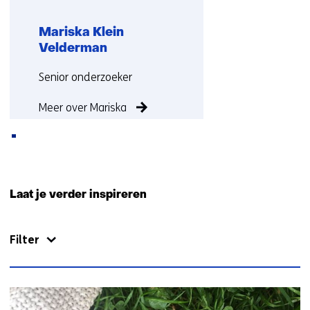
r
e
Mariska Klein
w
Velderman
e
b
Functie:
Senior onderzoeker
s
i
Meer over Mariska
t
e
)
Terug
naar
Laat je verder inspireren
navigatie
(Neem
Filter
contact
met
ons
op)
11