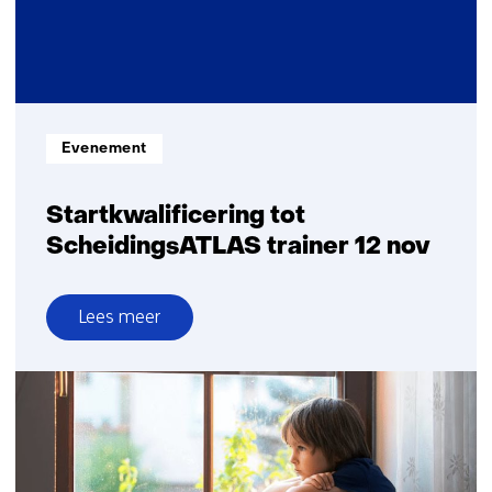
:
:
Schildpadden
5-
6
nov
Informatietype:
Evenement
Startkwalificering tot
ScheidingsATLAS trainer 12 nov
Lees meer
over
Startkwalificering
tot
ScheidingsATLAS
trainer
12