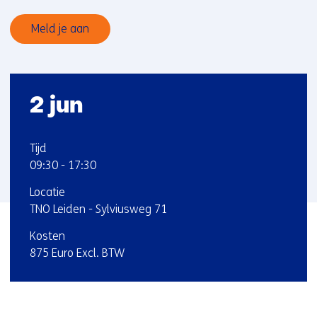
Meld je aan
Startdatum
2 jun
:
:
Tijd
09:30
-
17:30
:
Locatie
TNO Leiden - Sylviusweg 71
:
Kosten
875 Euro Excl. BTW