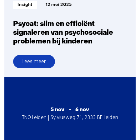
Informatietype:
Insight
12 mei 2025
Psycat: slim en efficiënt
signaleren van psychosociale
problemen bij kinderen
Lees meer
over
Psycat:
slim
en
efficiënt
signaleren
5 nov
-
6 nov
van
Startdatum
Locatie
TNO Leiden | Sylviusweg 71, 2333 BE Leiden
psychosociale
:
:
problemen
bij