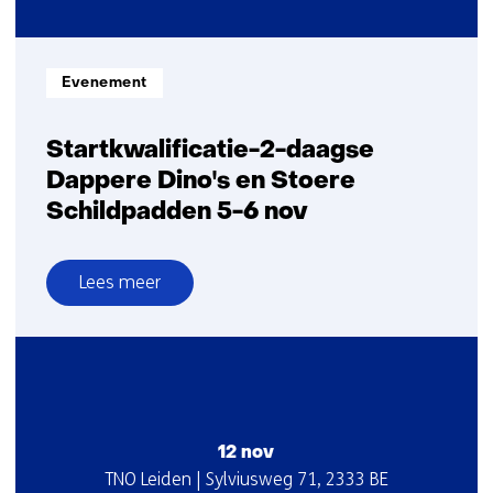
kinderen
Informatietype:
Evenement
Startkwalificatie-2-daagse
Dappere Dino's en Stoere
Schildpadden 5-6 nov
Lees meer
over
Startkwalificatie-
2-
daagse
Dappere
Dino's
12 nov
en
Startdatum
Locatie
TNO Leiden | Sylviusweg 71, 2333 BE
Stoere