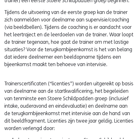
e
trainer) een eerste Stoere Schildpadden groep beginnen.
e
n
u
n
s
Tijdens de uitvoering van de eerste groep kan de trainer
w
s
t
zich aanmelden voor deelname aan supervisie/coaching
v
t
e
(via beeldbellen). Tijdens de coaching is er aandacht voor
e
e
r
het leertraject en de leerdoelen van de trainer. Waar loopt
n
r
)
de trainer tegenaan, hoe gaat de trainer om met lastige
s
)
(
situaties? Voor de terugkombijeenkomst is het van belang
t
(
v
dat iedere deelnemer een beeldopname tijdens een
e
v
e
bijeenkomst maakt ten behoeve van intervisie.
r
e
r
)
r
w
(
Trainerscertificaten (“licenties”) worden uitgereikt op basis
w
i
v
van deelname aan de startkwalificering, het begeleiden
i
j
e
van tenminste een Stoere Schildpadden groep (inclusief
j
s
r
intake, ouderavond en eindevaluatie) en deelname aan
s
t
w
de terugkombijeenkomst met intervisie aan de hand van
t
n
i
dit beeldfragment. Licenties zijn twee jaar geldig. Licenties
n
a
j
worden verlengd door:
a
a
s
a
r