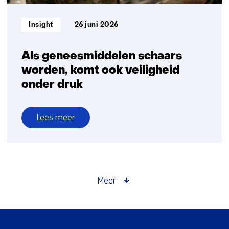
Informatietype:
Insight
26 juni 2026
Als geneesmiddelen schaars
worden, komt ook veiligheid
onder druk
Lees meer
over
Als
geneesmiddelen
schaars
worden,
Meer
komt
ook
veiligheid
Sla
onder