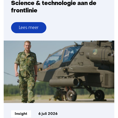
Science & technologie aan de
frontlinie
Lees meer
over
Science
&
technologie
aan
de
frontlinie
Informatietype:
Insight
6 juli 2026