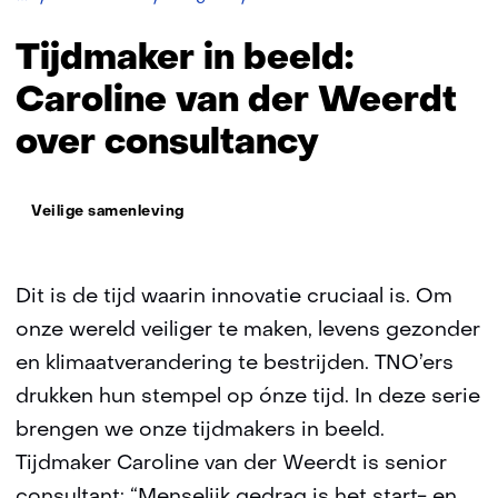
in
beeld:
Tijdmaker in beeld:
Caroline
van
Caroline van der Weerdt
der
over consultancy
Weerdt
Thema:
Veilige samenleving
Dit is de tijd waarin innovatie cruciaal is. Om
onze wereld veiliger te maken, levens gezonder
en klimaatverandering te bestrijden. TNO’ers
drukken hun stempel op ónze tijd. In deze serie
brengen we onze tijdmakers in beeld.
Tijdmaker Caroline van der Weerdt is senior
consultant: “Menselijk gedrag is het start- en