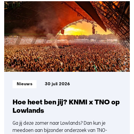
werken
208
bij
resultaten,
TNO)
getoond
1
t/m
5
Informatietype:
Nieuws
30 juli 2026
Hoe heet ben jij? KNMI x TNO op
Lowlands
Ga jij deze zomer naar Lowlands? Dan kun je
meedoen aan bijzonder onderzoek van TNO-