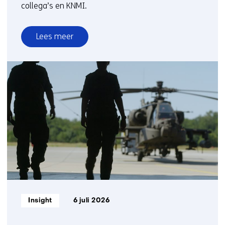
collega’s en KNMI.
Lees meer
over
Hoe
heet
ben
jij?
KNMI
x
TNO
op
Lowlands
Informatietype:
Insight
6 juli 2026