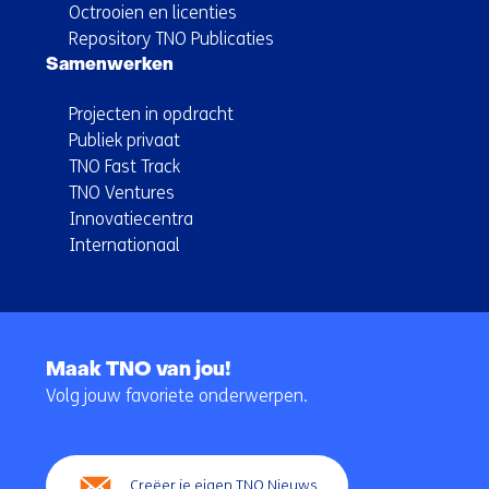
Octrooien en licenties
Repository TNO Publicaties
Samenwerken
Projecten in opdracht
Publiek privaat
TNO Fast Track
TNO Ventures
Innovatiecentra
Internationaal
Terug
naar
Maak TNO van jou!
navigatie
Volg jouw favoriete onderwerpen.
(Hoofdnavigatie)
Creëer je eigen TNO Nieuws