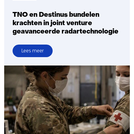
TNO en Destinus bundelen
krachten in joint venture
geavanceerde radartechnologie
Lees meer
over
TNO
en
Destinus
bundelen
krachten
in
joint
venture
geavanceerde
radartechnologie