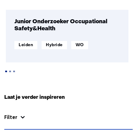
Sla
navigatie
over
Junior Onderzoeker Occupational
(Ook
Safety&Health
tijdmaker
worden?
werklocatie:
Werken
Opleidingsniveau:
Leiden
Hybride
WO
Kom
op
werken
afstand:
bij
TNO)
Terug
naar
Laat je verder inspireren
navigatie
(Ook
Filter
tijdmaker
worden?
Kom