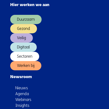
navigatie
druk
Hier werken we aan
over
(Hoofdnavigatie)
Duurzaam
Gezond
Veilig
Digitaal
Sectoren
Werken bij
Newsroom
Nieuws
Agenda
Webinars
Insights