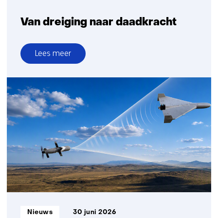
Van dreiging naar daadkracht
Lees meer
over
Van
dreiging
naar
daadkracht
Informatietype:
Nieuws
30 juni 2026