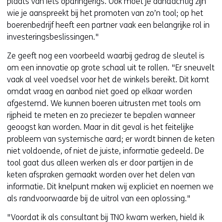
plaats van iets opdringerigs. Ook moet je aandachtig zijn
wie je aanspreekt bij het promoten van zo’n tool; op het
boerenbedrijf heeft een partner vaak een belangrijke rol in
investeringsbeslissingen."
Ze geeft nog een voorbeeld waarbij gedrag de sleutel is
om een innovatie op grote schaal uit te rollen. "Er sneuvelt
vaak al veel voedsel voor het de winkels bereikt. Dit komt
omdat vraag en aanbod niet goed op elkaar worden
afgestemd. We kunnen boeren uitrusten met tools om
rijpheid te meten en zo preciezer te bepalen wanneer
geoogst kan worden. Maar in dit geval is het feitelijke
probleem van systemische aard; er wordt binnen de keten
niet voldoende, of niet de juiste, informatie gedeeld. De
tool gaat dus alleen werken als er door partijen in de
keten afspraken gemaakt worden over het delen van
informatie. Dit knelpunt maken wij expliciet en noemen we
als randvoorwaarde bij de uitrol van een oplossing."
"Voordat ik als consultant bij TNO kwam werken, hield ik