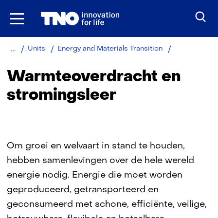
Ga
naar
inhoud
Home
Over
Warmteoverd
Units
Energy and Materials Transition
TNO
en
stromingsleer
Warmteoverdracht en
stromingsleer
Om groei en welvaart in stand te houden,
hebben samenlevingen over de hele wereld
energie nodig. Energie die moet worden
geproduceerd, getransporteerd en
geconsumeerd met schone, efficiënte, veilige,