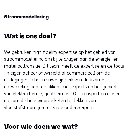
t
i
Stroommodellering
n
n
i
Wat is ons doel?
e
u
We gebruiken high-fidelity expertise op het gebied van
w
stroommodellering om bij te dragen aan de energie- en
v
materiaaltransitie. Dit team heeft de expertise en de tools
e
(in eigen beheer ontwikkeld of commercieel) om de
n
uitdagingen in het nieuwe tijdperk van duurzame
s
ontwikkeling aan te pakken, met experts op het gebied
t
van elektrochemie, geothermie, CO2-transport en olie en
e
gas om de hele waarde keten te dekken van
r
vloeistofstroomgerelateerde onderwerpen.
)
(
v
Voor wie doen we wat?