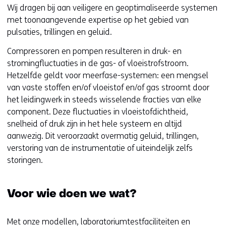
of
w
Wij dragen bij aan veiligere en geoptimaliseerde systemen
geweigerd.
i
met toonaangevende expertise op het gebied van
j
pulsaties, trillingen en geluid.
z
Compressoren en pompen resulteren in druk- en
i
stromingfluctuaties in de gas- of vloeistrofstroom.
g
Hetzelfde geldt voor meerfase-systemen: een mengsel
e
van vaste stoffen en/of vloeistof en/of gas stroomt door
n
het leidingwerk in steeds wisselende fracties van elke
component. Deze fluctuaties in vloeistofdichtheid,
snelheid of druk zijn in het hele systeem en altijd
aanwezig. Dit veroorzaakt overmatig geluid, trillingen,
verstoring van de instrumentatie of uiteindelijk zelfs
storingen.
Voor wie doen we wat?
Met onze modellen, laboratoriumtestfaciliteiten en