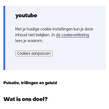
youtube
Met je huidige cookie-instellingen kun je deze
C
inhoud niet bekijken. In
de cookieverklaring
o
lees je waarom.
o
Hier
k
kan
i
Cookies aanpassen
het
e
gebruik
v
van
o
cookies
o
op
r
Pulsatie, trillingen en geluid
deze
k
website
e
worden
Wat is ons doel?
u
toegestaan
r