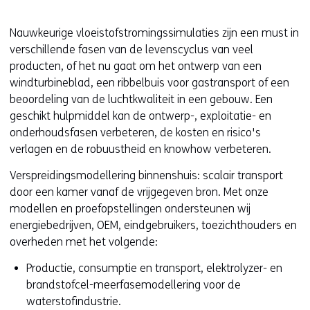
e
r
Nauwkeurige vloeistofstromingssimulaties zijn een must in
w
verschillende fasen van de levenscyclus van veel
i
producten, of het nu gaat om het ontwerp van een
j
windturbineblad, een ribbelbuis voor gastransport of een
s
beoordeling van de luchtkwaliteit in een gebouw. Een
t
geschikt hulpmiddel kan de ontwerp-, exploitatie- en
n
onderhoudsfasen verbeteren, de kosten en risico's
a
verlagen en de robuustheid en knowhow verbeteren.
a
r
Verspreidingsmodellering binnenshuis: scalair transport
e
door een kamer vanaf de vrijgegeven bron. Met onze
e
modellen en proefopstellingen ondersteunen wij
n
energiebedrijven, OEM, eindgebruikers, toezichthouders en
a
overheden met het volgende:
n
d
Productie, consumptie en transport, elektrolyzer- en
e
brandstofcel-meerfasemodellering voor de
r
waterstofindustrie.