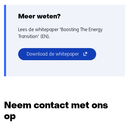
Meer weten?
Lees de whitepaper 'Boosting The Energy
Transition' (EN).
(opent
Download de whitepaper
in
nieuw
venster)
(verwijst
naar
een
andere
Neem contact met ons
website)
op