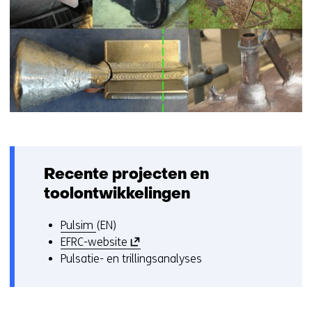
Recente projecten en
toolontwikkelingen
Pulsim
(EN)
(
EFRC-website
o
Pulsatie- en trillingsanalyses
p
e
n