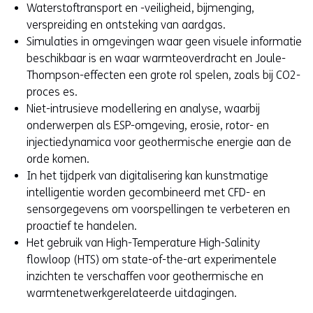
e
Waterstoftransport en -veiligheid, bijmenging,
w
verspreiding en ontsteking van aardgas.
e
Simulaties in omgevingen waar geen visuele informatie
b
beschikbaar is en waar warmteoverdracht en Joule-
s
Thompson-effecten een grote rol spelen, zoals bij CO2-
i
proces es.
t
Niet-intrusieve modellering en analyse, waarbij
e
onderwerpen als ESP-omgeving, erosie, rotor- en
)
injectiedynamica voor geothermische energie aan de
orde komen.
In het tijdperk van digitalisering kan kunstmatige
intelligentie worden gecombineerd met CFD- en
sensorgegevens om voorspellingen te verbeteren en
proactief te handelen.
Het gebruik van High-Temperature High-Salinity
flowloop (HTS) om state-of-the-art experimentele
inzichten te verschaffen voor geothermische en
warmtenetwerkgerelateerde uitdagingen.