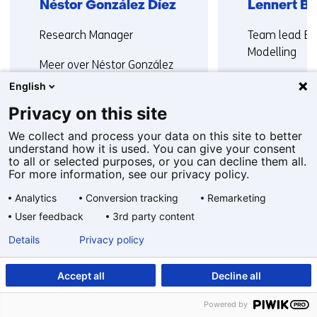
Néstor González Díez
Lennert Bu
Functie:
Functie:
Research Manager
Team lead En
Modelling
Meer over Néstor González
Meer over Len
English
Privacy on this site
We collect and process your data on this site to better
understand how it is used. You can give your consent
Terug
to all or selected purposes, or you can decline them all.
naar
Laat je verder inspireren
For more information, see our privacy policy.
navigatie
Analytics
Conversion tracking
Remarketing
(Neem
User feedback
3rd party content
Filter
contact
met
Details
Privacy policy
ons
op)
30
Accept all
Decline all
resultaten,
Powered by
getoond