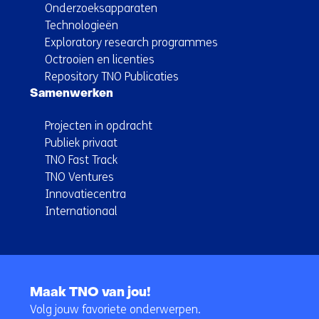
Onderzoeksapparaten
Technologieën
Exploratory research programmes
Octrooien en licenties
Repository TNO Publicaties
Samenwerken
Projecten in opdracht
Publiek privaat
TNO Fast Track
TNO Ventures
Innovatiecentra
Internationaal
Terug
naar
Maak TNO van jou!
navigatie
Volg jouw favoriete onderwerpen.