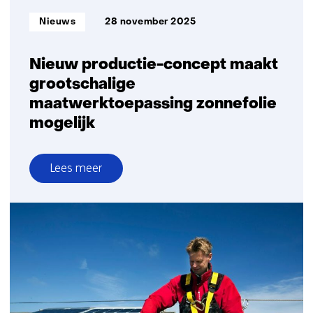
Informatietype:
Nieuws
28 november 2025
Nieuw productie-concept maakt
grootschalige
maatwerktoepassing zonnefolie
mogelijk
Lees meer
over
Nieuw
productie-
concept
maakt
grootschalige
maatwerktoepassing
zonnefolie