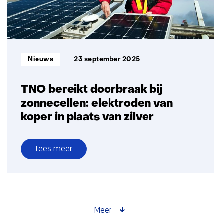
mogelijk
Informatietype:
Nieuws
23 september 2025
TNO bereikt doorbraak bij
zonnecellen: elektroden van
koper in plaats van zilver
Lees meer
over
TNO
bereikt
doorbraak
bij
Meer
zonnecellen: