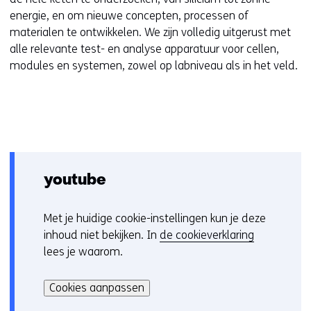
n
energie, en om nieuwe concepten, processen of
a
materialen te ontwikkelen. We zijn volledig uitgerust met
n
alle relevante test- en analyse apparatuur voor cellen,
d
modules en systemen, zowel op labniveau als in het veld.
e
r
e
w
e
b
s
youtube
i
t
Met je huidige cookie-instellingen kun je deze
C
e
inhoud niet bekijken. In
de cookieverklaring
o
)
lees je waarom.
o
Hier
k
kan
i
Cookies aanpassen
het
e