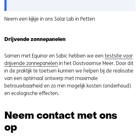
gebruik
v
van
o
cookies
Neem een kijkje in ons Solar Lab in Petten
o
op
r
deze
k
Drijvende zonnepanelen
website
e
worden
u
toegestaan
Samen met Equinor en Sabic hebben we een
testsite voor
r
of
drijvende zonnepanelen
in het Oostvoornse Meer. Door dit
w
geweigerd.
in de praktijk te toetsen kunnen we helpen bij de realisatie
i
van een optimaal ontwerp met maximale
j
betrouwbaarheid en zo min mogelijk kosten (onderhoud)
z
en ecologische effecten.
i
g
e
Neem contact met ons
n
op
Sla