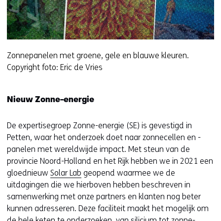
t
e
r
)
(
Zonnepanelen met groene, gele en blauwe kleuren.
v
Copyright foto: Eric de Vries
e
r
w
Nieuw Zonne-energie
i
j
De expertisegroep Zonne-energie (SE) is gevestigd in
s
Petten, waar het onderzoek doet naar zonnecellen en -
t
panelen met wereldwijde impact. Met steun van de
n
provincie Noord-Holland en het Rijk hebben we in 2021 een
a
gloednieuw
Solar Lab
geopend waarmee we de
a
uitdagingen die we hierboven hebben beschreven in
r
samenwerking met onze partners en klanten nog beter
e
kunnen adresseren. Deze faciliteit maakt het mogelijk om
e
de hele keten te onderzoeken, van silicium tot zonne-