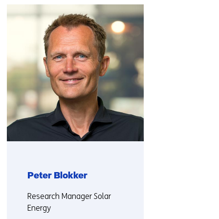
navigatie
over
(Neem
contact
met
ons
op)
Peter Blokker
Functie:
Research Manager Solar
Energy