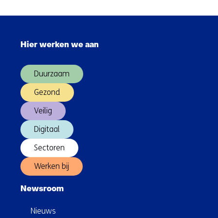
elektroden
van
Sla
koper
navigatie
in
Hier werken we aan
over
plaats
(Hoofdnavigatie)
van
Duurzaam
zilver
Gezond
Veilig
Digitaal
Sectoren
Werken bij
Newsroom
Nieuws