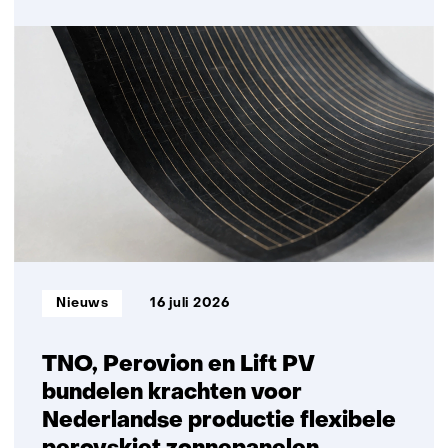
Nieuwe
bifaciale
zonnetechnologie
levert
meer
elektriciteit
per
vierkante
meter
Informatietype:
Nieuws
16 juli 2026
TNO, Perovion en Lift PV
bundelen krachten voor
Nederlandse productie flexibele