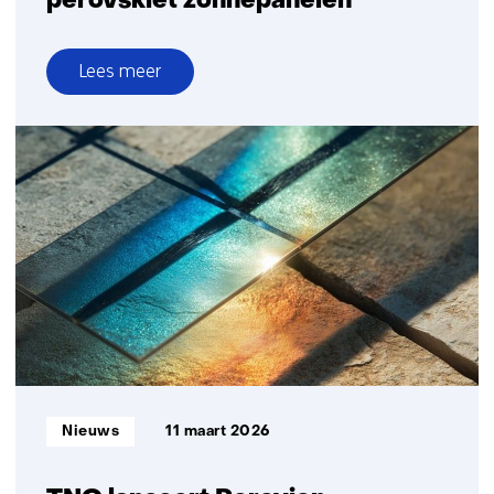
perovskiet zonnepanelen
Lees meer
over
TNO,
Perovion
en
Lift
PV
bundelen
krachten
voor
Nederlandse
productie
flexibele
perovskiet
Informatietype:
Nieuws
11 maart 2026
zonnepanelen