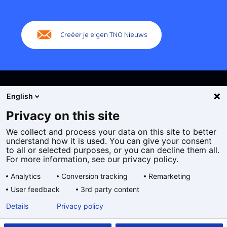
(Hoofdnavigatie)
Creëer je eigen TNO Nieuws
English
Privacy on this site
We collect and process your data on this site to better
Cookies
understand how it is used. You can give your consent
Privacy statement
to all or selected purposes, or you can decline them all.
Toegankelijkheid
For more information, see our privacy policy.
Disclaimer
Analytics
Conversion tracking
Remarketing
Algemene voorwaarden
User feedback
3rd party content
Geselecteerde
NL
Details
Privacy policy
taal: