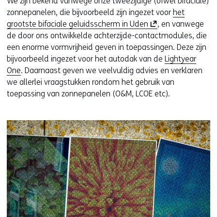
We zijn bekend vanwege onze tweezijdige (ofwel bifaciale)
zonnepanelen, die bijvoorbeeld zijn ingezet voor
het
(
grootste bifaciale geluidsscherm in Uden
, en vanwege
o
de door ons ontwikkelde achterzijde-contactmodules, die
p
een enorme vormvrijheid geven in toepassingen. Deze zijn
e
bijvoorbeeld ingezet voor het autodak van de
Lightyear
n
One
. Daarnaast geven we veelvuldig advies en verklaren
t
we allerlei vraagstukken rondom het gebruik van
i
toepassing van zonnepanelen (O&M, LCOE etc).
n
n
i
e
u
w
v
e
n
s