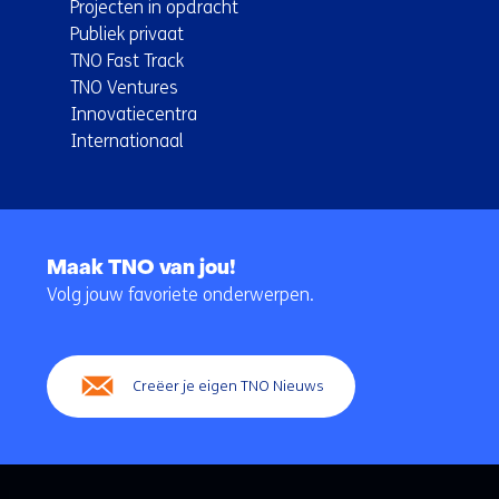
Projecten in opdracht
Publiek privaat
TNO Fast Track
TNO Ventures
Innovatiecentra
Internationaal
Terug
naar
Maak TNO van jou!
navigatie
Volg jouw favoriete onderwerpen.
(Hoofdnavigatie)
Creëer je eigen TNO Nieuws