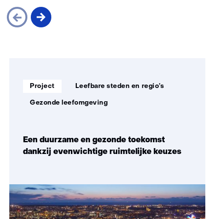
Sla
navigatie
over
Soort
Thema:
(Zo
Project
Leefbare steden en regio’s
project:
maken
Gezonde leefomgeving
wij
impact)
Een duurzame en gezonde toekomst
dankzij evenwichtige ruimtelijke keuzes