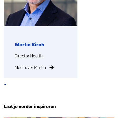
op)
Martin Kirch
Functie:
Director Health
Meer over Martin
Terug
naar
Laat je verder inspireren
navigatie
(Ook