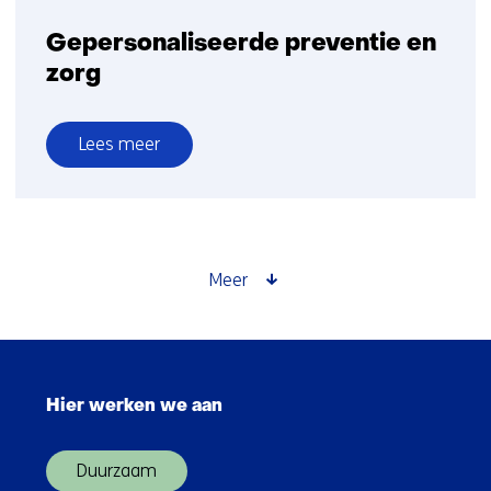
Gepersonaliseerde preventie en
zorg
Lees meer
over
Gepersonaliseerde
preventie
en
zorg
Meer
Sla
navigatie
Hier werken we aan
over
(Hoofdnavigatie)
Duurzaam