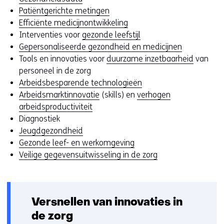
e
Patiëntgerichte metingen
e
Efficiënte medicijnontwikkeling
n
Interventies voor
gezonde leefstijl
v
Gepersonaliseerde gezondheid en medicijnen
r
Tools en innovaties voor
duurzame inzetbaarheid
van
a
personeel in de zorg
a
Arbeidsbesparende technologieën
g
Arbeidsmarktinnovatie
(skills) en
verhogen
s
arbeidsproductiviteit
t
Diagnostiek
e
Jeugdgezondheid
l
Gezonde leef- en werkomgeving
l
Veilige gegevensuitwisseling in de zorg
e
n
?
Versnellen van innovaties in
de zorg