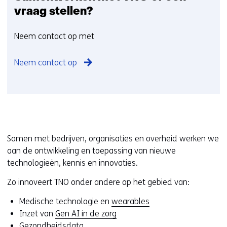
a
vraag stellen?
m
e
Neem contact op met
n
w
Neem contact op
e
r
k
e
n
m
Samen met bedrijven, organisaties en overheid werken we
e
aan de ontwikkeling en toepassing van nieuwe
t
technologieën, kennis en innovaties.
T
N
Zo innoveert TNO onder andere op het gebied van:
O
Medische technologie en
wearables
o
Inzet van
Gen AI in de zorg
f
Gezondheidsdata