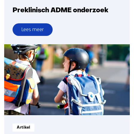
Preklinisch ADME onderzoek
Lees meer
over
Preklinisch
ADME
onderzoek
Informatietype:
Artikel