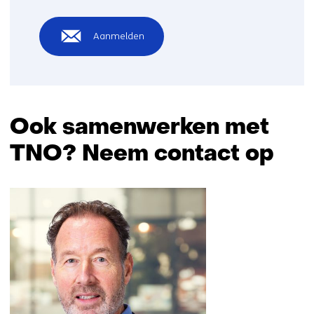
Aanmelden
Ook samenwerken met
TNO? Neem contact op
Sla
navigatie
over
(Ook
samenwerken
met
TNO?
Neem
contact