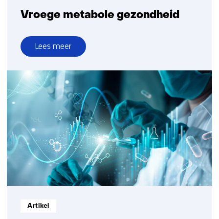
Vroege metabole gezondheid
Lees meer
over
Vroege
metabole
gezondheid
Informatietype:
Artikel