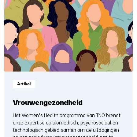
70
samenwerken
resultaten,
met
getoond
TNO?
6
Neem
t/m
contact
10
op)
Informatietype:
Artikel
Vrouwengezondheid
Het Women's Health programma van TNO brengt
onze expertise op biomedisch, psychosociaal en
technologisch gebied samen om de uitdagingen