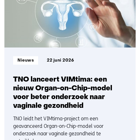
t
t/m
e
5
)
Informatietype:
Nieuws
22 juni 2026
TNO lanceert VIMtima: een
nieuw Organ-on-Chip-model
voor beter onderzoek naar
vaginale gezondheid
TNO leidt het VIMtima-project om een
geavanceerd Organ-on-Chip-model voor
onderzoek naar vaginale gezondheid te