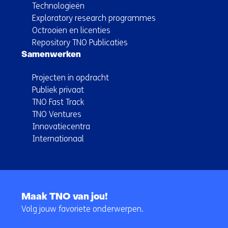
Technologieën
Exploratory research programmes
Octrooien en licenties
Repository TNO Publicaties
Samenwerken
Projecten in opdracht
Publiek privaat
TNO Fast Track
TNO Ventures
Innovatiecentra
Internationaal
Terug
naar
Maak TNO van jou!
navigatie
Volg jouw favoriete onderwerpen.
(Hoofdnavigatie)