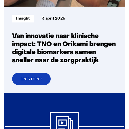
Informatietype:
Insight
3 april 2026
Van innovatie naar klinische
impact: TNO en Orikami brengen
digitale biomarkers samen
sneller naar de zorgpraktijk
Lees meer
over
Van
innovatie
naar
klinische
impact:
TNO