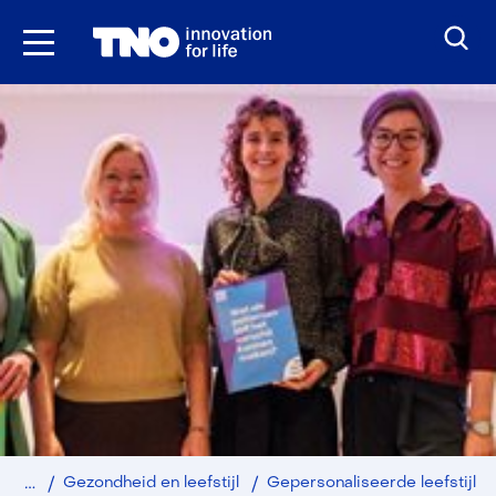
Ga
naar
inhoud
Home
Gezondheid en leefstijl
Gepersonaliseerde leefstijl