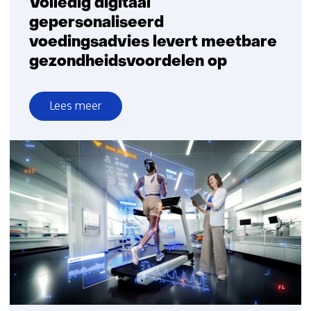
Volledig digitaal
gepersonaliseerd
voedingsadvies levert meetbare
gezondheidsvoordelen op
Lees meer
over
Volledig
digitaal
gepersonaliseerd
voedingsadvies
levert
meetbare
gezondheidsvoordelen
op