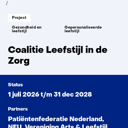
Coalitie
Leefstijl
in
Soort
Project
project:
de
Thema:
Zorg
Gezondheid en
Gepersonaliseerde
leefstijl
leefstijl
Coalitie Leefstijl in de
Zorg
Status
1 juli 2026 t/m 31 dec 2028
Partners
Patiëntenfederatie Nederland,
NFU, Vereniging Arts & Leefstijl,