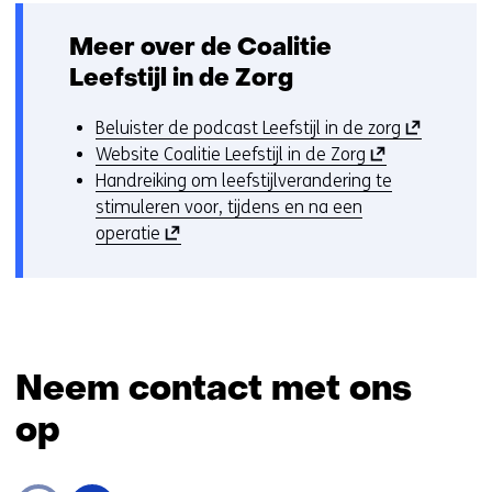
e
Meer over de Coalitie
n
t
Leefstijl in de Zorg
i
n
(
Beluister de podcast Leefstijl in de zorg
n
(
o
Website Coalitie Leefstijl in de Zorg
i
o
p
Handreiking om leefstijlverandering te
e
p
e
stimuleren voor, tijdens en na een
u
(
e
n
operatie
w
o
n
t
v
p
t
i
e
e
i
n
n
n
n
n
s
t
n
i
Neem contact met ons
t
i
i
e
e
n
e
u
op
r
n
u
w
)
i
w
v