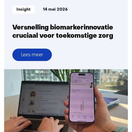
Informatietype:
Insight
14 mei 2026
Versnelling biomarkerinnovatie
cruciaal voor toekomstige zorg
Lees meer
over
Versnelling
biomarkerinnovatie
cruciaal
voor
toekomstige
zorg