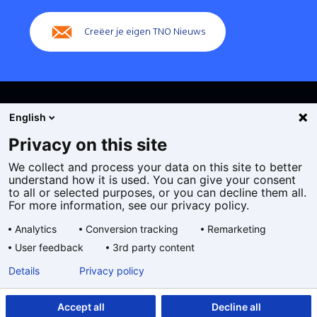
Creëer je eigen TNO Nieuws
English
Privacy on this site
We collect and process your data on this site to better
Cookies
understand how it is used. You can give your consent
Privacy statement
to all or selected purposes, or you can decline them all.
Toegankelijkheid
For more information, see our privacy policy.
Disclaimer
Analytics
Conversion tracking
Remarketing
Algemene voorwaarden
User feedback
3rd party content
Geselecteerde
NL
Details
Privacy policy
taal:
Accept all
Decline all