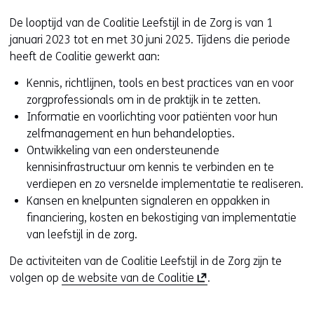
d
e
De looptijd van de Coalitie Leefstijl in de Zorg is van 1
r
januari 2023 tot en met 30 juni 2025. Tijdens die periode
e
heeft de Coalitie gewerkt aan:
w
Kennis, richtlijnen, tools en best practices van en voor
e
zorgprofessionals om in de praktijk in te zetten.
b
Informatie en voorlichting voor patiënten voor hun
s
zelfmanagement en hun behandelopties.
i
Ontwikkeling van een ondersteunende
t
kennisinfrastructuur om kennis te verbinden en te
e
verdiepen en zo versnelde implementatie te realiseren.
)
Kansen en knelpunten signaleren en oppakken in
financiering, kosten en bekostiging van implementatie
van leefstijl in de zorg.
De activiteiten van de Coalitie Leefstijl in de Zorg zijn te
(
volgen op
de website van de Coalitie
.
o
p