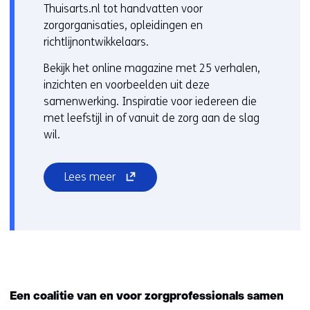
Thuisarts.nl tot handvatten voor
(
zorgorganisaties, opleidingen en
v
richtlijnontwikkelaars.
e
r
Bekijk het online magazine met 25 verhalen,
w
inzichten en voorbeelden uit deze
i
samenwerking. Inspiratie voor iedereen die
j
met leefstijl in of vanuit de zorg aan de slag
s
wil.
t
n
(opent
Lees meer
a
in
a
nieuw
r
venster)
e
(verwijst
e
naar
n
een
a
andere
n
Een coalitie van en voor zorgprofessionals samen
website)