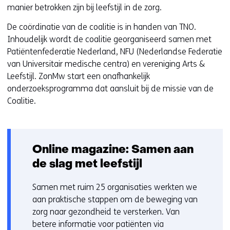
p
manier betrokken zijn bij leefstijl in de zorg.
e
De coördinatie van de coalitie is in handen van TNO.
n
Inhoudelijk wordt de coalitie georganiseerd samen met
t
Patiëntenfederatie Nederland, NFU (Nederlandse Federatie
i
van Universitair medische centra) en vereniging Arts &
n
Leefstijl. ZonMw start een onafhankelijk
n
onderzoeksprogramma dat aansluit bij de missie van de
i
Coalitie.
e
u
w
v
Online magazine: Samen aan
e
de slag met leefstijl
n
s
Samen met ruim 25 organisaties werkten we
t
aan praktische stappen om de beweging van
e
zorg naar gezondheid te versterken. Van
r
betere informatie voor patiënten via
)