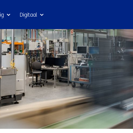
Ga
ig
Digitaal
naar
inhoud