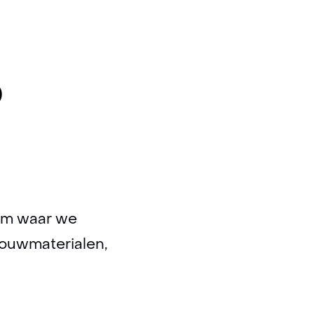
winnovatie
b
ium waar we
bouwmaterialen,