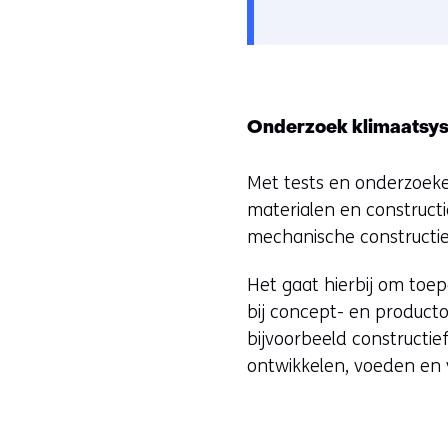
e
van
v
cookies
o
op
o
deze
r
Onderzoek klimaatsys
website
k
worden
e
Met tests en onderzoek
toegestaan
u
materialen en construct
of
r
mechanische constructi
geweigerd.
w
i
Het gaat hierbij om to
j
bij concept- en product
z
bijvoorbeeld constructie
i
ontwikkelen, voeden en 
g
e
n