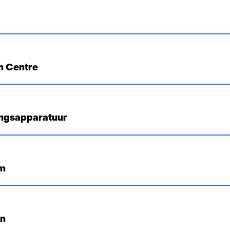
n Centre
ingsapparatuur
um
en