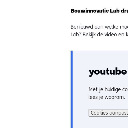
Bouwinnovatie Lab draa
Benieuwd aan welke maat
Lab? Bekijk de video en k
youtube
Met je huidige co
C
lees je waarom.
o
Hier
o
kan
Cookies aanpas
k
het
i
gebruik