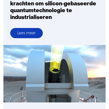
krachten om silicon‑gebaseerde
quantumtechnologie te
industrialiseren
Lees meer
over
TNO
en
Quobly
bundelen
krachten
om
silicon‑gebaseerde
quantumtechnologie
te
industrialiseren