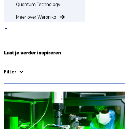
Quantum Technology
Meer over Weronika
Terug
naar
Laat je verder inspireren
navigatie
(Neem
Filter
contact
met
ons
op)
34
resultaten,
getoond
1
t/m