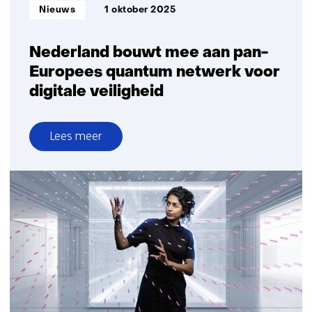
Informatietype:
Nieuws
1 oktober 2025
Nederland bouwt mee aan pan-
Europees quantum netwerk voor
digitale veiligheid
Lees meer
over
Nederland
bouwt
mee
aan
pan-
Europees
quantum
netwerk
voor