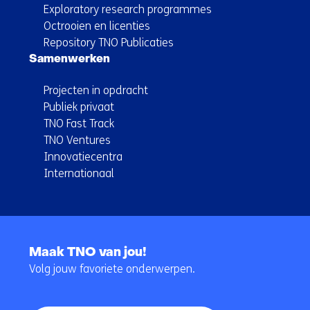
Exploratory research programmes
Octrooien en licenties
Repository TNO Publicaties
Samenwerken
Projecten in opdracht
Publiek privaat
TNO Fast Track
TNO Ventures
Innovatiecentra
Internationaal
Terug
naar
Maak TNO van jou!
navigatie
Volg jouw favoriete onderwerpen.
(Hoofdnavigatie)