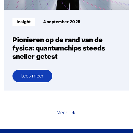
digitale
veiligheid
Informatietype:
Insight
4 september 2025
Pionieren op de rand van de
fysica: quantumchips steeds
sneller getest
Lees meer
over
Pionieren
op
de
rand
Meer
van
de
fysica: