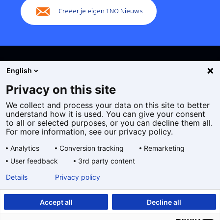
Creëer je eigen TNO Nieuws
English
Privacy on this site
We collect and process your data on this site to better
Cookies
understand how it is used. You can give your consent
Privacy statement
to all or selected purposes, or you can decline them all.
Toegankelijkheid
For more information, see our privacy policy.
Disclaimer
Analytics
Conversion tracking
Remarketing
Algemene voorwaarden
User feedback
3rd party content
Geselecteerde
NL
Details
Privacy policy
taal:
Accept all
Decline all