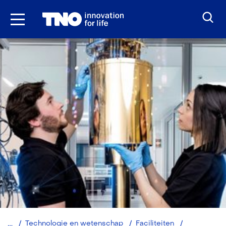
Ga
naar
inhoud
QITT:
Technologie en wetenschap
Faciliteiten