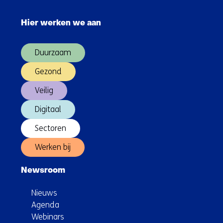
Sla
quantumchips
navigatie
steeds
Hier werken we aan
over
sneller
(Hoofdnavigatie)
getest
Duurzaam
Gezond
Veilig
Digitaal
Sectoren
Werken bij
Newsroom
Nieuws
Agenda
Webinars