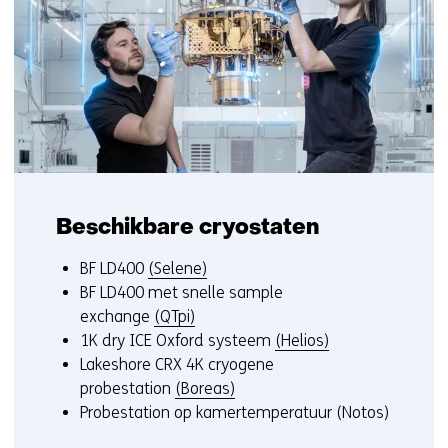
Beschikbare cryostaten
BF LD400
(Selene)
BF LD400 met snelle sample
exchange
(QTpi)
1K dry ICE Oxford systeem
(Helios)
Lakeshore CRX 4K cryogene
probestation
(Boreas)
Probestation op kamertemperatuur (Notos)