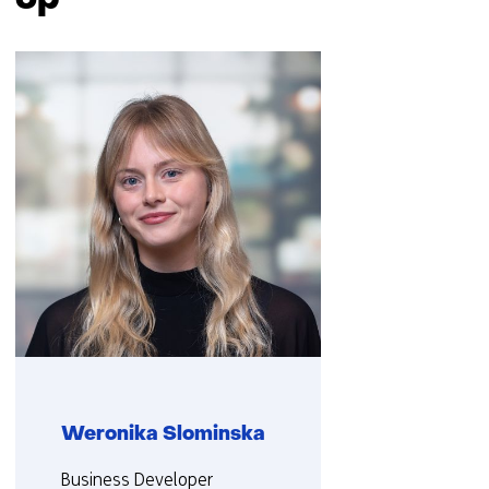
Sla
navigatie
over
(Neem
contact
met
ons
op)
Weronika Slominska
Functie:
Business Developer