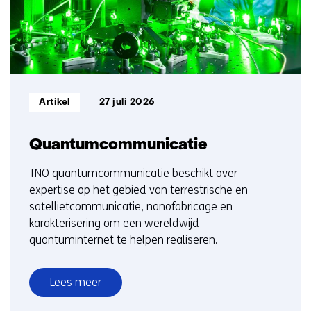
5
Informatietype:
Artikel
27 juli 2026
Quantumcommunicatie
TNO quantumcommunicatie beschikt over
expertise op het gebied van terrestrische en
satellietcommunicatie, nanofabricage en
karakterisering om een wereldwijd
quantuminternet te helpen realiseren.
Lees meer
over