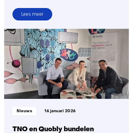
Lees meer
over
TNO
en
Ushio,
een
stabiele
samenwerking
in
de
verdere
ontwikkeling
van
EUV
Informatietype:
Nieuws
16 januari 2026
technologie
TNO en Quobly bundelen