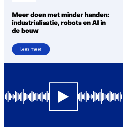
Meer doen met minder handen:
industrialisatie, robots en AI in
de bouw
Lees meer
over
Meer
doen
met
minder
handen:
industrialisatie,
robots
en
AI
in