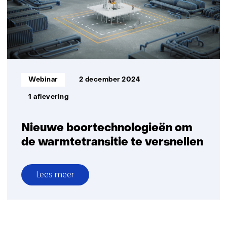
Product
Paspoort
Informatietype:
Webinar
2 december 2024
1 aflevering
Nieuwe boortechnologieën om
de warmtetransitie te versnellen
Lees meer
over
Nieuwe
boortechnologieën
om