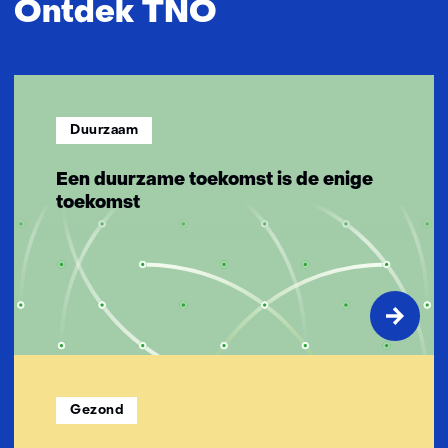
Ontdek TNO
n
n
o
v
a
Duurzaam
t
i
Een duurzame toekomst is de enige
e
toekomst
v
e
o
p
l
o
s
s
i
Gezond
n