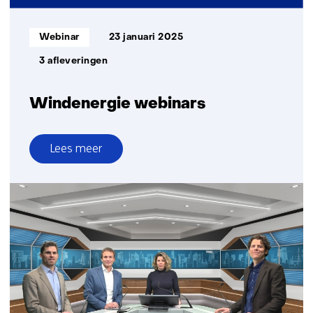
de
bouw
Informatietype:
Webinar
23 januari 2025
3 afleveringen
Windenergie webinars
Lees meer
over
Windenergie
webinars