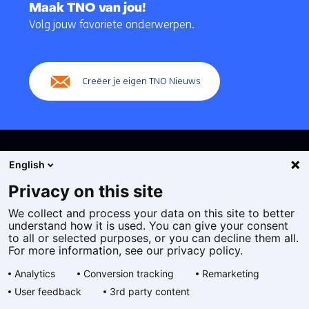
naar
Maak TNO van jou!
navigatie
Volg jouw favoriete onderwerpen.
(Hoofdnavigatie)
Creëer je eigen TNO Nieuws
English
Privacy on this site
We collect and process your data on this site to better
Cookies
understand how it is used. You can give your consent
Privacy statement
to all or selected purposes, or you can decline them all.
Toegankelijkheid
For more information, see our privacy policy.
Disclaimer
Analytics
Conversion tracking
Remarketing
Algemene voorwaarden
User feedback
3rd party content
Geselecteerde
NL