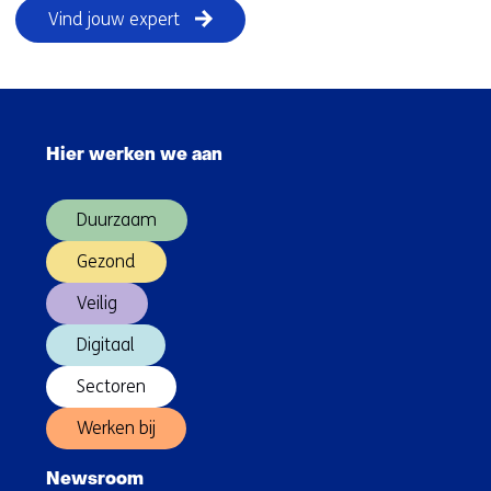
Vind jouw expert
Sla
navigatie
Hier werken we aan
over
(Hoofdnavigatie)
Duurzaam
Gezond
Veilig
Digitaal
Sectoren
Werken bij
Newsroom