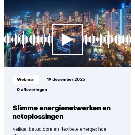
resultaten,
getoond
1
t/m
5
Informatietype:
Webinar
19 december 2025
0 afleveringen
Slimme energienetwerken en
netoplossingen
Veilige, betaalbare en flexibele energie: hoe