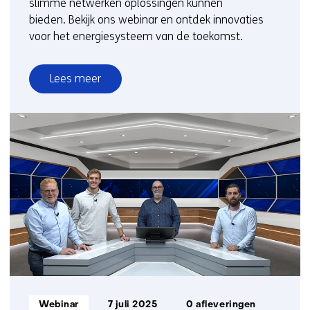
slimme netwerken oplossingen kunnen
bieden. Bekijk ons webinar en ontdek innovaties
voor het energiesysteem van de toekomst.
Lees meer
over
Slimme
energienetwerken
en
netoplossingen
Informatietype:
Webinar
7 juli 2025
0 afleveringen