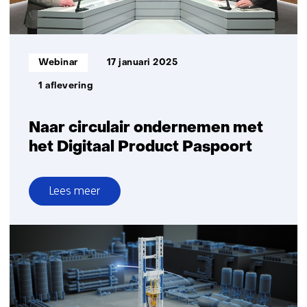
Informatietype:
Webinar
17 januari 2025
1 aflevering
Naar circulair ondernemen met
het Digitaal Product Paspoort
Lees meer
over
Naar
circulair
ondernemen
met
het
Digitaal