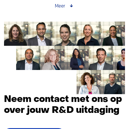
de
Meer
warmtetransitie
te
versnellen
Neem contact met ons op
over jouw R&D uitdaging