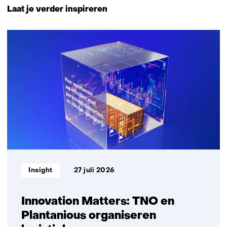
naar
Laat je verder inspireren
navigatie
(Neem
35
contact
resultaten,
met
getoond
ons
1
op)
t/m
5
Informatietype:
Insight
27 juli 2026
Innovation Matters: TNO en
Plantanious organiseren