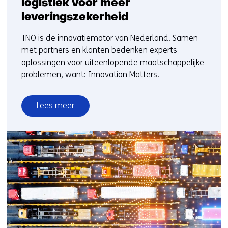
logistiek voor meer
leveringszekerheid
TNO is de innovatiemotor van Nederland. Samen
met partners en klanten bedenken experts
oplossingen voor uiteenlopende maatschappelijke
problemen, want: Innovation Matters.
Lees meer
over
Innovation
Matters:
TNO
en
Plantanious
organiseren
logistiek
voor
meer