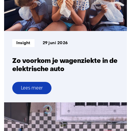
dankzij
slimmere
logistiek
Informatietype:
Insight
29 juni 2026
Zo voorkom je wagenziekte in de
elektrische auto
Lees meer
over
Zo
voorkom
je
wagenziekte
in