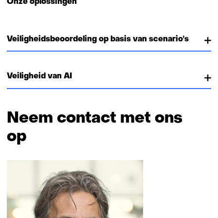
Onze oplossingen
Veiligheidsbeoordeling op basis van scenario's
Veiligheid van AI
Neem contact met ons
op
Sla
navigatie
over
(Neem
contact
met