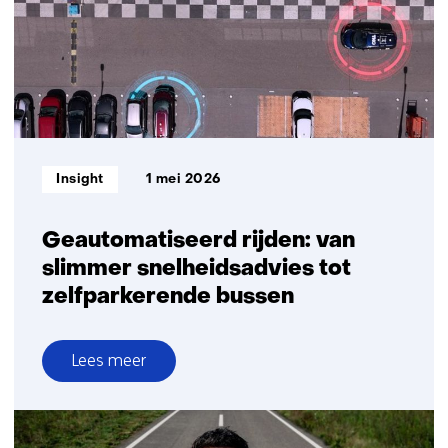
de
elektrische
auto
Informatietype:
Insight
1 mei 2026
Geautomatiseerd rijden: van
slimmer snelheidsadvies tot
zelfparkerende bussen
Lees meer
over
Geautomatiseerd
rijden: