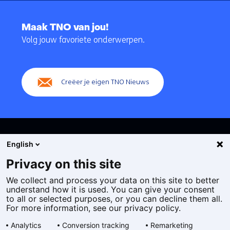
Terug
naar
Maak TNO van jou!
navigatie
Volg jouw favoriete onderwerpen.
(Hoofdnavigatie)
Creëer je eigen TNO Nieuws
English
Privacy on this site
We collect and process your data on this site to better
Cookies
understand how it is used. You can give your consent
Privacy statement
to all or selected purposes, or you can decline them all.
Toegankelijkheid
For more information, see our privacy policy.
Disclaimer
Analytics
Conversion tracking
Remarketing
Algemene voorwaarden