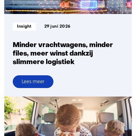
leveringszekerheid
Informatietype:
Insight
29 juni 2026
Minder vrachtwagens, minder
files, meer winst dankzij
slimmere logistiek
Lees meer
over
Minder
vrachtwagens,
minder
files,
meer
winst