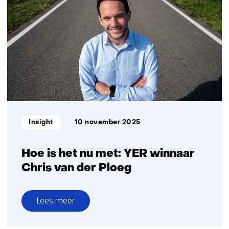
van
slimmer
snelheidsadvies
tot
zelfparkerende
bussen
Informatietype:
Insight
10 november 2025
Hoe is het nu met: YER winnaar
Chris van der Ploeg
Lees meer
over
Hoe