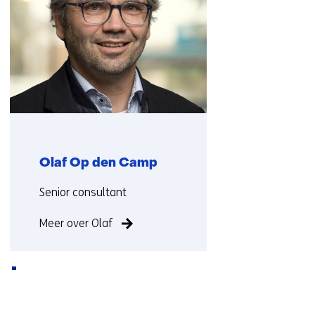
ons
op)
Olaf Op den Camp
Functie:
Senior consultant
Meer over Olaf
Terug