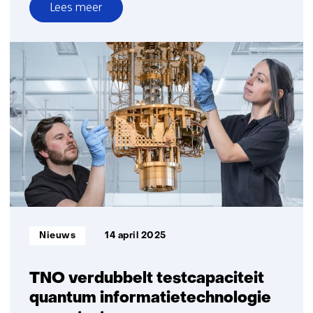
Lees meer
over
Nederland
bouwt
mee
aan
pan-
Europees
quantum
netwerk
voor
digitale
veiligheid
Informatietype:
Nieuws
14 april 2025
TNO verdubbelt testcapaciteit
quantum informatietechnologie