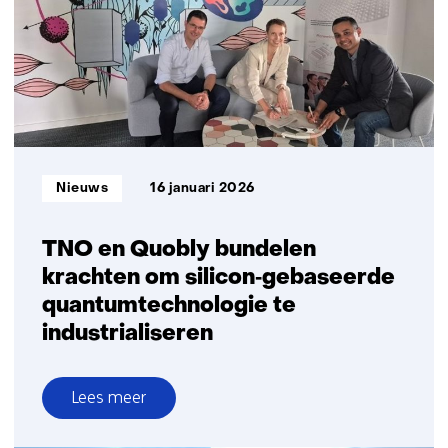
stabiele
samenwerking
in
de
verdere
ontwikkeling
van
EUV
Informatietype:
Nieuws
16 januari 2026
technologie
TNO en Quobly bundelen
krachten om silicon‑gebaseerde
quantumtechnologie te
industrialiseren
Lees meer
over
TNO