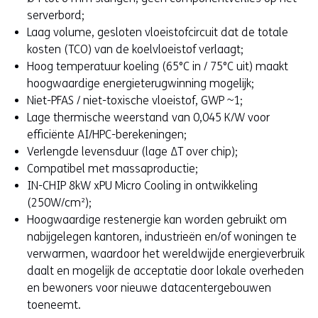
serverbord;
Laag volume, gesloten vloeistofcircuit dat de totale
kosten (TCO) van de koelvloeistof verlaagt;
Hoog temperatuur koeling (65°C in / 75°C uit) maakt
hoogwaardige energieterugwinning mogelijk;
Niet-PFAS / niet-toxische vloeistof, GWP ~1;
Lage thermische weerstand van 0,045 K/W voor
efficiënte AI/HPC-berekeningen;
Verlengde levensduur (lage ΔT over chip);
Compatibel met massaproductie;
IN-CHIP 8kW xPU Micro Cooling in ontwikkeling
(250W/cm²);
Hoogwaardige restenergie kan worden gebruikt om
nabijgelegen kantoren, industrieën en/of woningen te
verwarmen, waardoor het wereldwijde energieverbruik
daalt en mogelijk de acceptatie door lokale overheden
en bewoners voor nieuwe datacentergebouwen
toeneemt.