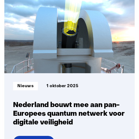
en
Quobly
bundelen
krachten
om
silicon‑gebaseerde
quantumtechnologie
te
industrialiseren
Informatietype:
Nieuws
1 oktober 2025
Nederland bouwt mee aan pan-
Europees quantum netwerk voor
digitale veiligheid