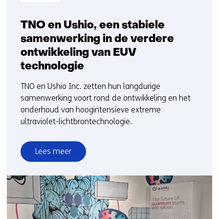
TNO en Ushio, een stabiele
samenwerking in de verdere
ontwikkeling van EUV
technologie
TNO en Ushio Inc. zetten hun langdurige
samenwerking voort rond de ontwikkeling en het
onderhoud van hoogintensieve extreme
ultraviolet-lichtbrontechnologie.
Lees meer
over
TNO
en
Ushio,
een