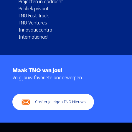
Projecten in opdracht
Publiek privaat
TNO Fast Track
TNO Ventures
Innovatiecentra
Internationaal
Terug
naar
Maak TNO van jou!
navigatie
Volg jouw favoriete onderwerpen.
(Hoofdnavigatie)
Creëer je eigen TNO Nieuws