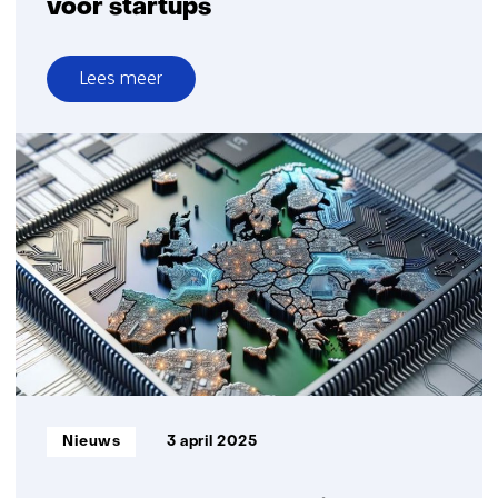
voor startups
Lees meer
over
TNO
verdubbelt
testcapaciteit
quantum
informatietechnologie
voor
startups
Informatietype:
Nieuws
3 april 2025