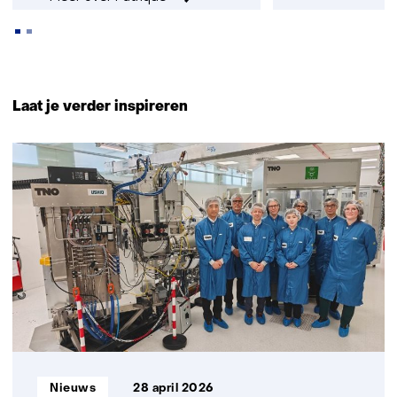
Terug
naar
Laat je verder inspireren
navigatie
(Neem
10
contact
resultaten,
met
getoond
ons
1
op)
t/m
5
Informatietype:
Nieuws
28 april 2026