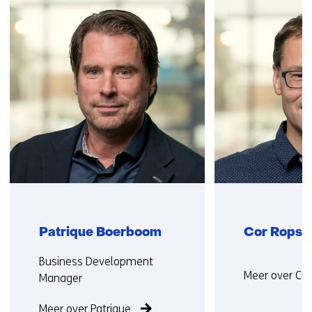
over
(Neem
contact
met
ons
op)
Patrique Boerboom
Cor Rops
Functie:
Functie
Business Development
Meer over Cor
niet
Manager
bekend
Meer over Patrique