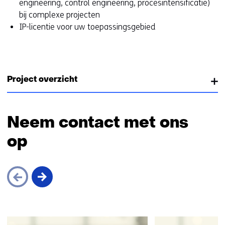
engineering, control engineering, procesintensificatie)
bij complexe projecten
IP-licentie voor uw toepassingsgebied
Project overzicht
Neem contact met ons
op
Sla
navigatie