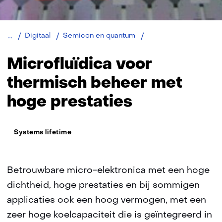
prestaties)
Microfluïdica
Digitaal
Semicon en quantum
voor
thermisch
Microfluïdica voor
beheer
met
thermisch beheer met
hoge
hoge prestaties
prestaties
Thema:
Systems lifetime
Betrouwbare micro-elektronica met een hoge
dichtheid, hoge prestaties en bij sommigen
applicaties ook een hoog vermogen, met een
zeer hoge koelcapaciteit die is geïntegreerd in