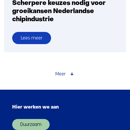
Scherpere keuzes nodig voor
groeikansen Nederlandse
chipindustrie
Lees meer
over
Scherpere
keuzes
nodig
voor
Meer
groeikansen
Nederlandse
chipindustrie
Sla
navigatie
Hier werken we aan
over
(Hoofdnavigatie)
Duurzaam