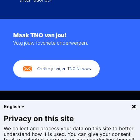
Terug
naar
Maak TNO van jou!
navigatie
Volg jouw favoriete onderwerpen.
(Hoofdnavigatie)
Creëer je eigen TNO Nieuws
English
Privacy on this site
We collect and process your data on this site to better
Cookies
understand how it is used. You can give your consent
Privacy statement
to all or selected purposes, or you can decline them all.