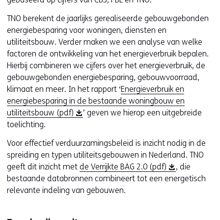
s
n
t
s
TNO berekent de jaarlijks gerealiseerde gebouwgebonden
e
t
energiebesparing voor woningen, diensten en
r
e
utiliteitsbouw. Verder maken we een analyse van welke
)
r
factoren de ontwikkeling van het energieverbruik bepalen.
)
Hierbij combineren we cijfers over het energieverbruik, de
gebouwgebonden energiebesparing, gebouwvoorraad,
klimaat en meer. In het rapport ‘
Energieverbruik en
energiebesparing in de bestaande woningbouw en
(
utiliteitsbouw (pdf)
’ geven we hierop een uitgebreide
o
toelichting.
p
Voor effectief verduurzamingsbeleid is inzicht nodig in de
e
spreiding en typen utiliteitsgebouwen in Nederland. TNO
n
(
geeft dit inzicht met
de Verrijkte BAG 2.0 (pdf)
, die
t
o
bestaande databronnen combineert tot een energetisch
i
p
relevante indeling van gebouwen.
n
e
n
n
i