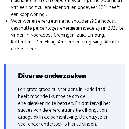
huishoudens in een corporatiewoning, bijna 20% huurt
r
t
van een particuliere eigenaar en ongeveer 12% heeft
)
n
een koopwoning..
(
a
Waar wonen energiearme huishoudens? De hoogst
v
a
geschatte percentages energiearmoede zijn in 2022 te
e
r
vinden in Noordoost-Groningen, Zuid-Limburg,
r
e
Rotterdam, Den Haag, Arnhem en omgeving, Almelo
w
e
en Enschede.
i
n
j
a
s
n
t
d
Diverse onderzoeken
n
e
a
r
Een grote groep huishoudens in Nederland
a
e
heeft maandelijks moeite om de
r
w
energierekening te betalen. En dat terwijl het
e
e
succes van de energietransitie afhangt van
e
b
draagvlak in de samenleving. De analyse en
n
s
veel ander onderzoek is hier te vinden.
a
i