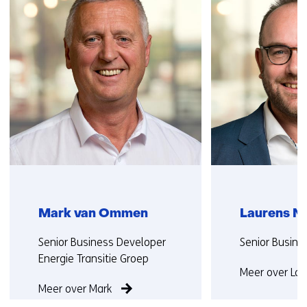
(Neem
contact
met
ons
op)
Mark van Ommen
Laurens N
Functie:
Functie:
Senior Business Developer
Senior Busine
Energie Transitie Groep
Meer over La
Meer over Mark