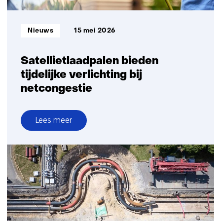
Informatietype:
Nieuws
15 mei 2026
Satellietlaadpalen bieden
tijdelijke verlichting bij
netcongestie
Lees meer
over
Satellietlaadpalen
bieden
tijdelijke
verlichting
bij
netcongestie