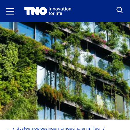
Ga
naar
inhoud
Home
Systeemoplossingen, omgeving en milieu