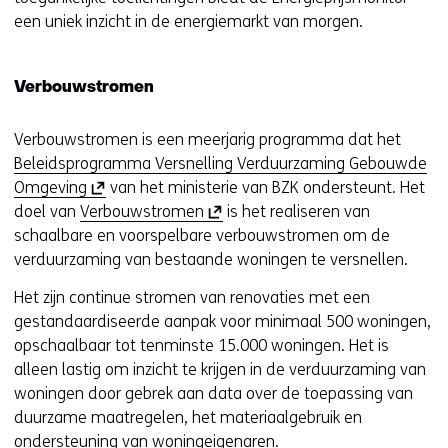
een uniek inzicht in de energiemarkt van morgen.
Verbouwstromen
Verbouwstromen is een meerjarig programma dat het
Beleidsprogramma Versnelling Verduurzaming Gebouwde
(
Omgeving
van het ministerie van BZK ondersteunt. Het
o
(
doel van
Verbouwstromen
is het realiseren van
p
o
schaalbare en voorspelbare verbouwstromen om de
e
p
verduurzaming van bestaande woningen te versnellen.
n
e
Het zijn continue stromen van renovaties met een
t
n
gestandaardiseerde aanpak voor minimaal 500 woningen,
i
t
opschaalbaar tot tenminste 15.000 woningen. Het is
n
i
alleen lastig om inzicht te krijgen in de verduurzaming van
n
n
woningen door gebrek aan data over de toepassing van
i
n
duurzame maatregelen, het materiaalgebruik en
e
i
ondersteuning van woningeigenaren.