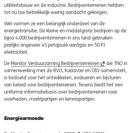
n
t
utiliteitsbouw en de industrie. Bedrijventerreinen hebben
n
a
n
tot nu toe betrekkelijk weinig aandacht gekregen.
i
a
a
e
Wel vormen ze een belangrijk onderdeel van de
r
a
u
energietransitie. De kleine en middelgrote bedrijven op de
e
r
w
bijna 4.000 bedrijventerreinen in ons land gebruiken
e
e
v
jaarlijks ongeveer 45 petajoule aardgas en 50 PJ
n
e
e
elektriciteit.
a
n
n
n
a
s
(
De
Monitor Verduurzaming Bedrijventerreinen
die TNO in
d
n
t
o
samenwerking met de RVO, Kadaster en CBS samenstelt,
e
d
e
p
is bedoeld voor het ontwikkelen, evalueren en bijsturen
r
e
r
e
van beleid voor bedrijventerreinen. Tevens biedt het een
e
r
)
n
uniforme informatiebasis over bedrijventerreinen voor
w
e
t
overheden, marktpartijen en kennispartijen.
e
w
i
b
e
n
s
b
Energiearmoede
n
i
s
i
t
i