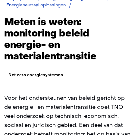
Monitoring
Energieneutraal oplossingen
beleid
energie-
Meten is weten:
en
materialentransitie
monitoring beleid
energie- en
materialentransitie
Thema:
Net zero energiesystemen
Voor het ondersteunen van beleid gericht op
de energie- en materialentransitie doet TNO
veel onderzoek op technisch, economisch,
sociaal en juridisch gebied. Een deel van dat
onderzoek betreft monitoring: het op basis van