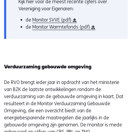
Kijk hier voor de meest recente cijfers over
e
p
Vereniging voor Eigenaren:
n
e
t
n
(
de
Monitor SVVE (pdf)
i
t
o
(
de
Monitor Warmtefonds (pdf)
n
i
p
o
n
n
e
p
i
n
n
e
e
i
t
n
u
e
i
t
Verduurzaming gebouwde omgeving
w
u
n
i
v
w
n
n
e
v
De RVO brengt ieder jaar in opdracht van het ministerie
i
n
n
e
van BZK de laatste ontwikkelingen rondom de
e
i
s
n
verduurzaming van de gebouwde omgeving in kaart. Dat
u
e
t
s
resulteert in de Monitor Verduurzaming Gebouwde
w
u
e
t
Omgeving, die een overzicht biedt van de
v
w
r
e
energiebesparende maatregelen die jaarlijks in de
e
v
)
r
gebouwde omgeving zijn genomen. De monitor is mede
n
e
)
gebaseerd op cijfers van CBS, PBL en TNO.