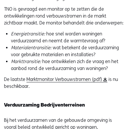
u
e
w
u
TNO is gevraagd een monitor op te zetten die de
v
w
ontwikkelingen rond verbouwstromen in de markt
e
v
zichtbaar maakt. De monitor behandelt drie onderwerpen:
n
e
Energietransitie:
hoe snel worden woningen
s
n
verduurzaamd en neemt de warmtevraag af?
t
s
Materialentransitie:
wat betekent de verduurzaming
e
t
voor gebruikte materialen en installaties?
r
e
Markttransitie:
hoe ontwikkelen zich de vraag en het
)
r
aanbod rond de verduurzaming van woningen?
(
)
v
(
(
De laatste
Marktmonitor Verbouwstromen (pdf)
is nu
e
v
o
beschikbaar.
r
e
p
w
r
e
i
w
Verduurzaming Bedrijventerreinen
n
j
i
t
s
j
Bij het verduurzamen van de gebouwde omgeving is
i
t
s
vooral beleid ontwikkeld gericht op woningen,
n