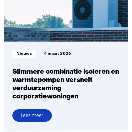
bij
nieuwe
generatie
warmtenetten
Informatietype:
Nieuws
4 maart 2026
Slimmere combinatie isoleren en
warmtepompen versnelt
verduurzaming
corporatiewoningen
Lees meer
over
Slimmere