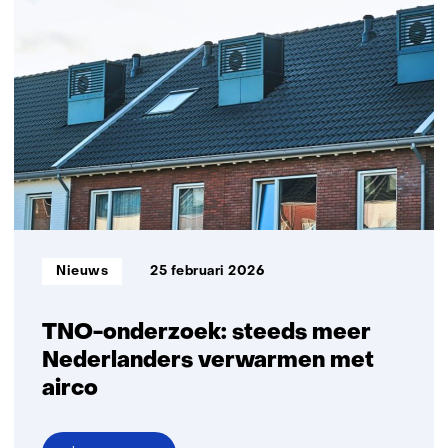
combinatie
isoleren
en
warmtepompen
versnelt
verduurzaming
corporatiewoningen
Informatietype:
Nieuws
25 februari 2026
TNO-onderzoek: steeds meer
Nederlanders verwarmen met
airco