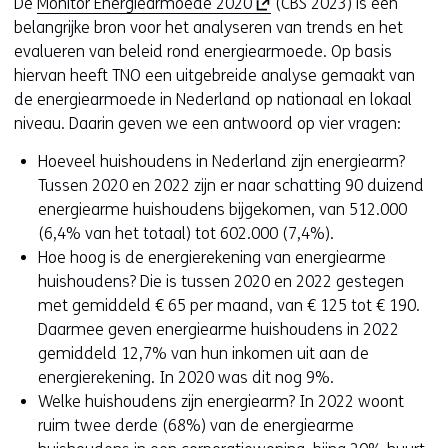
(
De
Monitor Energiearmoede 2020
(CBS 2023) is een
e
e
t
o
belangrijke bron voor het analyseren van trends en het
u
)
e
p
evalueren van beleid rond energiearmoede. Op basis
w
)
e
hiervan heeft TNO een uitgebreide analyse gemaakt van
v
n
de energiearmoede in Nederland op nationaal en lokaal
e
t
niveau. Daarin geven we een antwoord op vier vragen:
n
i
s
Hoeveel huishoudens in Nederland zijn energiearm?
n
t
Tussen 2020 en 2022 zijn er naar schatting 90 duizend
n
e
energiearme huishoudens bijgekomen, van 512.000
i
r
(6,4% van het totaal) tot 602.000 (7,4%).
e
)
Hoe hoog is de energierekening van energiearme
u
(
huishoudens? Die is tussen 2020 en 2022 gestegen
w
v
met gemiddeld € 65 per maand, van € 125 tot € 190.
v
e
Daarmee geven energiearme huishoudens in 2022
e
r
gemiddeld 12,7% van hun inkomen uit aan de
n
w
energierekening. In 2020 was dit nog 9%.
s
i
Welke huishoudens zijn energiearm? In 2022 woont
t
j
ruim twee derde (68%) van de energiearme
e
s