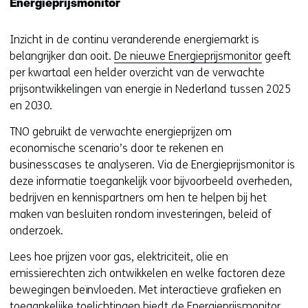
Energieprijsmonitor
t
e
i
u
Inzicht in de continu veranderende energiemarkt is
n
w
belangrijker dan ooit.
De nieuwe Energieprijsmonitor
geeft
n
v
per kwartaal een helder overzicht van de verwachte
i
e
prijsontwikkelingen van energie in Nederland tussen 2025
e
n
en 2030.
u
s
w
t
TNO gebruikt de verwachte energieprijzen om
v
e
economische scenario’s door te rekenen en
e
r
businesscases te analyseren. Via de Energieprijsmonitor is
n
)
deze informatie toegankelijk voor bijvoorbeeld overheden,
s
bedrijven en kennispartners om hen te helpen bij het
t
maken van besluiten rondom investeringen, beleid of
e
onderzoek.
r
)
Lees hoe prijzen voor gas, elektriciteit, olie en
emissierechten zich ontwikkelen en welke factoren deze
bewegingen beïnvloeden. Met interactieve grafieken en
toegankelijke toelichtingen biedt de Energieprijsmonitor