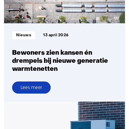
Informatietype:
Nieuws
13 april 2026
Bewoners zien kansen én
drempels bij nieuwe generatie
warmtenetten
Lees meer
over
Bewoners
zien
kansen
én
drempels