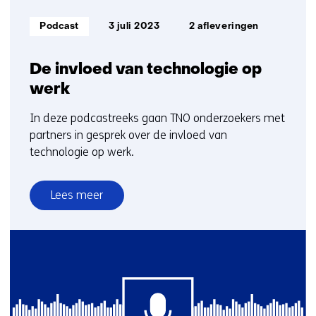
Informatietype:
Podcast
3 juli 2023
2 afleveringen
De invloed van technologie op
werk
In deze podcastreeks gaan TNO onderzoekers met
partners in gesprek over de invloed van
technologie op werk.
Lees meer
over
De
invloed
van
technologie
op
werk