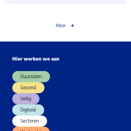
Achtergronden
bij
Arbobalans
2020
Meer
Sla
navigatie
Hier werken we aan
over
(Hoofdnavigatie)
Duurzaam
Gezond
Veilig
Digitaal
Sectoren