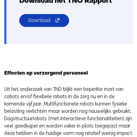
Download het TNO Rapport
(opent
Download
in
nieuw
venster)
(verwijst
naar
een
andere
Effecten op verzorgend personeel
website)
Uit het onderzoek van TNO blijkt een beperkte inzet van
cobots en/of flexibele robots in de zorg nu en in de
komende vijf jaar. Multifunctionele robots kunnen fysieke
belasting verlichten maar worden nog nauwelijks gebruikt.
Dagstructuurrobots (met interactieve functionaliteiten) zijn
veel goedkoper en worden vaker in pilots toegepast maar
deze hebben in de huidige vorm nog relatief weinig impact