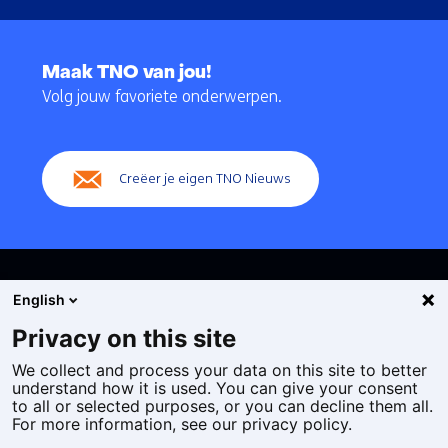
Terug
naar
Maak TNO van jou!
navigatie
Volg jouw favoriete onderwerpen.
(Hoofdnavigatie)
Creëer je eigen TNO Nieuws
English
Privacy on this site
We collect and process your data on this site to better
Cookies
understand how it is used. You can give your consent
Privacy statement
to all or selected purposes, or you can decline them all.
Toegankelijkheid
For more information, see our privacy policy.
Disclaimer