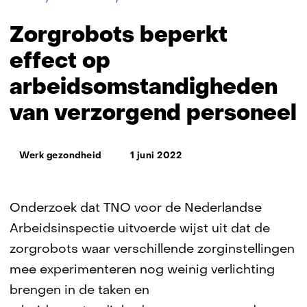
beperkt
effect
Zorgrobots beperkt
op
arbeidsomstandigheden
effect op
van
arbeidsomstandigheden
verzorgend
personeel
van verzorgend personeel
Thema:
Werk gezondheid
1 juni 2022
Onderzoek dat TNO voor de Nederlandse
Arbeidsinspectie uitvoerde wijst uit dat de
zorgrobots waar verschillende zorginstellingen
mee experimenteren nog weinig verlichting
brengen in de taken en