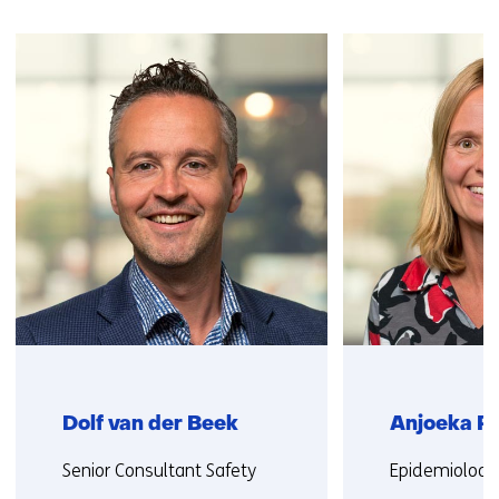
Sla
navigatie
over
(Neem
contact
met
ons
op)
Dolf van der Beek
Anjoeka P
Functie:
Functie:
Senior Consultant Safety
Epidemioloog