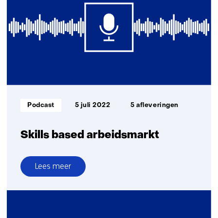
in
lage-
en
middeninkomenslanden
Informatietype:
Podcast
5 juli 2022
5 afleveringen
Skills based arbeidsmarkt
Lees meer
over
Skills
based
arbeidsmarkt