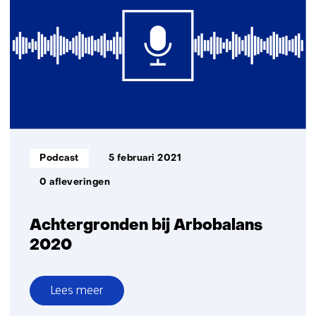
Informatietype:
Podcast
5 februari 2021
0 afleveringen
Achtergronden bij Arbobalans
2020
Lees meer
over