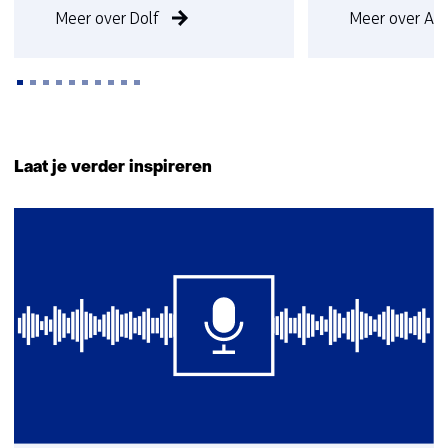
Meer over Dolf
Meer over An
Terug
naar
Laat je verder inspireren
navigatie
(Neem
6
contact
resultaten,
met
getoond
ons
1
op)
t/m
5