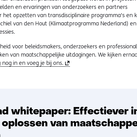
a
elden en ervaringen van onderzoekers en partners
n
r het opzetten van transdisciplinaire programma's en kr
d
Michiel van den Hout (Klimaatprogramma Nederland) en 
e
essies.
r
nheid voor beleidsmakers, onderzoekers en professionals
e
ken van maatschappelijke uitdagingen. We kijken ernaa
w
(
 nog in en voeg je bij ons.
e
o
b
p
s
e
i
n
t
t
e
d whitepaper: Effectiever 
i
)
n
t oplossen van maatschappe
n
n