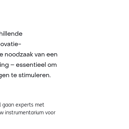
hillende
novatie-
de noodzaak van een
ng – essentieel om
en te stimuleren.
l gaan experts met
uw instrumentarium voor