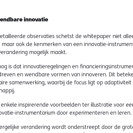
n
t
endbare innovatie
i
n
etailleerde observaties schetst de whitepaper niet al
n
m, maar ook de kenmerken van een innovatie-instrumen
i
erandering mogelijk maakt.
e
u
oog is dat innovatieregelingen en financieringsinstr
w
dreven en wendbare vormen van innoveren. Dit beteke
v
aire samenwerking, waarbij de focus ligt op adaptiviteit
e
happij.
n
s
enkele inspirerende voorbeelden ter illustratie voor ee
t
ovatie-instrumentarium door experimenteren en leren.
e
rgelijke verandering wordt onderstreept door de grot
r