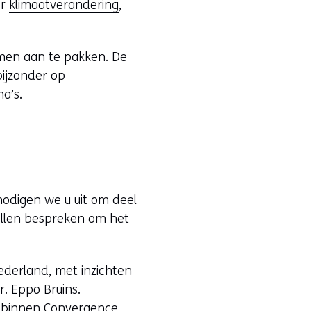
er
klimaatverandering
,
men aan te pakken. De
bijzonder op
a’s.
 nodigen we u uit om deel
ellen bespreken om het
ederland, met inzichten
. Eppo Bruins.
n binnen Convergence,