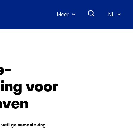
Meer
NL
Geselecte
taal:
e-
ing voor
aven
e
Veilige samenleving