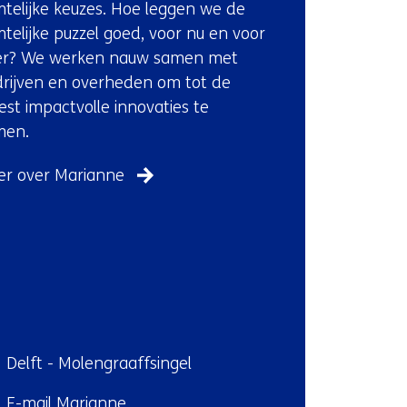
mtelijke keuzes. Hoe leggen we de
w
op)
mtelijke puzzel goed, voor nu en voor
e
ter? We werken nauw samen met
b
rijven en overheden om tot de
s
st impactvolle innovaties te
i
men.
t
e
r over Marianne
)
ndplaats:
Delft - Molengraaffsingel
E-mail Marianne