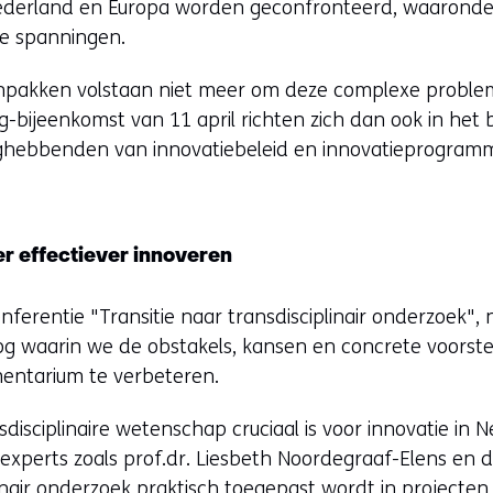
ederland en Europa worden geconfronteerd, waarond
)
eke spanningen.
(
v
aanpakken volstaan niet meer om deze complexe proble
e
-bijeenkomst van 11 april richten zich dan ook in het 
r
ghebbenden van innovatiebeleid en innovatieprogramm
w
i
j
s
r effectiever innoveren
t
n
onferentie "Transitie naar transdisciplinair onderzoek",
a
g waarin we de obstakels, kansen en concrete voorst
a
mentarium te verbeteren.
r
e
isciplinaire wetenschap cruciaal is voor innovatie in N
e
xperts zoals prof.dr. Liesbeth Noordegraaf-Elens en dr
n
linair onderzoek praktisch toegepast wordt in projecte