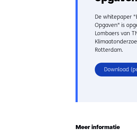
De whitepaper "
Opgaven" is opg
Lombaers van TNO
Klimaatonderzoek
Rotterdam.
Download
(p
Meer informatie