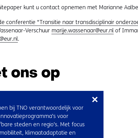
i
hitepaper kunt u contact opnemen met Marianne Aalbe
j
s
de conferentie "Transitie naar transdisciplinair onderzo
t
Wassenaar-Verschuur
marije.wassenaar@eur.nl
of Imma
n
@eur.nl
.
a
a
r
t ons op
e
e
n
Sla
a
navigatie
n
over
ben bij TNO verantwoordelijk voor
d
(Neem
innovatieprogramma’s voor
e
contact
fbare steden en regio’s. Met focus
r
met
mobiliteit, klimaatadaptatie en
e
ons