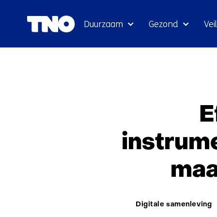
Duurzaam
Gezond
Veil
E
instrum
maa
Thema:
Digitale samenleving