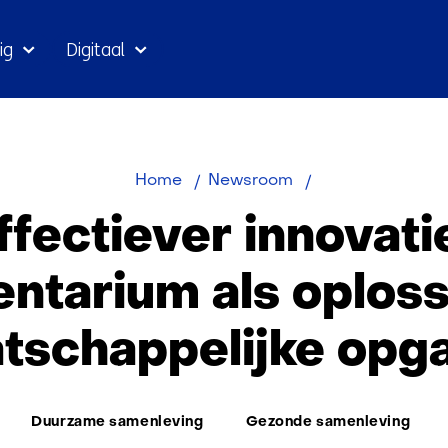
Ga
ig
Digitaal
naar
inhoud
Effectiever
Home
Newsroom
innovatie-
ffectiever innovati
instrumentarium
als
entarium als oploss
oplossing
voor
tschappelijke opg
maatschappelijk
opgaven
Duurzame samenleving
Gezonde samenleving