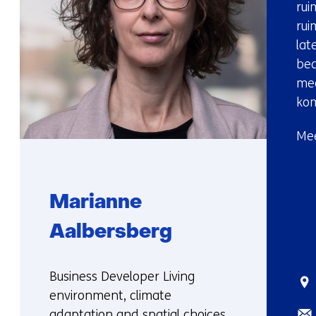
rui
rui
la
bed
mee
ko
Mee
Marianne
Aalbersberg
Functie:
Business Developer Living
Sta
environment, climate
E-
adaptation and spatial choices