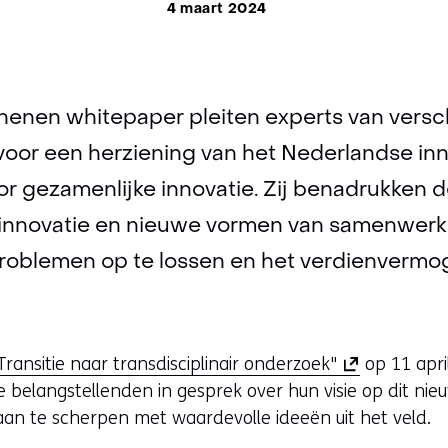
4 maart 2024
henen whitepaper pleiten experts van versc
voor een herziening van het Nederlandse in
or gezamenlijke innovatie. Zij benadrukken 
innovatie en nieuwe vormen van samenwerki
roblemen op te lossen en het verdienvermog
(
Transitie naar transdisciplinair onderzoek"
op 11 apri
o
 belangstellenden in gesprek over hun visie op dit nie
p
aan te scherpen met waardevolle ideeën uit het veld.
e