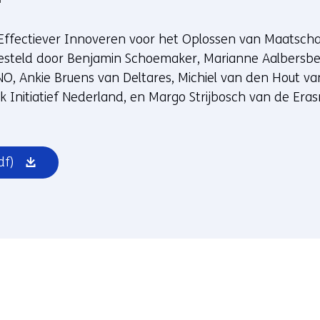
i
e
u
Effectiever Innoveren voor het Oplossen van Maatscha
w
esteld door Benjamin Schoemaker, Marianne Aalbersbe
v
, Ankie Bruens van Deltares, Michiel van den Hout va
e
 Initiatief Nederland, en Margo Strijbosch van de Eras
n
s
t
(opent
df)
e
in
r
nieuw
)
venster)
(
v
e
r
w