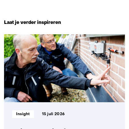
Terug
naar
Laat je verder inspireren
navigatie
(Neem
32
contact
resultaten,
met
getoond
ons
1
op)
t/m
5
Informatietype:
Insight
15 juli 2026