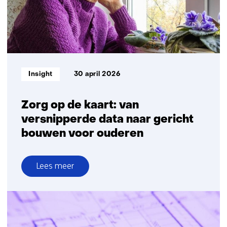
naar
bodem-
en
gebouwinteractie
Informatietype:
Insight
30 april 2026
Zorg op de kaart: van
versnipperde data naar gericht
bouwen voor ouderen
Lees meer
over
Zorg
op
de
kaart: