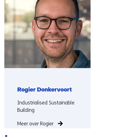
(Neem
contact
met
ons
op)
Rogier Donkervoort
Functie:
Industrialised Sustainable
Building
Meer over Rogier