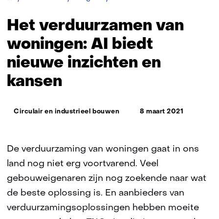
verduurzamen
van
Het verduurzamen van
woningen:
AI
woningen: AI biedt
biedt
nieuwe inzichten en
nieuwe
inzichten
kansen
en
kansen
Thema:
Circulair en industrieel bouwen
8 maart 2021
De verduurzaming van woningen gaat in ons
land nog niet erg voortvarend. Veel
gebouweigenaren zijn nog zoekende naar wat
de beste oplossing is. En aanbieders van
verduurzamingsoplossingen hebben moeite