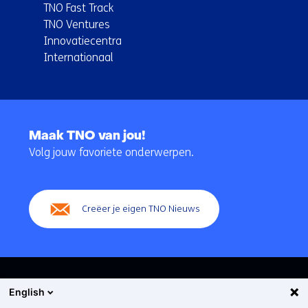
TNO Fast Track
TNO Ventures
Innovatiecentra
Internationaal
Terug
naar
Maak TNO van jou!
navigatie
Volg jouw favoriete onderwerpen.
(Hoofdnavigatie)
Creëer je eigen TNO Nieuws
English