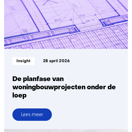
van
versnipperde
data
naar
gericht
bouwen
voor
ouderen
Informatietype:
Insight
28 april 2026
De planfase van
woningbouwprojecten onder de
loep
Lees meer
over
De