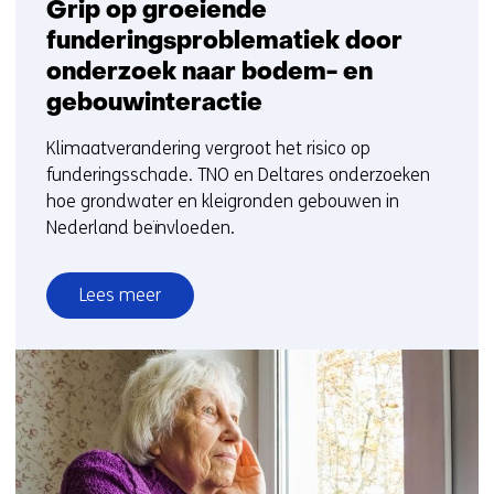
Grip op groeiende
funderingsproblematiek door
onderzoek naar bodem- en
gebouwinteractie
Klimaatverandering vergroot het risico op
funderingsschade. TNO en Deltares onderzoeken
hoe grondwater en kleigronden gebouwen in
Nederland beïnvloeden.
Lees meer
over
Grip
op
groeiende
funderingsproblematiek
door
onderzoek