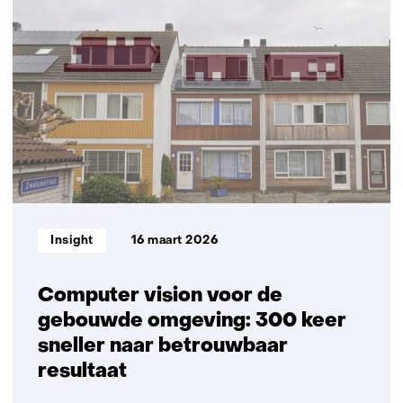
planfase
van
woningbouwprojecten
onder
de
loep
Informatietype:
Insight
16 maart 2026
Computer vision voor de
gebouwde omgeving: 300 keer
sneller naar betrouwbaar
resultaat