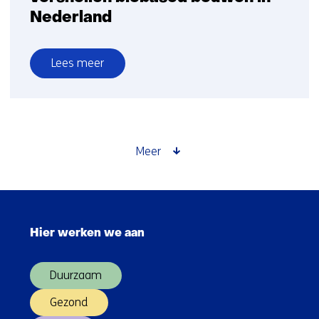
Nederland
Lees meer
over
Deze
vijf
ontwikkelingen
versnellen
Meer
biobased
bouwen
in
Sla
Nederland
navigatie
Hier werken we aan
over
(Hoofdnavigatie)
Duurzaam
Gezond