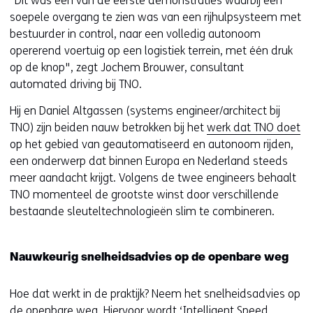
“Dit was een van de eerste demonstraties waarbij een
soepele overgang te zien was van een rijhulpsysteem met
bestuurder in control, naar een volledig autonoom
opererend voertuig op een logistiek terrein, met één druk
op de knop", zegt Jochem Brouwer, consultant
automated driving bij TNO.
Hij en Daniel Altgassen (systems engineer/architect bij
TNO) zijn beiden nauw betrokken bij het
werk dat TNO doet
op het gebied van geautomatiseerd en autonoom rijden,
een onderwerp dat binnen Europa en Nederland steeds
meer aandacht krijgt. Volgens de twee engineers behaalt
TNO momenteel de grootste winst door verschillende
bestaande sleuteltechnologieën slim te combineren.
Nauwkeurig snelheidsadvies op de openbare weg
Hoe dat werkt in de praktijk? Neem het snelheidsadvies op
de openbare weg. Hiervoor wordt ‘Intelligent Speed