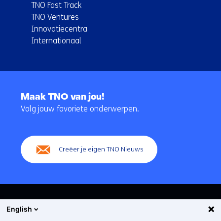
TNO Fast Track
TNO Ventures
Innovatiecentra
Internationaal
Terug
naar
Maak TNO van jou!
navigatie
Volg jouw favoriete onderwerpen.
(Hoofdnavigatie)
Creëer je eigen TNO Nieuws
English