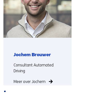
ons
op)
Jochem Brouwer
Functie:
Consultant Automated
Driving
Meer over Jochem
Terug