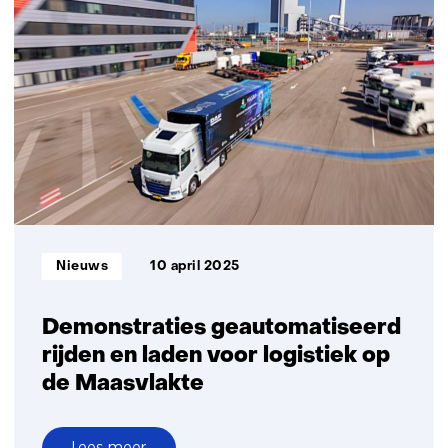
opent
zijn
deuren:
een
plek
om
samen
te
werken
aan
de
Informatietype:
Nieuws
10 april 2025
mobiliteit
van
de
Demonstraties geautomatiseerd
toekomst
rijden en laden voor logistiek op
de Maasvlakte
Lees meer