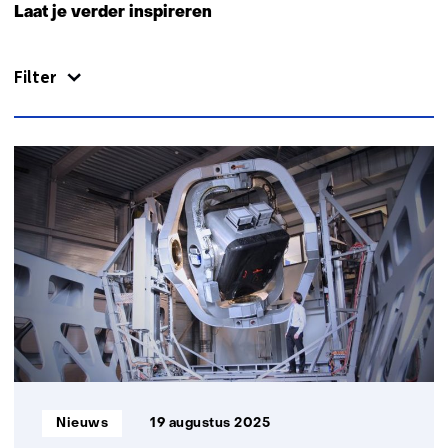
naar
Laat je verder inspireren
navigatie
(Neem
Filter
contact
met
ons
op)
60
resultaten,
getoond
6
t/m
10
Informatietype:
Nieuws
19 augustus 2025