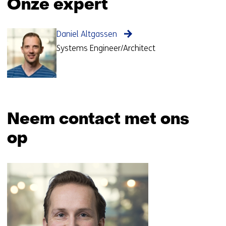
Onze expert
Daniel Altgassen
Systems Engineer/Architect
Neem contact met ons
op
Sla
navigatie
over
(Neem
contact
met