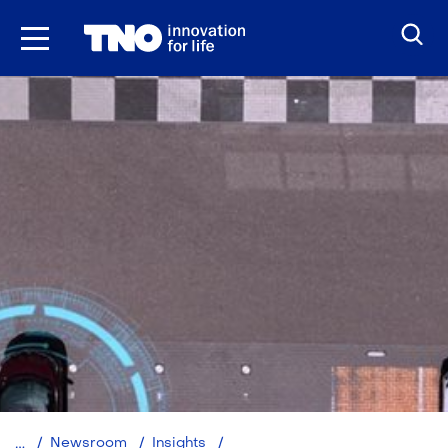
Ga
naar
inhoud
Geautomatiseerd
Newsroom
Insights