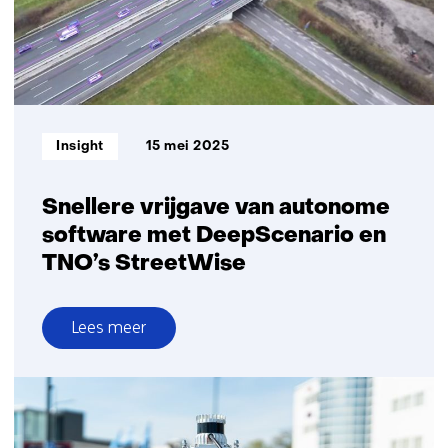
geautomatiseerd
vervoer
Informatietype:
Insight
15 mei 2025
Snellere vrijgave van autonome
software met DeepScenario en
TNO’s StreetWise
Lees meer
over
Snellere
vrijgave
van
autonome