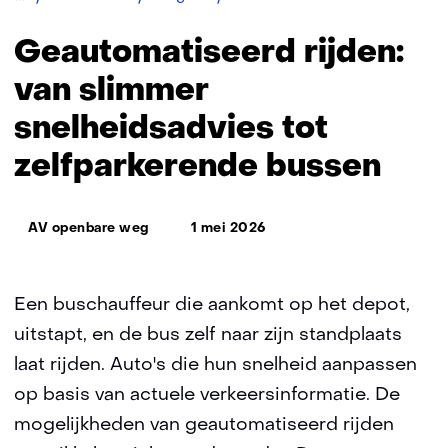
rijden:
van
Geautomatiseerd rijden:
slimmer
snelheidsadvies
van slimmer
tot
snelheidsadvies tot
zelfparkerende
bussen
zelfparkerende bussen
Thema:
AV openbare weg
1 mei 2026
Een buschauffeur die aankomt op het depot,
uitstapt, en de bus zelf naar zijn standplaats
laat rijden. Auto's die hun snelheid aanpassen
op basis van actuele verkeersinformatie. De
mogelijkheden van geautomatiseerd rijden