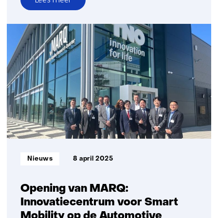
over
Demonstraties
geautomatiseerd
rijden
en
laden
voor
logistiek
op
de
Maasvlakte
Informatietype:
Nieuws
8 april 2025
Opening van MARQ:
Innovatiecentrum voor Smart
Mobility op de Automotive