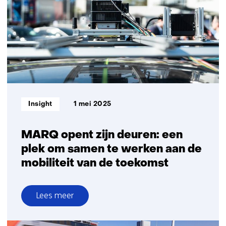
software
met
DeepScenario
en
TNO’s
StreetWise
Informatietype:
Insight
1 mei 2025
MARQ opent zijn deuren: een
plek om samen te werken aan de
mobiliteit van de toekomst
Lees meer
over
MARQ