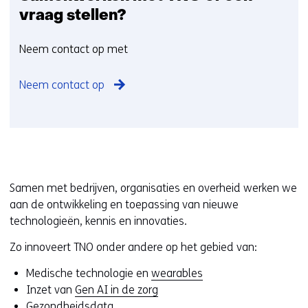
a
vraag stellen?
m
e
Neem contact op met
n
w
Neem contact op
e
r
k
e
n
m
Samen met bedrijven, organisaties en overheid werken we
e
aan de ontwikkeling en toepassing van nieuwe
t
technologieën, kennis en innovaties.
T
N
Zo innoveert TNO onder andere op het gebied van:
O
Medische technologie en
wearables
o
Inzet van
Gen AI in de zorg
f
Gezondheidsdata