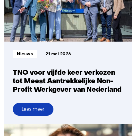
op
voor
gamechanger
in
3D
printen
van
Informatietype:
Nieuws
21 mei 2026
kunststof
TNO voor vijfde keer verkozen
tot Meest Aantrekkelijke Non-
Profit Werkgever van Nederland
Lees meer
over
TNO
voor