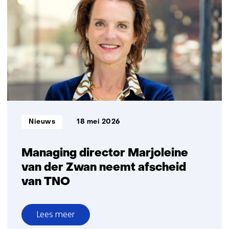
vijfde
keer
verkozen
tot
Meest
Aantrekkelijke
Non-
Profit
Werkgever
van
Informatietype:
Nieuws
18 mei 2026
Nederland
Managing director Marjoleine
van der Zwan neemt afscheid
van TNO
Lees meer
over