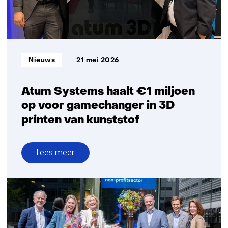
op
Informatietype:
Nieuws
21 mei 2026
Atum Systems haalt €1 miljoen
op voor gamechanger in 3D
printen van kunststof
Lees meer
over
Atum
Systems
haalt
€1
miljoen