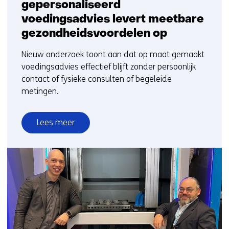
gepersonaliseerd
voedingsadvies levert meetbare
gezondheidsvoordelen op
Nieuw onderzoek toont aan dat op maat gemaakt
voedingsadvies effectief blijft zonder persoonlijk
contact of fysieke consulten of begeleide
metingen.
Lees meer
over
Volledig
digitaal
gepersonaliseerd
voedingsadvies
levert
meetbare
gezondheidsvoordelen