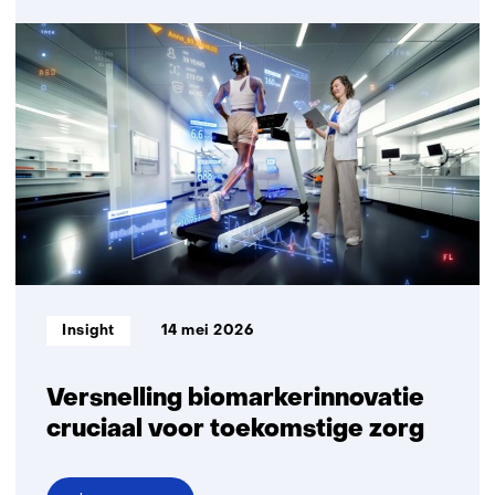
Managing
director
Marjoleine
van
der
Zwan
neemt
afscheid
van
TNO
Informatietype:
Insight
14 mei 2026
Versnelling biomarkerinnovatie
cruciaal voor toekomstige zorg