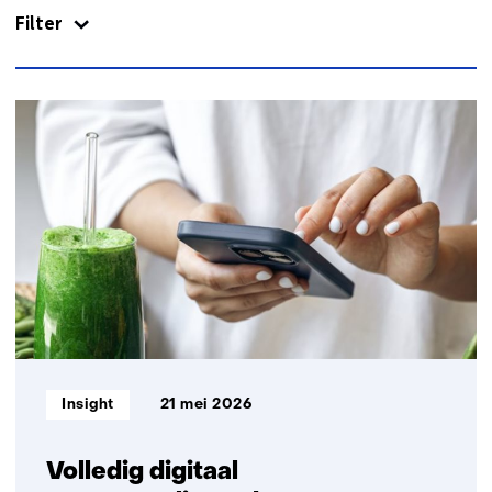
Filter
samenwerken
met
TNO?
Neem
378
contact
resultaten,
op)
getoond
11
t/m
15
Informatietype:
Insight
21 mei 2026
Volledig digitaal