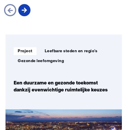
Sla
navigatie
over
Soort
Thema:
(Zo
Project
Leefbare steden en regio’s
project:
maken
Gezonde leefomgeving
wij
impact)
Een duurzame en gezonde toekomst
dankzij evenwichtige ruimtelijke keuzes