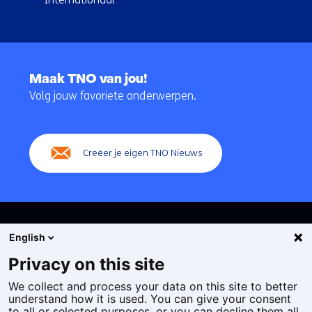
Terug
naar
Maak TNO van jou!
navigatie
Volg jouw favoriete onderwerpen.
(Hoofdnavigatie)
Creëer je eigen TNO Nieuws
English
Privacy on this site
We collect and process your data on this site to better
Cookies
understand how it is used. You can give your consent
Privacy statement
to all or selected purposes, or you can decline them all.