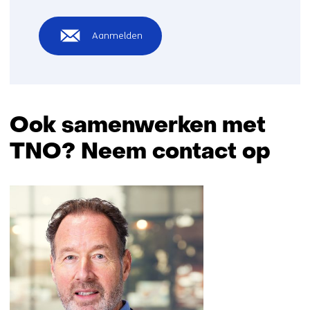
Aanmelden
Ook samenwerken met
TNO? Neem contact op
Sla
navigatie
over
(Ook
samenwerken
met
TNO?
Neem
contact