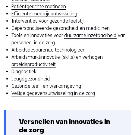
e
Patiëntgerichte metingen
e
Efficiënte medicijnontwikkeling
n
Interventies voor
gezonde leefstijl
v
Gepersonaliseerde gezondheid en medicijnen
r
Tools en innovaties voor
duurzame inzetbaarheid
van
a
personeel in de zorg
a
Arbeidsbesparende technologieën
g
Arbeidsmarktinnovatie
(skills) en
verhogen
s
arbeidsproductiviteit
t
Diagnostiek
e
Jeugdgezondheid
l
Gezonde leef- en werkomgeving
l
Veilige gegevensuitwisseling in de zorg
e
n
?
Versnellen van innovaties in
de zorg