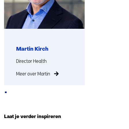
op)
Martin Kirch
Functie:
Director Health
Meer over Martin
Terug
naar
Laat je verder inspireren
navigatie
(Ook