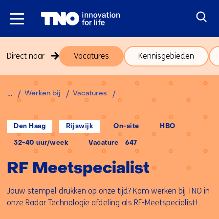
Ga
naar
inhoud
Sla
Direct naar
Vacatures
Kennisgebieden
navigatie
over
(onderwerpen
Terug
RF
Werken bij
Vacatures
onder
naar
Meetspecialist
thema
navigatie
Werken
(onderwerpen
Locatie:
Werken
Opleidingsniveau
Den Haag
Rijswijk
On-site
HBO
bij)
onder
op
afstand:
Uren
32-40 uur/week
Vacature
thema
647
per
Werken
week:
RF Meetspecialist
bij)
Jouw stempel drukken op onze tijd? Kom werken bij TNO in
onze Radar Technologie afdeling als RF-Meetspecialist!