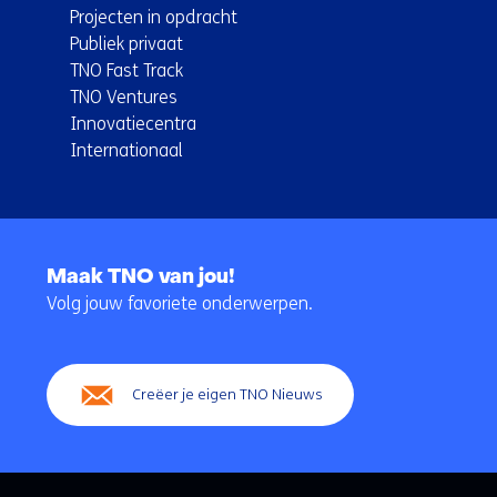
Projecten in opdracht
Publiek privaat
TNO Fast Track
TNO Ventures
Innovatiecentra
Internationaal
Terug
naar
Maak TNO van jou!
navigatie
Volg jouw favoriete onderwerpen.
(Hoofdnavigatie)
Creëer je eigen TNO Nieuws