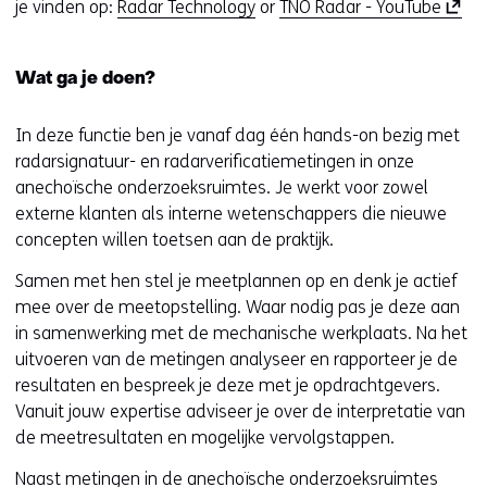
(
je vinden op:
Radar Technology
or
TNO Radar - YouTube
o
p
Wat ga je doen?
e
n
In deze functie ben je vanaf dag één hands-on bezig met
t
radarsignatuur- en radarverificatiemetingen in onze
i
anechoïsche onderzoeksruimtes. Je werkt voor zowel
n
externe klanten als interne wetenschappers die nieuwe
n
concepten willen toetsen aan de praktijk.
i
e
Samen met hen stel je meetplannen op en denk je actief
u
mee over de meetopstelling. Waar nodig pas je deze aan
w
in samenwerking met de mechanische werkplaats. Na het
v
uitvoeren van de metingen analyseer en rapporteer je de
e
resultaten en bespreek je deze met je opdrachtgevers.
n
Vanuit jouw expertise adviseer je over de interpretatie van
s
de meetresultaten en mogelijke vervolgstappen.
t
e
Naast metingen in de anechoïsche onderzoeksruimtes