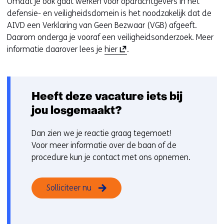
Omdat je ook gaat werken voor opdrachtgevers in het
defensie- en veiligheidsdomein is het noodzakelijk dat de
AIVD een Verklaring van Geen Bezwaar (VGB) afgeeft.
Daarom onderga je vooraf een veiligheidsonderzoek. Meer
(
informatie daarover lees je
hier
.
o
p
e
Heeft deze vacature iets bij
n
t
jou losgemaakt?
i
n
Dan zien we je reactie graag tegemoet!
n
Voor meer informatie over de baan of de
i
procedure kun je contact met ons opnemen.
e
u
Solliciteer nu
w
v
e