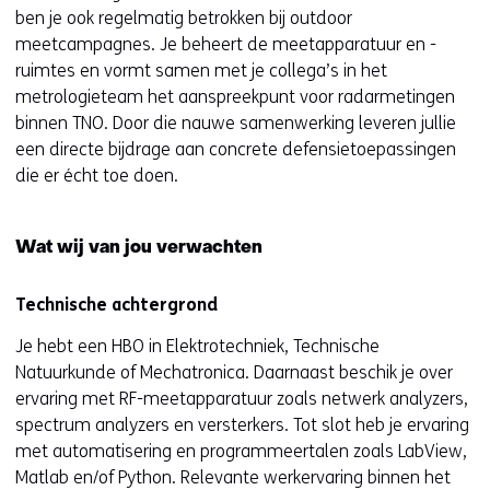
r
ben je ook regelmatig betrokken bij outdoor
)
meetcampagnes. Je beheert de meetapparatuur en -
(
ruimtes en vormt samen met je collega’s in het
v
metrologieteam het aanspreekpunt voor radarmetingen
e
binnen TNO. Door die nauwe samenwerking leveren jullie
r
een directe bijdrage aan concrete defensietoepassingen
w
die er écht toe doen.
i
j
Wat wij van jou verwachten
s
t
n
Technische achtergrond
a
Je hebt een HBO in Elektrotechniek, Technische
a
Natuurkunde of Mechatronica. Daarnaast beschik je over
r
ervaring met RF-meetapparatuur zoals netwerk analyzers,
e
spectrum analyzers en versterkers. Tot slot heb je ervaring
e
met automatisering en programmeertalen zoals LabView,
n
Matlab en/of Python. Relevante werkervaring binnen het
a