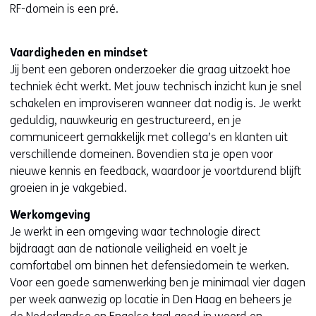
RF-domein is een pré.
n
d
e
Vaardigheden en mindset
r
Jij bent een geboren onderzoeker die graag uitzoekt hoe
e
techniek écht werkt. Met jouw technisch inzicht kun je snel
w
schakelen en improviseren wanneer dat nodig is. Je werkt
e
geduldig, nauwkeurig en gestructureerd, en je
b
communiceert gemakkelijk met collega’s en klanten uit
s
verschillende domeinen. Bovendien sta je open voor
i
nieuwe kennis en feedback, waardoor je voortdurend blijft
t
groeien in je vakgebied.
e
Werkomgeving
)
Je werkt in een omgeving waar technologie direct
bijdraagt aan de nationale veiligheid en voelt je
comfortabel om binnen het defensiedomein te werken.
Voor een goede samenwerking ben je minimaal vier dagen
per week aanwezig op locatie in Den Haag en beheers je