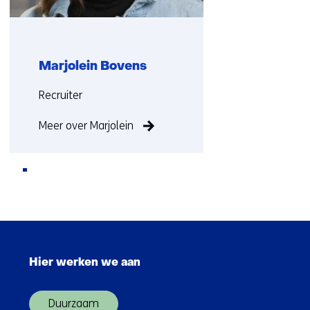
e
e
n
a
Marjolein Bovens
n
Functie:
d
Recruiter
e
Meer over Marjolein
r
e
w
e
b
Terug
s
naar
i
Sla
navigatie
t
navigatie
e
Hier werken we aan
over
)
(Hoofdnavigatie)
Duurzaam