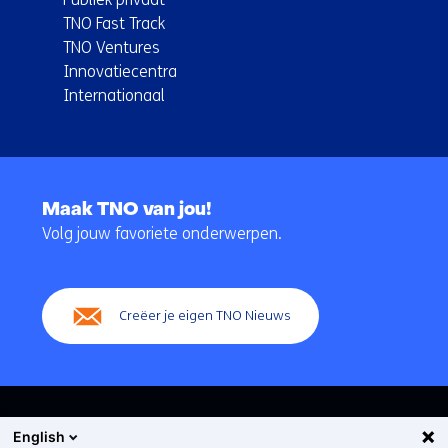
TNO Fast Track
TNO Ventures
Innovatiecentra
Internationaal
Terug
naar
Maak TNO van jou!
navigatie
Volg jouw favoriete onderwerpen.
(Hoofdnavigatie)
Creëer je eigen TNO Nieuws
English