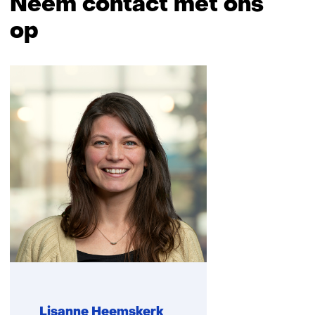
Neem contact met ons
op
Sla
navigatie
over
(Neem
contact
met
ons
op)
Lisanne Heemskerk