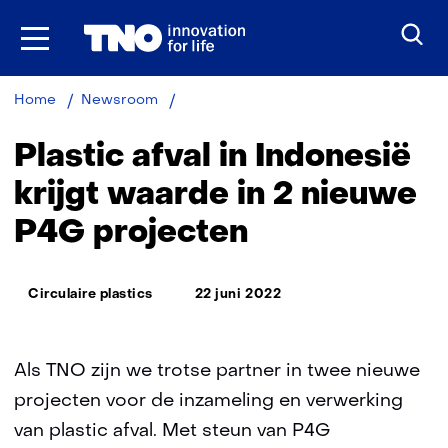
Ga
naar
inhoud
Plastic
Home
Newsroom
afval
in
Plastic afval in Indonesië
Indonesië
krijgt
krijgt waarde in 2 nieuwe
waarde
P4G projecten
in
2
nieuwe
Thema:
P4G
Circulaire plastics
22 juni 2022
projecten
Als TNO zijn we trotse partner in twee nieuwe
projecten voor de inzameling en verwerking
van plastic afval. Met steun van P4G