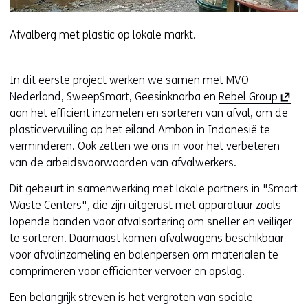
Afvalberg met plastic op lokale markt.
In dit eerste project werken we samen met MVO
(
Nederland, SweepSmart, Geesinknorba en
Rebel Group
o
aan het efficiënt inzamelen en sorteren van afval, om de
p
plasticvervuiling op het eiland Ambon in Indonesië te
e
verminderen. Ook zetten we ons in voor het verbeteren
n
van de arbeidsvoorwaarden van afvalwerkers.
t
Dit gebeurt in samenwerking met lokale partners in "Smart
i
Waste Centers", die zijn uitgerust met apparatuur zoals
n
lopende banden voor afvalsortering om sneller en veiliger
n
te sorteren. Daarnaast komen afvalwagens beschikbaar
i
voor afvalinzameling en balenpersen om materialen te
e
comprimeren voor efficiënter vervoer en opslag.
u
w
Een belangrijk streven is het vergroten van sociale