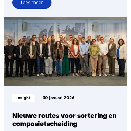
Lees meer
over
Minder
microplastics
en
meer
rendement
in
plastic
recycling
Informatietype:
Insight
30 januari 2026
Nieuwe routes voor sortering en
composietscheiding