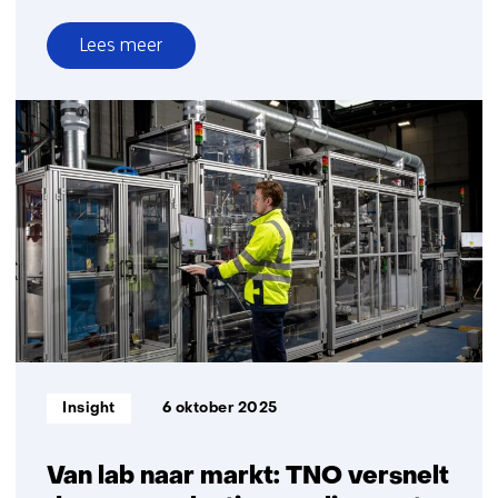
Lees meer
over
Nieuwe
routes
voor
sortering
en
composietscheiding
Informatietype:
Insight
6 oktober 2025
Van lab naar markt: TNO versnelt