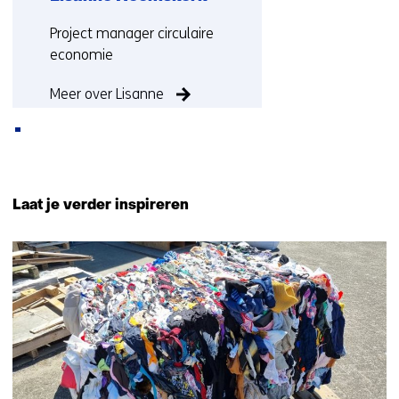
Functie:
Project manager circulaire
economie
Meer over Lisanne
Terug
naar
Laat je verder inspireren
navigatie
(Neem
22
contact
resultaten,
met
getoond
ons
1
op)
t/m
5