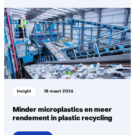
Een
objectieve
standaard
om
de
kwaliteit
van
gerecycled
plastic
te
beoordelen
Informatietype:
Insight
18 maart 2026
Minder microplastics en meer
rendement in plastic recycling