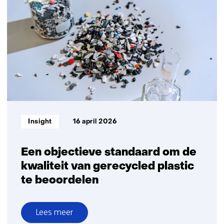
in
nieuwe
chemische
bouwstenen
Informatietype:
Insight
16 april 2026
Een objectieve standaard om de
kwaliteit van gerecycled plastic
te beoordelen
Lees meer
over