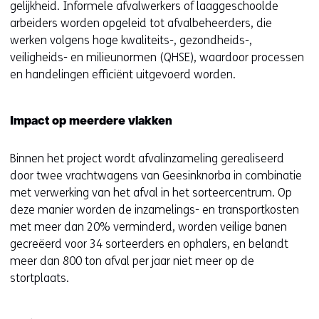
v
gelijkheid. Informele afvalwerkers of laaggeschoolde
e
arbeiders worden opgeleid tot afvalbeheerders, die
n
werken volgens hoge kwaliteits-, gezondheids-,
s
veiligheids- en milieunormen (QHSE), waardoor processen
t
en handelingen efficiënt uitgevoerd worden.
e
r
)
Impact op meerdere vlakken
(
v
Binnen het project wordt afvalinzameling gerealiseerd
e
door twee vrachtwagens van Geesinknorba in combinatie
r
met verwerking van het afval in het sorteercentrum. Op
w
deze manier worden de inzamelings- en transportkosten
i
met meer dan 20% verminderd, worden veilige banen
j
gecreëerd voor 34 sorteerders en ophalers, en belandt
s
meer dan 800 ton afval per jaar niet meer op de
t
stortplaats.
n
a