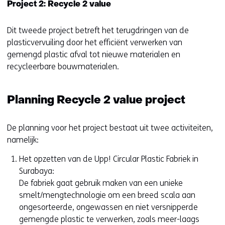
Project 2: Recycle 2 value
a
r
e
Dit tweede project betreft het terugdringen van de
e
plasticvervuiling door het efficiënt verwerken van
n
gemengd plastic afval tot nieuwe materialen en
a
recycleerbare bouwmaterialen.
n
d
Planning Recycle 2 value project
e
r
e
De planning voor het project bestaat uit twee activiteiten,
w
namelijk:
e
Het opzetten van de Upp! Circular Plastic Fabriek in
b
Surabaya:
s
De fabriek gaat gebruik maken van een unieke
i
smelt/mengtechnologie om een breed scala aan
t
ongesorteerde, ongewassen en niet versnipperde
e
gemengde plastic te verwerken, zoals meer-laags
)