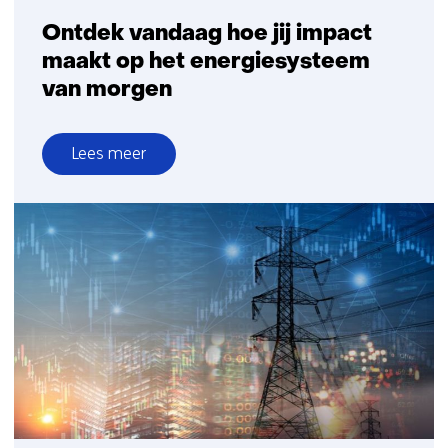
Ontdek vandaag hoe jij impact
maakt op het energiesysteem
van morgen
Lees meer
over
Ontdek
vandaag
hoe
jij
impact
maakt
op
het
energiesysteem
van
morgen