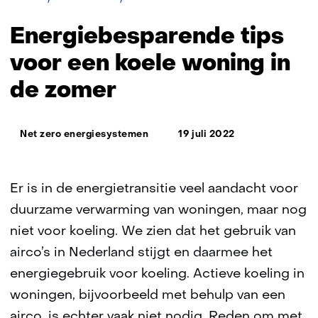
tips
voor
Energiebesparende tips
koele
woning
voor een koele woning in
in
de zomer
de
zomer
Thema:
Net zero energiesystemen
19 juli 2022
Er is in de energietransitie veel aandacht voor
duurzame verwarming van woningen, maar nog
niet voor koeling. We zien dat het gebruik van
airco’s in Nederland stijgt en daarmee het
energiegebruik voor koeling. Actieve koeling in
woningen, bijvoorbeeld met behulp van een
airco, is echter vaak niet nodig. Reden om met