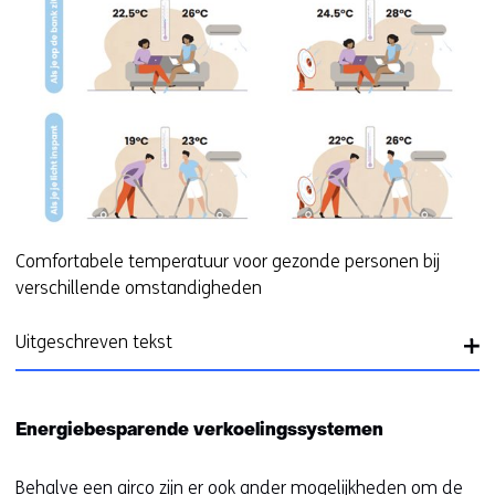
r
e
w
e
b
s
i
t
e
)
Comfortabele temperatuur voor gezonde personen bij
verschillende omstandigheden
Uitgeschreven tekst
Energiebesparende verkoelingssystemen
Behalve een airco zijn er ook ander mogelijkheden om de