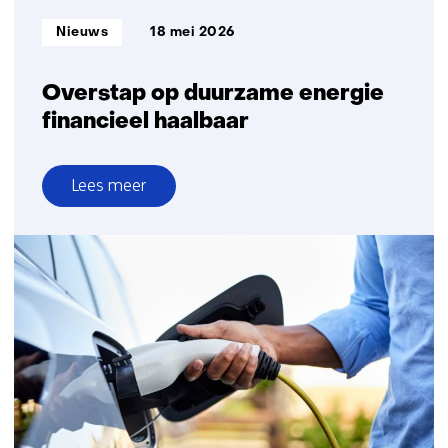
Informatietype:
Nieuws
18 mei 2026
Overstap op duurzame energie
financieel haalbaar
Lees meer
over
Overstap
op
duurzame
energie
financieel
haalbaar