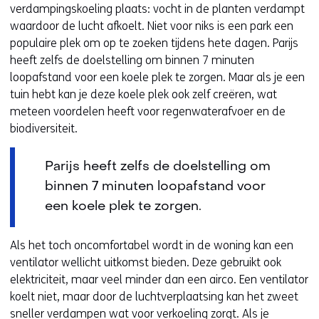
verdampingskoeling plaats: vocht in de planten verdampt
i
waardoor de lucht afkoelt. Niet voor niks is een park een
e
populaire plek om op te zoeken tijdens hete dagen. Parijs
u
heeft zelfs de doelstelling om binnen 7 minuten
w
loopafstand voor een koele plek te zorgen. Maar als je een
v
tuin hebt kan je deze koele plek ook zelf creëren, wat
e
meteen voordelen heeft voor regenwaterafvoer en de
n
biodiversiteit.
s
t
Parijs heeft zelfs de doelstelling om
e
r
binnen 7 minuten loopafstand voor
)
een koele plek te zorgen.
(
v
Als het toch oncomfortabel wordt in de woning kan een
e
ventilator wellicht uitkomst bieden. Deze gebruikt ook
r
elektriciteit, maar veel minder dan een airco. Een ventilator
w
koelt niet, maar door de luchtverplaatsing kan het zweet
i
sneller verdampen wat voor verkoeling zorgt. Als je