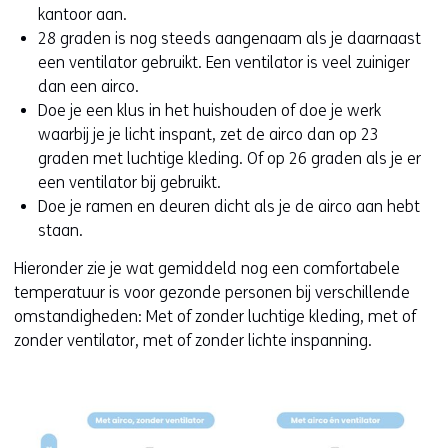
v
kantoor aan.
e
28 graden is nog steeds aangenaam als je daarnaast
r
een ventilator gebruikt. Een ventilator is veel zuiniger
w
dan een airco.
i
Doe je een klus in het huishouden of doe je werk
j
waarbij je je licht inspant, zet de airco dan op 23
s
graden met luchtige kleding. Of op 26 graden als je er
t
een ventilator bij gebruikt.
n
Doe je ramen en deuren dicht als je de airco aan hebt
a
staan.
a
Hieronder zie je wat gemiddeld nog een comfortabele
r
temperatuur is voor gezonde personen bij verschillende
e
omstandigheden: Met of zonder luchtige kleding, met of
e
zonder ventilator, met of zonder lichte inspanning.
n
a
n
d
e