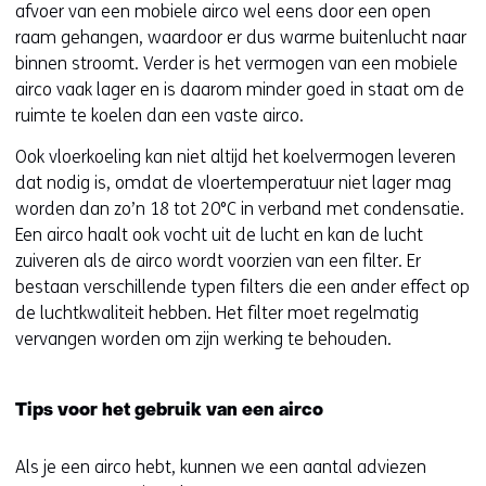
t
afvoer van een mobiele airco wel eens door een open
e
raam gehangen, waardoor er dus warme buitenlucht naar
r
binnen stroomt. Verder is het vermogen van een mobiele
)
airco vaak lager en is daarom minder goed in staat om de
(
ruimte te koelen dan een vaste airco.
v
Ook vloerkoeling kan niet altijd het koelvermogen leveren
e
dat nodig is, omdat de vloertemperatuur niet lager mag
r
worden dan zo’n 18 tot 20°C in verband met condensatie.
w
Een airco haalt ook vocht uit de lucht en kan de lucht
i
zuiveren als de airco wordt voorzien van een filter. Er
j
bestaan verschillende typen filters die een ander effect op
s
de luchtkwaliteit hebben. Het filter moet regelmatig
t
vervangen worden om zijn werking te behouden.
n
a
a
Tips voor het gebruik van een airco
r
e
Als je een airco hebt, kunnen we een aantal adviezen
e