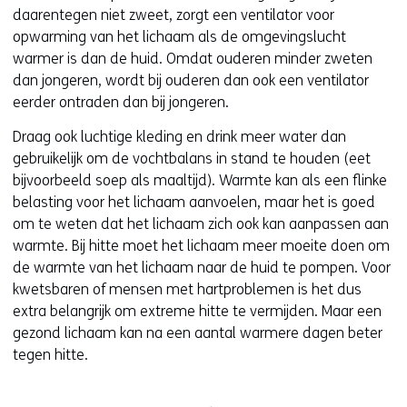
j
daarentegen niet zweet, zorgt een ventilator voor
s
opwarming van het lichaam als de omgevingslucht
t
warmer is dan de huid. Omdat ouderen minder zweten
n
dan jongeren, wordt bij ouderen dan ook een ventilator
a
eerder ontraden dan bij jongeren.
a
r
Draag ook luchtige kleding en drink meer water dan
e
gebruikelijk om de vochtbalans in stand te houden (eet
e
bijvoorbeeld soep als maaltijd). Warmte kan als een flinke
n
belasting voor het lichaam aanvoelen, maar het is goed
a
om te weten dat het lichaam zich ook kan aanpassen aan
n
warmte. Bij hitte moet het lichaam meer moeite doen om
d
de warmte van het lichaam naar de huid te pompen. Voor
e
kwetsbaren of mensen met hartproblemen is het dus
r
extra belangrijk om extreme hitte te vermijden. Maar een
e
gezond lichaam kan na een aantal warmere dagen beter
w
tegen hitte.
e
b