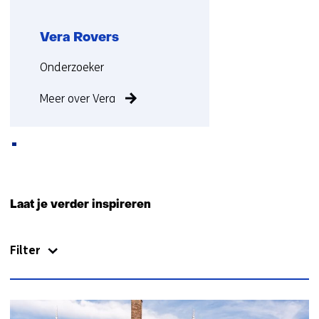
Vera Rovers
Functie:
Onderzoeker
Meer over Vera
Terug
naar
Laat je verder inspireren
navigatie
(Neem
Filter
contact
met
ons
op)
33