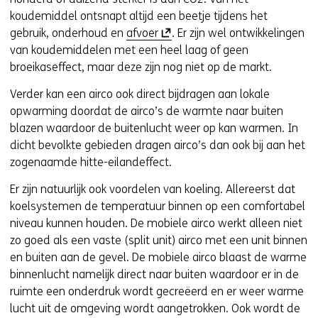
koudemiddel ontsnapt altijd een beetje tijdens het
(
gebruik, onderhoud en
afvoer
. Er zijn wel ontwikkelingen
o
van koudemiddelen met een heel laag of geen
p
broeikaseffect, maar deze zijn nog niet op de markt.
e
Verder kan een airco ook direct bijdragen aan lokale
n
opwarming doordat de airco’s de warmte naar buiten
t
blazen waardoor de buitenlucht weer op kan warmen. In
i
dicht bevolkte gebieden dragen airco’s dan ook bij aan het
n
zogenaamde hitte-eilandeffect.
n
i
Er zijn natuurlijk ook voordelen van koeling. Allereerst dat
e
koelsystemen de temperatuur binnen op een comfortabel
u
niveau kunnen houden. De mobiele airco werkt alleen niet
w
zo goed als een vaste (split unit) airco met een unit binnen
v
en buiten aan de gevel. De mobiele airco blaast de warme
e
binnenlucht namelijk direct naar buiten waardoor er in de
n
ruimte een onderdruk wordt gecreëerd en er weer warme
s
lucht uit de omgeving wordt aangetrokken. Ook wordt de