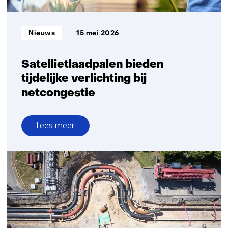
Informatietype:
Nieuws
15 mei 2026
Satellietlaadpalen bieden
tijdelijke verlichting bij
netcongestie
Lees meer
over
Satellietlaadpalen
bieden
tijdelijke
verlichting
bij
netcongestie