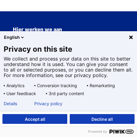
drempels
bij
nieuwe
Sla
generatie
navigatie
warmtenetten
Hier werken we aan
over
English
(Hoofdnavigatie)
Privacy on this site
Duurzaam
We collect and process your data on this site to better
Gezond
understand how it is used. You can give your consent
to all or selected purposes, or you can decline them all.
Veilig
For more information, see our privacy policy.
Digitaal
Analytics
Conversion tracking
Remarketing
User feedback
3rd party content
Sectoren
Details
Privacy policy
Werken bij
Accept all
Decline all
Newsroom
Powered by
Nieuws