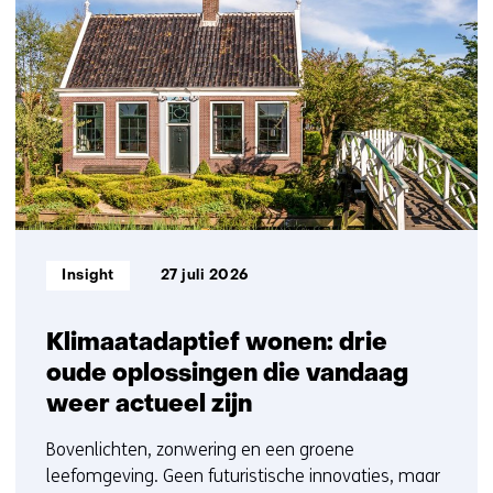
resultaten,
getoond
1
t/m
5
Informatietype:
Insight
27 juli 2026
Klimaatadaptief wonen: drie
oude oplossingen die vandaag
weer actueel zijn
Bovenlichten, zonwering en een groene
leefomgeving. Geen futuristische innovaties, maar