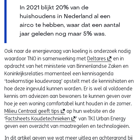
p
i
In 2021 blijkt 20% van de
e
e
huishoudens in Nederland al een
n
u
airco te hebben, waar dat een aantal
t
w
jaar geleden nog maar 5% was.
i
v
n
e
n
n
Ook naar de energievraag van koeling is onderzoek nodig
i
s
(
waardoor TNO in samenwerking met
Deltares
en in
e
t
o
opdracht van het ministerie van Binnenlandse Zaken en
u
e
p
Koninkrijksrelaties momenteel een kennisagenda
w
r
e
‘toekomstige koudevraag’ opstelt met de kennishiaten en
v
)
n
hoe deze ingevuld kunnen worden. Er is wel al voldoende
e
t
kennis om adviezen aan bewoners te kunnen geven over
n
i
hoe je een woning comfortabel kunt houden in de zomer.
s
(
n
Milieu Centraal geeft tips
op hun website en de
t
o
(
n
‘
Factsheets Koudetechnieken
’ van TKI Urban Energy
e
p
o
i
geven een overzicht van maatregelen en technologieën.
r
e
p
e
In dit artikel geven we wat meer uitleg en achtergrond bij