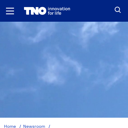
Ga
naar
inhoud
Energiebesparende
Home
Newsroom