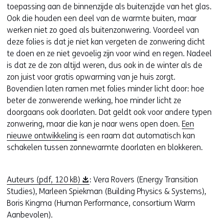
toepassing aan de binnenzijde als buitenzijde van het glas.
Ook die houden een deel van de warmte buiten, maar
werken niet zo goed als buitenzonwering. Voordeel van
deze folies is dat je niet kan vergeten de zonwering dicht
te doen en ze niet gevoelig zijn voor wind en regen. Nadeel
is dat ze de zon altijd weren, dus ook in de winter als de
zon juist voor gratis opwarming van je huis zorgt.
Bovendien laten ramen met folies minder licht door: hoe
beter de zonwerende werking, hoe minder licht ze
doorgaans ook doorlaten. Dat geldt ook voor andere typen
zonwering, maar die kan je naar wens open doen.
Een
nieuwe ontwikkeling
is een raam dat automatisch kan
schakelen tussen zonnewarmte doorlaten en blokkeren.
(
Auteurs
(pdf, 120 kB)
: Vera Rovers (Energy Transition
o
Studies), Marleen Spiekman (Building Physics & Systems),
p
Boris Kingma (Human Performance, consortium Warm
e
Aanbevolen).