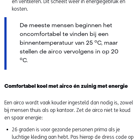
e
en ventileren. Dit scheelt weer in energiegebruik en
n
kosten.
t
i
De meeste mensen beginnen het
n
oncomfortabel te vinden bij een
n
binnentemperatuur van 25 °C, maar
i
stellen de airco vervolgens in op 20
e
°C.
u
w
v
e
Comfortabel koel met airco én zuinig met energie
n
s
Een airco wordt vaak kouder ingesteld dan nodig is, zowel
t
bij mensen thuis als op kantoor. Zet de airco niet te koud
e
en spaar energie:
r
)
26 graden is voor gezonde personen prima als je
(
luchtige kleding aan hebt. Pas hierop de dress code op