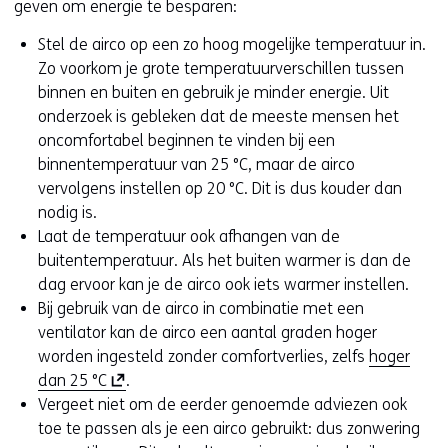
geven om energie te besparen:
n
a
Stel de airco op een zo hoog mogelijke temperatuur in.
n
Zo voorkom je grote temperatuurverschillen tussen
d
binnen en buiten en gebruik je minder energie. Uit
e
onderzoek is gebleken dat de meeste mensen het
r
oncomfortabel beginnen te vinden bij een
e
binnentemperatuur van 25 °C, maar de airco
w
vervolgens instellen op 20 °C. Dit is dus kouder dan
e
nodig is.
b
Laat de temperatuur ook afhangen van de
s
buitentemperatuur. Als het buiten warmer is dan de
i
dag ervoor kan je de airco ook iets warmer instellen.
t
Bij gebruik van de airco in combinatie met een
e
ventilator kan de airco een aantal graden hoger
)
worden ingesteld zonder comfortverlies, zelfs
hoger
(
dan 25 °C
.
o
Vergeet niet om de eerder genoemde adviezen ook
p
toe te passen als je een airco gebruikt: dus zonwering