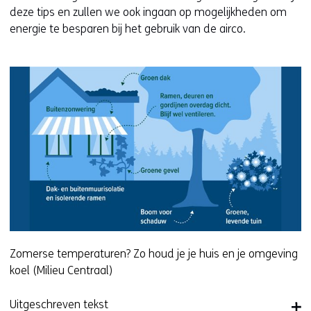
)
n
e
u
deze tips en zullen we ook ingaan op mogelijkheden om
(
t
n
w
energie te besparen bij het gebruik van de airco.
v
i
t
v
e
n
i
e
r
n
n
n
w
i
n
s
i
e
i
t
j
u
e
e
s
w
u
r
t
v
w
)
n
e
v
(
a
n
e
v
a
s
n
e
r
t
s
r
e
e
t
w
e
r
e
i
Zomerse temperaturen? Zo houd je je huis en je omgeving
n
)
r
j
koel (Milieu Centraal)
a
(
)
s
n
v
(
t
Uitgeschreven tekst