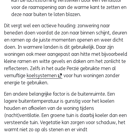
kan de luchtstroming versterken door een ventilator
e
r
e
voor de raamopening aan de warme kant te zetten en
w
e
)
deze naar buiten te laten blazen.
e
w
Dit vergt wel een actieve houding: zonwering naar
b
e
beneden doen voordat de zon naar binnen schijnt, deuren
s
b
en ramen op de juiste momenten openen en weer dicht
i
s
doen. In warmere landen is dit gebruikelijk. Daar zijn
t
i
woningen ook meer aangepast aan hitte met bijvoorbeeld
e
t
kleine ramen en witte gevels en daken om het zonlicht te
)
e
reflecteren. Zelfs in het oude Perzië gebruikte men al
)
(
vernuftige
koelsystemen
voor hun woningen zonder
o
energie te gebruiken.
p
Een andere belangrijke factor is de buitenruimte. Een
e
lagere buitentemperatuur is gunstig voor het koelen
n
houden en afkoelen van de woning tijdens
t
(nacht)ventilatie. Een groene tuin is daarbij koeler dan een
i
versteende tuin. Vegetatie kan zorgen voor schaduw, het
n
warmt niet zo op als stenen en er vindt
n