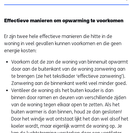
d
e
v
n
e
r
e
a
r
w
r
a
Effectieve manieren om opwarming te voorkomen
e
i
w
r
w
j
i
e
Er zijn twee hele effectieve manieren die hitte in de
e
s
j
e
woning in veel gevallen kunnen voorkomen en die geen
b
t
s
n
energie kosten:
s
n
t
a
i
a
n
n
Voorkom dat de zon de woning van binnenuit opwarmt
t
a
a
d
door aan de buitenkant van de woning zonwering aan
e
r
a
e
te brengen (zie het tekstkader ‘effectieve zonwering’).
)
e
r
r
Zonwering aan de binnenkant werkt veel minder goed.
e
e
e
Ventileer de woning als het buiten kouder is dan
n
e
w
binnen door ramen en deuren van verschillende zijden
a
n
e
van de woning tegen elkaar open te zetten. Als het
n
a
b
buiten warmer is dan binnen, houd ze dan gesloten!
d
n
s
Door het windje wat ontstaat lijkt het dan wel alsof het
e
d
i
koeler wordt, maar eigenlijk warmt de woning op. Je
r
e
t