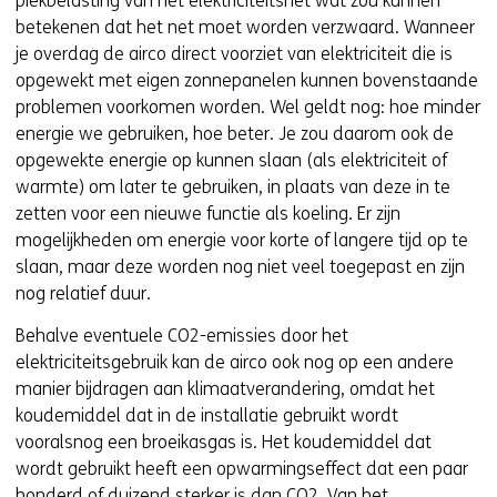
piekbelasting van het elektriciteitsnet wat zou kunnen
betekenen dat het net moet worden verzwaard. Wanneer
je overdag de airco direct voorziet van elektriciteit die is
opgewekt met eigen zonnepanelen kunnen bovenstaande
problemen voorkomen worden. Wel geldt nog: hoe minder
energie we gebruiken, hoe beter. Je zou daarom ook de
opgewekte energie op kunnen slaan (als elektriciteit of
warmte) om later te gebruiken, in plaats van deze in te
zetten voor een nieuwe functie als koeling. Er zijn
mogelijkheden om energie voor korte of langere tijd op te
slaan, maar deze worden nog niet veel toegepast en zijn
nog relatief duur.
Behalve eventuele CO2-emissies door het
elektriciteitsgebruik kan de airco ook nog op een andere
manier bijdragen aan klimaatverandering, omdat het
koudemiddel dat in de installatie gebruikt wordt
vooralsnog een broeikasgas is. Het koudemiddel dat
wordt gebruikt heeft een opwarmingseffect dat een paar
honderd of duizend sterker is dan CO2. Van het