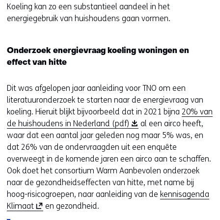
Koeling kan zo een substantieel aandeel in het
energiegebruik van huishoudens gaan vormen.
Onderzoek energievraag koeling woningen en
effect van hitte
Dit was afgelopen jaar aanleiding voor TNO om een
literatuuronderzoek te starten naar de energievraag van
koeling. Hieruit blijkt bijvoorbeeld dat in 2021 bijna
20% van
(
de huishoudens in Nederland (pdf)
al een airco heeft,
o
waar dat een aantal jaar geleden nog maar 5% was, en
p
dat 26% van de ondervraagden uit een enquête
e
overweegt in de komende jaren een airco aan te schaffen.
n
Ook doet het consortium Warm Aanbevolen onderzoek
t
naar de gezondheidseffecten van hitte, met name bij
i
hoog-risicogroepen, naar aanleiding van de
kennisagenda
(
n
Klimaat
en gezondheid.
o
n