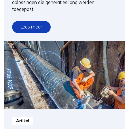
oplossingen die generaties lang worden
toegepast.
Lees meer
over
Klimaatadaptief
wonen:
drie
oude
oplossingen
die
vandaag
weer
actueel
zijn
Informatietype:
Artikel