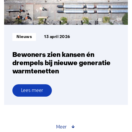
Informatietype:
Nieuws
13 april 2026
Bewoners zien kansen én
drempels bij nieuwe generatie
warmtenetten
Lees meer
over
Bewoners
zien
kansen
én
Meer