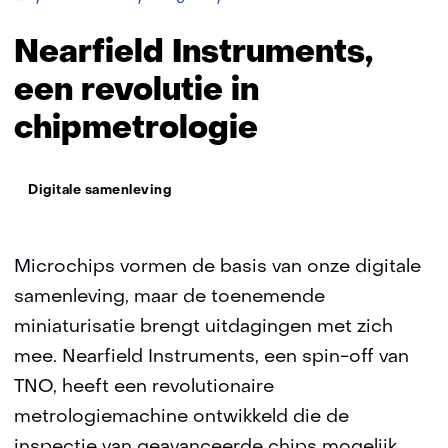
Instruments,
een
Nearfield Instruments,
revolutie
in
een revolutie in
chipmetrologie
chipmetrologie
Thema:
Digitale samenleving
Microchips vormen de basis van onze digitale
samenleving, maar de toenemende
miniaturisatie brengt uitdagingen met zich
mee. Nearfield Instruments, een spin-off van
TNO, heeft een revolutionaire
metrologiemachine ontwikkeld die de
inspectie van geavanceerde chips mogelijk