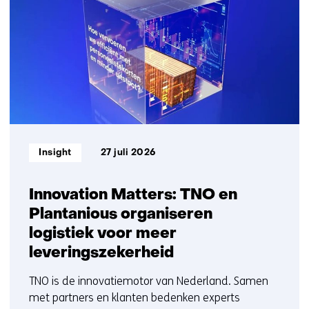
getoond
1
t/m
5
Informatietype:
Insight
27 juli 2026
Innovation Matters: TNO en
Plantanious organiseren
logistiek voor meer
leveringszekerheid
TNO is de innovatiemotor van Nederland. Samen
met partners en klanten bedenken experts