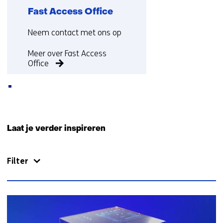
Fast Access Office
Functie:
Neem contact met ons op
Meer over Fast Access
Office
Terug
naar
Laat je verder inspireren
navigatie
(Neem
Filter
contact
met
ons
op)
458
resultaten,