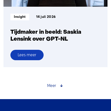
Informatietype:
Insight
14 juli 2026
Tijdmaker in beeld: Saskia
Lensink over GPT-NL
Lees meer
over
Tijdmaker
in
beeld:
Saskia
Meer
Lensink
over
GPT-
Sla
NL
navigatie