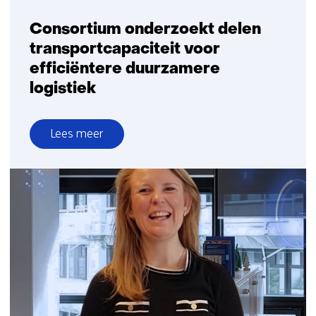
Consortium onderzoekt delen
transportcapaciteit voor
efficiëntere duurzamere
logistiek
Lees meer
over
Consortium
onderzoekt
delen
transportcapaciteit
voor
efficiëntere
duurzamere
logistiek