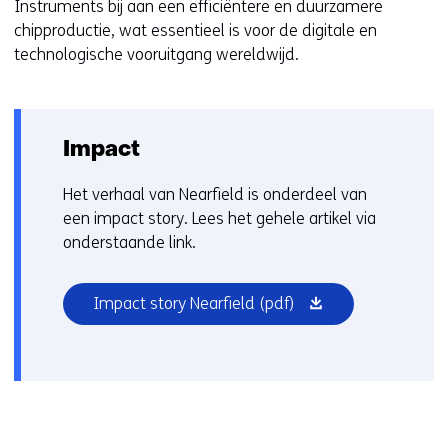
Instruments bij aan een efficiëntere en duurzamere
chipproductie, wat essentieel is voor de digitale en
technologische vooruitgang wereldwijd.
Impact
Het verhaal van Nearfield is onderdeel van
een impact story. Lees het gehele artikel via
onderstaande link.
(opent
Impact story Nearfield
(pdf)
in
nieuw
venster)