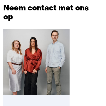
Neem contact met ons
op
Sla
navigatie
over
(Neem
contact
met
ons
op)