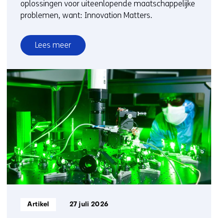
oplossingen voor uiteenlopende maatschappelijke
problemen, want: Innovation Matters.
Lees meer
over
Innovation
Matters:
TNO
en
Plantanious
organiseren
logistiek
voor
meer
leveringszekerheid
Informatietype:
Artikel
27 juli 2026