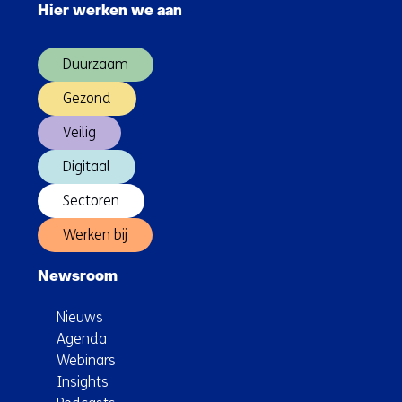
Hier werken we aan
over
(Hoofdnavigatie)
Duurzaam
Gezond
Veilig
Digitaal
Sectoren
Werken bij
Newsroom
Nieuws
Agenda
Webinars
Insights