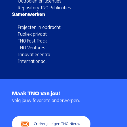
Octrooien en licenties
Repository TNO Publicaties
Samenwerken
Projecten in opdracht
Publiek privaat
TNO Fast Track
TNO Ventures
Innovatiecentra
Internationaal
Terug
naar
Maak TNO van jou!
navigatie
Volg jouw favoriete onderwerpen.
(Hoofdnavigatie)
Creëer je eigen TNO Nieuws