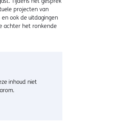
gast. Tijdens het gesprek
tuele projecten van
 en ook de uitdagingen
je achter het ronkende
deze inhoud niet
aarom.