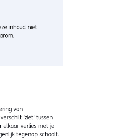
deze inhoud niet
aarom.
ering van
rschilt ‘ziet’ tussen
r elkaar verlies met je
genlijk tegenop schaalt.