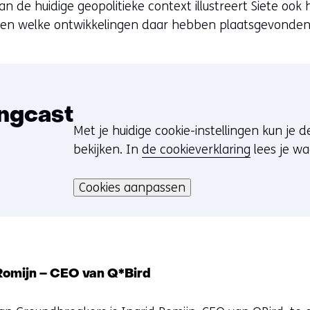
 de huidige geopolitieke context illustreert Siete ook 
geweigerd.
w
 en welke ontwikkelingen daar hebben plaatsgevonden
i
j
z
i
g
ingcast
e
Met je huidige cookie-instellingen kun je 
C
n
bekijken. In
de cookieverklaring
lees je w
o
Hier
o
kan
Cookies aanpassen
k
het
i
gebruik
e
van
v
cookies
o
 Romijn – CEO van Q*Bird
op
o
deze
r