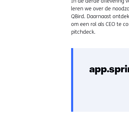
In de derde aflevering v
leren we over de noodza
QBird. Daarnaast ontde
om een rol als CEO te c
pitchdeck.
app.spr