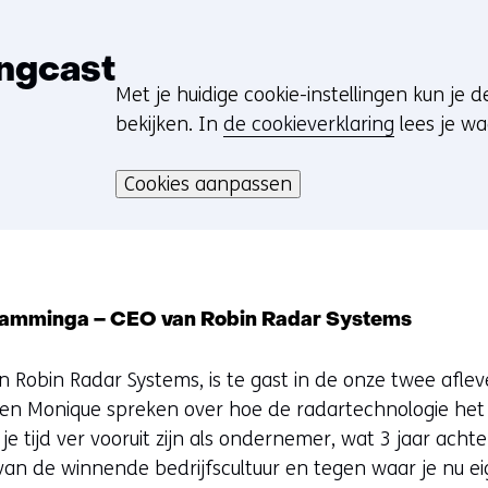
ingcast
Met je huidige cookie-instellingen kun je 
C
bekijken. In
de cookieverklaring
lees je w
o
Hier
o
kan
Cookies aanpassen
k
het
i
gebruik
e
van
v
cookies
o
 Hamminga – CEO van Robin Radar Systems
op
o
deze
r
 Robin Radar Systems, is te gast in de onze twee aflev
website
k
n Monique spreken over hoe de radartechnologie het ve
worden
e
e tijd ver vooruit zijn als ondernemer, wat 3 jaar achte
toegestaan
u
van de winnende bedrijfscultuur en tegen waar je nu ei
of
r