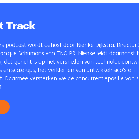
cookies
o
op
o
deze
r
t Track
website
k
worden
e
toegestaan
u
 podcast wordt gehost door Nienke Dijkstra, Director S
of
r
onique Schumans van TNO PR. Nienke leidt daarnaast 
geweigerd.
w
dat gericht is op het versnellen van technologieontwik
i
 en scale-ups, het verkleinen van ontwikkelrisico’s en 
j
. Daarmee versterken we de concurrentiepositie van st
z
.
i
g
e
n