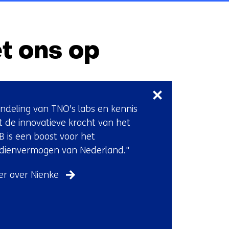
t ons op
Sla
navigatie
over
ndeling van TNO’s labs en kennis
(Neem
 de innovatieve kracht van het
contact
 is een boost voor het
met
dienvermogen van Nederland."
ons
op)
r over Nienke