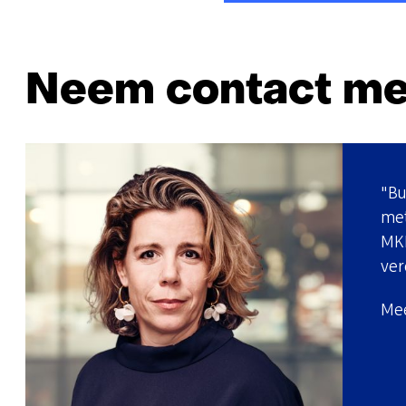
Neem contact me
"Bu
met
MKB
ver
Mee