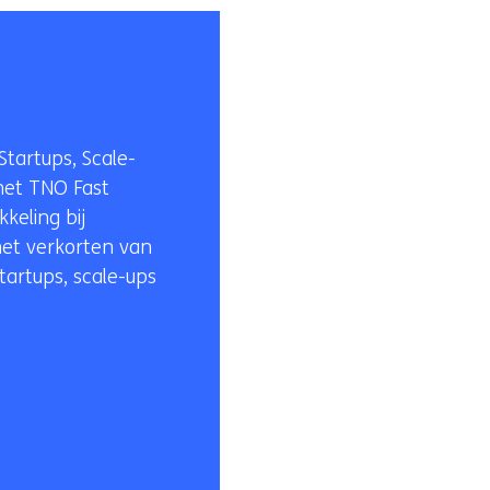
tartups, Scale-
het TNO Fast
keling bij
het verkorten van
artups, scale-ups