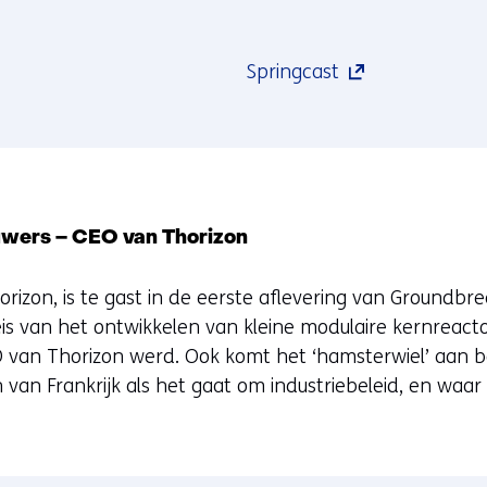
(opent
Springcast
in
nieuw
venster)
(verwijst
naar
auwers – CEO van Thorizon
een
andere
orizon, is te gast in de eerste aflevering van Groundbr
website)
is van het ontwikkelen van kleine modulaire kernreact
O van Thorizon werd. Ook komt het ‘hamsterwiel’ aan 
van Frankrijk als het gaat om industriebeleid, en waar 