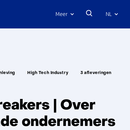
Meer
NL
Geselecte
taal:
Unit:
nleving
High Tech Industry
3 afleveringen
eakers | Over
nde ondernemers