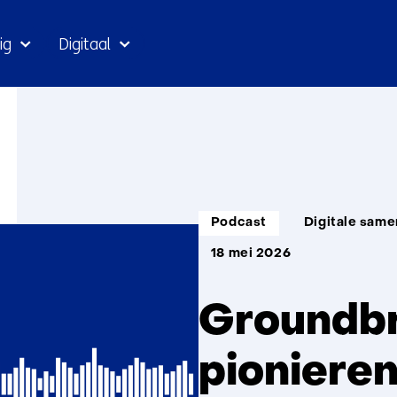
Ga
ig
Digitaal
naar
inhoud
Informatietype:
Thema:
Podcast
Digitale same
18 mei 2026
Groundbr
pioniere