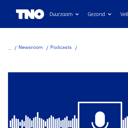
Duurzaam
Gezond
Veil
Groundbreakers
Newsroom
Podcasts
|
Over
pionierende
ondernemers
in
deeptech