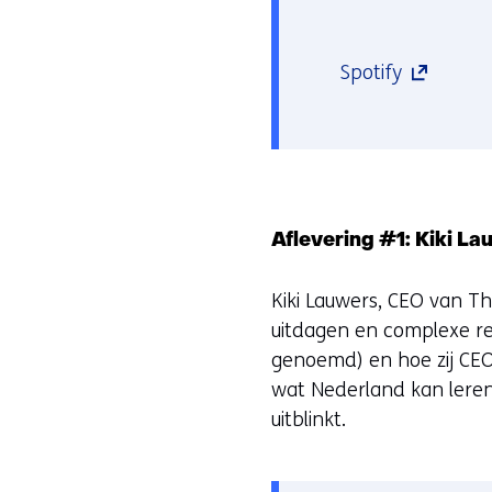
(opent
Spotify
in
nieuw
venster)
(verwijst
naar
Aflevering #1: Kiki L
een
andere
Kiki Lauwers, CEO van Th
website)
uitdagen en complexe re
genoemd) en hoe zij CE
wat Nederland kan leren 
uitblinkt.