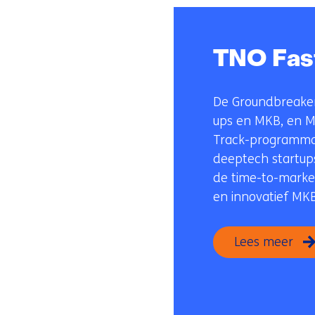
TNO Fas
De Groundbreakers
ups en MKB, en M
Track-programma, 
deeptech startups
de time-to-market
en innovatief MKB
Lees meer