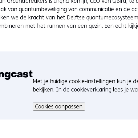
an Groundbreakers is Ingrid Romijn, CEO van QBird, te 
website
k
ak van quantumbeveiliging van communicatie en de ac
worden
e
kken we de kracht van het Delftse quantumecosysteem
toegestaan
u
ombineren met het runnen van een gezin. Een echt kijk
of
r
geweigerd.
w
i
j
z
i
ingcast
g
Met je huidige cookie-instellingen kun je 
C
e
bekijken. In
de cookieverklaring
lees je w
o
n
Hier
o
kan
Cookies aanpassen
k
het
i
gebruik
e
van
v