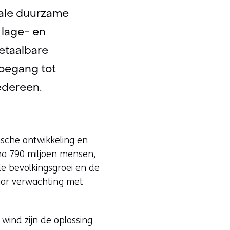
rale duurzame
 lage- en
etaalbare
toegang tot
edereen.
sche ontwikkeling en
jna 790 miljoen mensen,
de bevolkingsgroei en de
naar verwachting met
wind zijn de oplossing