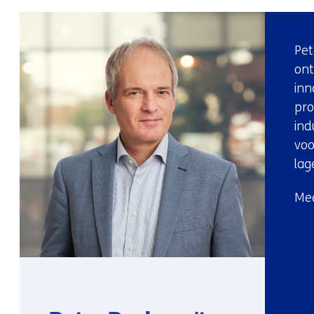
Pet
ont
inn
pro
ind
voo
lag
Mee