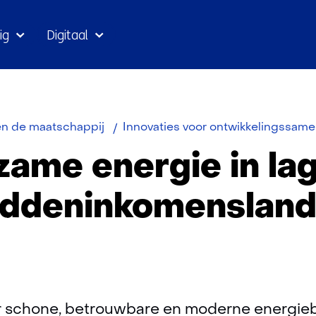
Ga
ig
Digitaal
naar
inhoud
n de maatschappij
Innovaties voor ontwikkelingssam
ame energie in la
ddeninkomenslan
or schone, betrouwbare en moderne energie