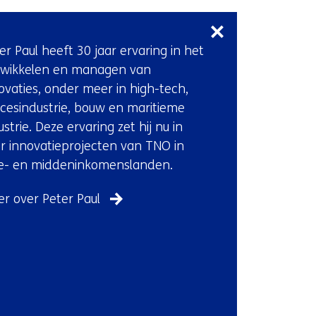
Sla
navigatie
over
er Paul heeft 30 jaar ervaring in het
(Neem
wikkelen en managen van
contact
ovaties, onder meer in high-tech,
met
cesindustrie, bouw en maritieme
ons
ustrie. Deze ervaring zet hij nu in
op)
r innovatieprojecten van TNO in
e- en middeninkomenslanden.
r over Peter Paul