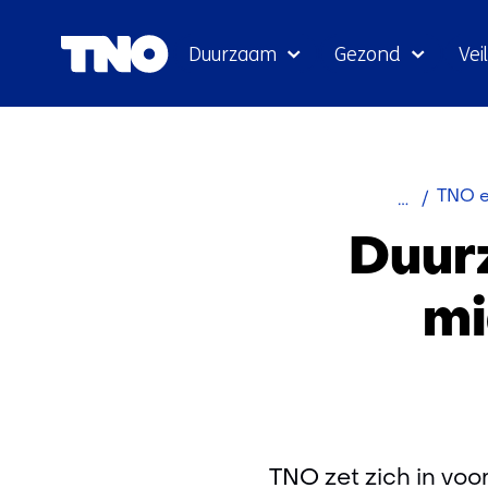
Duurzaam
Gezond
Veil
Home
TNO e
Duurz
mi
TNO zet zich in vo