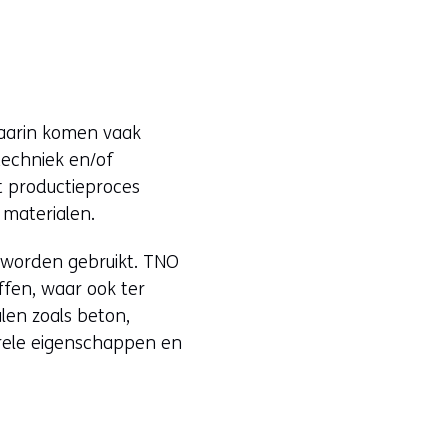
s
Daarin komen vaak
techniek en/of
t productieproces
 materialen.
 worden gebruikt. TNO
ffen, waar ook ter
len zoals beton,
urele eigenschappen en