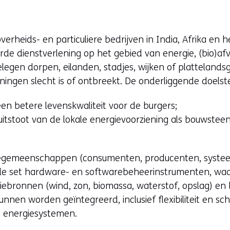
rheids- en particuliere bedrijven in India, Afrika en 
de dienstverlening op het gebied van energie, (bio)afva
elegen dorpen, eilanden, stadjes, wijken of platteland
ningen slecht is of ontbreekt. De onderliggende doelstel
en betere levenskwaliteit voor de burgers;
uitstoot van de lokale energievoorziening als bouwstee
giegemeenschappen (consumenten, producenten, syste
ale set hardware- en softwarebeheerinstrumenten, wa
bronnen (wind, zon, biomassa, waterstof, opslag) en be
kunnen worden geïntegreerd, inclusief flexibiliteit en s
n energiesystemen.