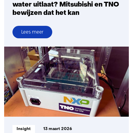
water uitlaat? Mitsubishi en TNO
bewijzen dat het kan
Lees meer
over
Varen
met
een
motor
die
alleen
water
uitlaat?
Mitsubishi
en
TNO
bewijzen
Informatietype:
Insight
13 maart 2026
dat