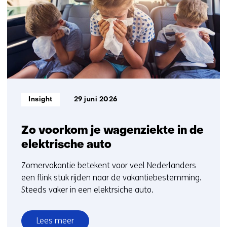
1
op)
t/m
5
Informatietype:
Insight
29 juni 2026
Zo voorkom je wagenziekte in de
elektrische auto
Zomervakantie betekent voor veel Nederlanders
een flink stuk rijden naar de vakantiebestemming.
Steeds vaker in een elektrsiche auto.
Lees meer