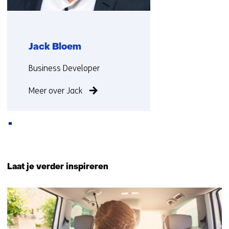
Jack Bloem
Functie:
Business Developer
Meer over Jack
Terug
naar
Laat je verder inspireren
navigatie
(Neem
25
contact
resultaten,
met
getoond
ons