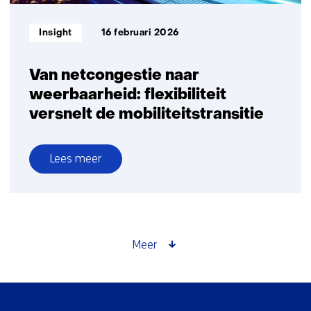
Informatietype:
Insight
16 februari 2026
Van netcongestie naar
weerbaarheid: flexibiliteit
versnelt de mobiliteitstransitie
Lees meer
over
Van
netcongestie
naar
weerbaarheid:
Meer
flexibiliteit
versnelt
de
Sla
mobiliteitstransitie