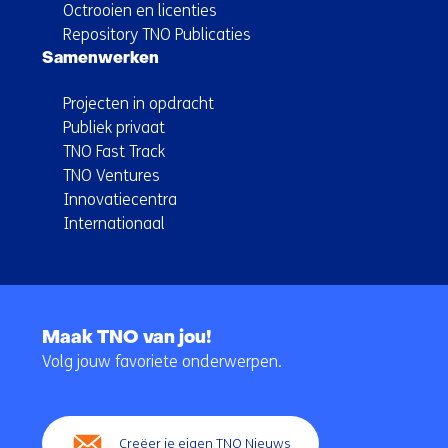
Octrooien en licenties
Repository TNO Publicaties
Samenwerken
Projecten in opdracht
Publiek privaat
TNO Fast Track
TNO Ventures
Innovatiecentra
Internationaal
Terug
naar
Maak TNO van jou!
navigatie
Volg jouw favoriete onderwerpen.
(Hoofdnavigatie)
Creëer je eigen TNO Nieuws