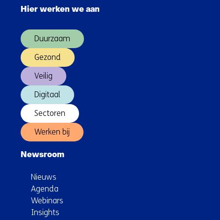
navigatie
Hier werken we aan
over
(Hoofdnavigatie)
Duurzaam
Gezond
Veilig
Digitaal
Sectoren
Werken bij
Newsroom
Nieuws
Agenda
Webinars
Insights