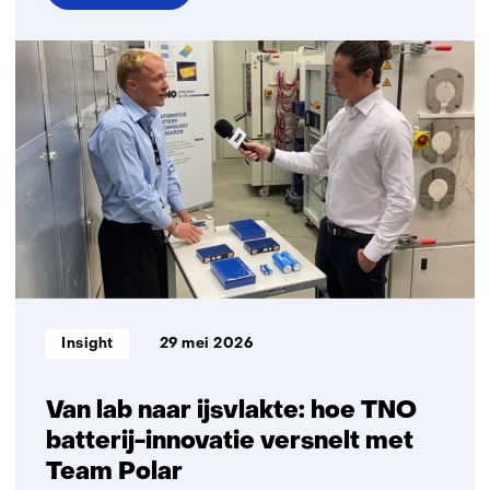
over
Zo
voorkom
je
wagenziekte
in
de
elektrische
auto
Informatietype:
Insight
29 mei 2026
Van lab naar ijsvlakte: hoe TNO
batterij-innovatie versnelt met
Team Polar