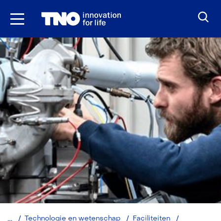
Ga
naar
inhoud
Innovation
Technologie en wetenschap
Faciliteiten