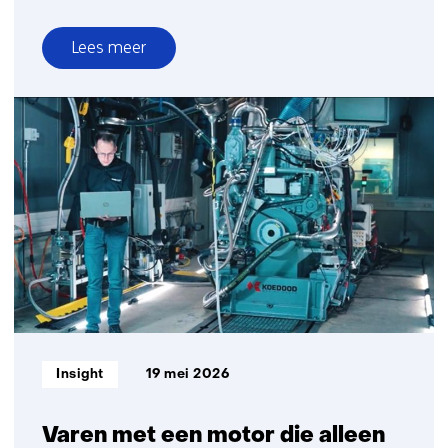
Lees meer
over
Van
lab
naar
ijsvlakte:
hoe
TNO
batterij-
innovatie
versnelt
met
Team
Polar
Informatietype:
Insight
19 mei 2026
Varen met een motor die alleen