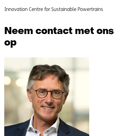
Innovation Centre for Sustainable Powertrains
Neem contact met ons
op
Sla
navigatie
over
(Neem
contact
met
ons
op)