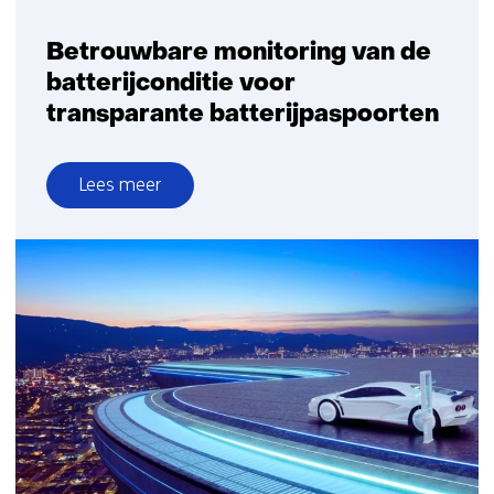
het
kan
Betrouwbare monitoring van de
batterijconditie voor
transparante batterijpaspoorten
Lees meer
over
Betrouwbare
monitoring
van
de
batterijconditie
voor
transparante
batterijpaspoorten