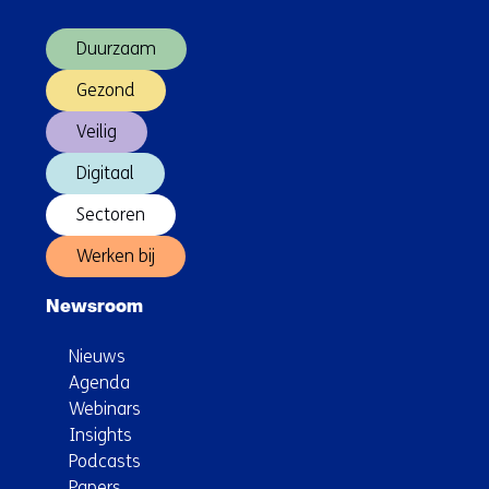
sneller
(Hoofdnavigatie)
getest
Duurzaam
Gezond
Veilig
Digitaal
Sectoren
Werken bij
Newsroom
Nieuws
Agenda
Webinars
Insights
Podcasts
Papers