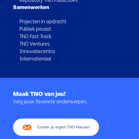
Repository TNO Publicaties
Samenwerken
Projecten in opdracht
Publiek privaat
TNO Fast Track
TNO Ventures
Innovatiecentra
Internationaal
Terug
naar
Maak TNO van jou!
navigatie
Volg jouw favoriete onderwerpen.
(Hoofdnavigatie)
Creëer je eigen TNO Nieuws