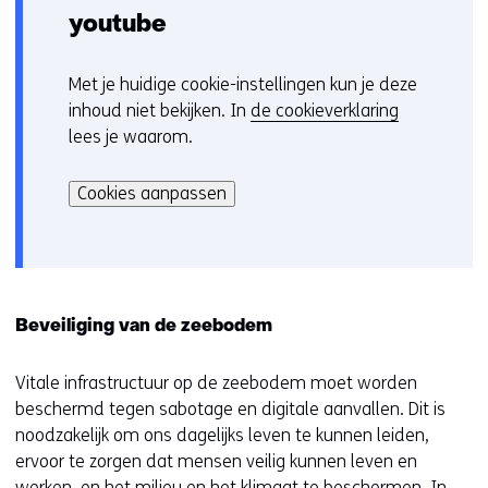
youtube
Met je huidige cookie-instellingen kun je deze
C
inhoud niet bekijken. In
de cookieverklaring
o
lees je waarom.
o
Hier
k
kan
i
Cookies aanpassen
het
e
gebruik
v
van
o
cookies
o
op
r
Beveiliging van de zeebodem
deze
k
website
e
Vitale infrastructuur op de zeebodem moet worden
worden
u
beschermd tegen sabotage en digitale aanvallen. Dit is
toegestaan
r
noodzakelijk om ons dagelijks leven te kunnen leiden,
of
w
ervoor te zorgen dat mensen veilig kunnen leven en
geweigerd.
i
werken, en het milieu en het klimaat te beschermen. In