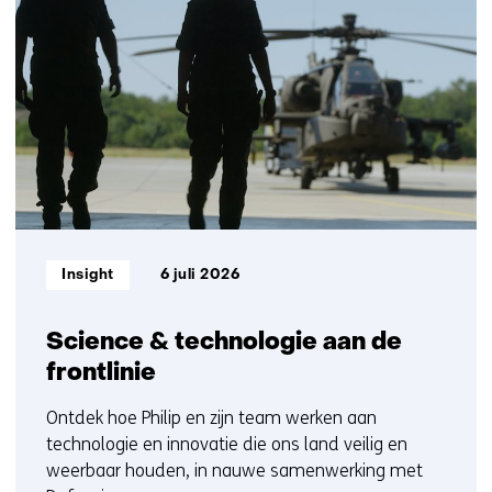
resultaten,
op)
getoond
1
t/m
5
Informatietype:
Insight
6 juli 2026
Science & technologie aan de
frontlinie
Ontdek hoe Philip en zijn team werken aan
technologie en innovatie die ons land veilig en
weerbaar houden, in nauwe samenwerking met