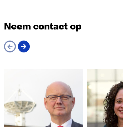
Neem contact op
Sla
navigatie
over
(Neem
contact
op)