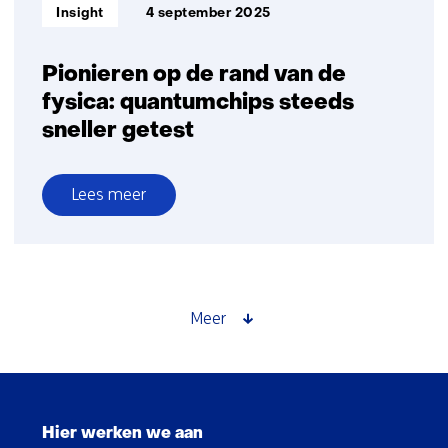
Informatietype:
Insight
4 september 2025
Pionieren op de rand van de
fysica: quantumchips steeds
sneller getest
Lees meer
over
Pionieren
op
de
rand
Meer
van
de
fysica:
Sla
quantumchips
navigatie
steeds
Hier werken we aan
over