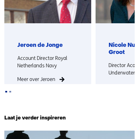
Jeroen de Jonge
Nicole Nul
Groot
Functie:
Account Director Royal
Functie:
Director Acou
Netherlands Navy
Underwater W
Meer over Jeroen
Meer over Nic
Terug
naar
Laat je verder inspireren
navigatie
(Neem
10
contact