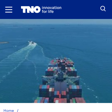
Ga
naar
inhoud
Veilige
Home