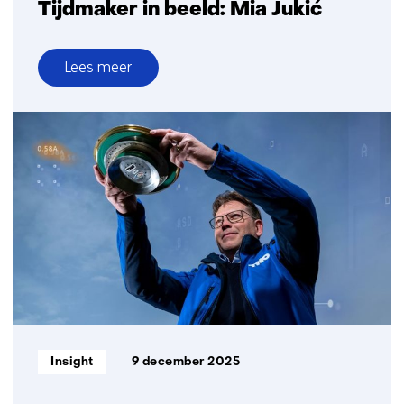
Tijdmaker in beeld: Mia Jukić
Lees meer
over
Tijdmaker
in
beeld:
Mia
Jukić
Informatietype:
Insight
9 december 2025