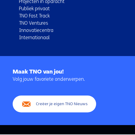
Projecten in opdracht
Publiek privaat
TNO Fast Track
TNO Ventures
Innovatiecentra
Internationaal
Terug
naar
Maak TNO van jou!
navigatie
Volg jouw favoriete onderwerpen.
(Hoofdnavigatie)
Creëer je eigen TNO Nieuws