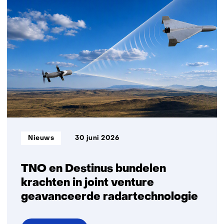
dreiging
naar
daadkracht
Informatietype:
Nieuws
30 juni 2026
TNO en Destinus bundelen
krachten in joint venture
geavanceerde radartechnologie