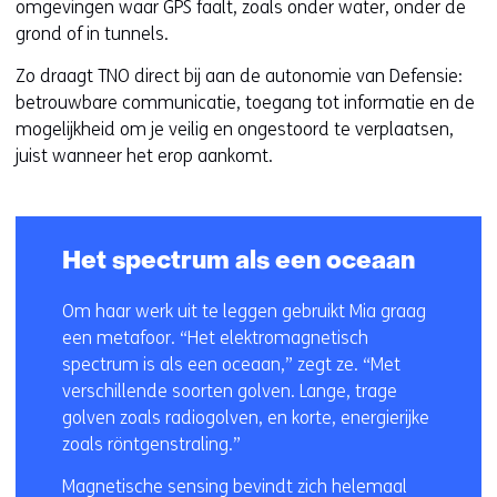
omgevingen waar GPS faalt, zoals onder water, onder de
e
grond of in tunnels.
n
Zo draagt TNO direct bij aan de autonomie van Defensie:
betrouwbare communicatie, toegang tot informatie en de
mogelijkheid om je veilig en ongestoord te verplaatsen,
juist wanneer het erop aankomt.
Het spectrum als een oceaan
Om haar werk uit te leggen gebruikt Mia graag
een metafoor. “Het elektromagnetisch
spectrum is als een oceaan,” zegt ze. “Met
verschillende soorten golven. Lange, trage
golven zoals radiogolven, en korte, energierijke
zoals röntgenstraling.”
Magnetische sensing bevindt zich helemaal