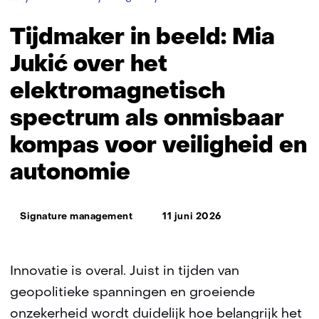
in
beeld:
Tijdmaker in beeld: Mia
Mia
Jukić
Jukić over het
elektromagnetisch
spectrum als onmisbaar
kompas voor veiligheid en
autonomie
Thema:
Signature management
11 juni 2026
Innovatie is overal. Juist in tijden van
geopolitieke spanningen en groeiende
onzekerheid wordt duidelijk hoe belangrijk het