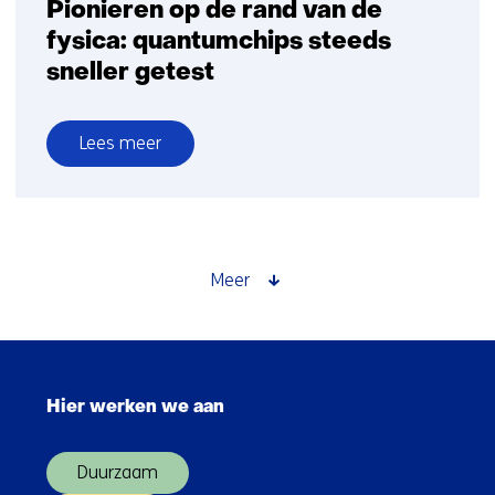
Pionieren op de rand van de
fysica: quantumchips steeds
sneller getest
Lees meer
over
Pionieren
op
de
rand
Meer
van
de
fysica:
Sla
quantumchips
navigatie
steeds
Hier werken we aan
over
sneller
(Hoofdnavigatie)
getest
Duurzaam