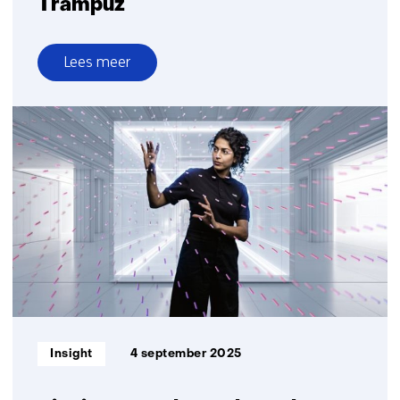
Trampuz
Lees meer
over
Tijdmaker
in
beeld:
Projectmanager
Christian
Trampuz
Informatietype:
Insight
4 september 2025