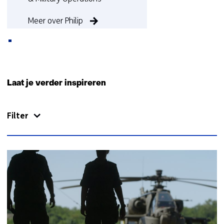
Meer over Philip
Terug
naar
Laat je verder inspireren
navigatie
(Neem
Filter
contact
met
ons
op)
20
resultaten,
getoond
1
t/m
5