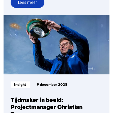
Lees meer
over
TNO
en
Destinus
bundelen
krachten
in
joint
venture
geavanceerde
radartechnologie
Informatietype:
Insight
9 december 2025
Tijdmaker in beeld:
Projectmanager Christian