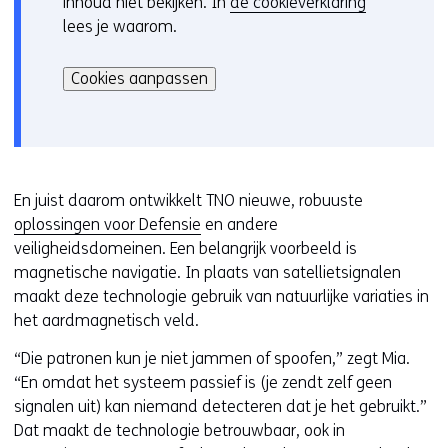
inhoud niet bekijken. In
de cookieverklaring
o
lees je waarom.
o
Hier
k
kan
i
Cookies aanpassen
het
e
gebruik
v
van
o
cookies
o
op
r
En juist daarom ontwikkelt TNO nieuwe, robuuste
deze
k
oplossingen voor Defensie
en andere
website
e
veiligheidsdomeinen. Een belangrijk voorbeeld is
worden
u
magnetische navigatie. In plaats van satellietsignalen
toegestaan
r
maakt deze technologie gebruik van natuurlijke variaties in
of
w
het aardmagnetisch veld.
geweigerd.
i
“Die patronen kun je niet jammen of spoofen,” zegt Mia.
j
“En omdat het systeem passief is (je zendt zelf geen
z
signalen uit) kan niemand detecteren dat je het gebruikt.”
i
Dat maakt de technologie betrouwbaar, ook in
g