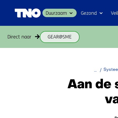
Duurzaam
Gezond
Veil
Direct naar
GEAR@SME
Home
Systee
Aan de 
va
The