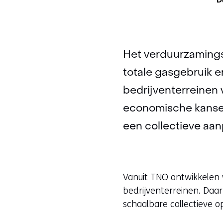
D
Het verduurzamingsp
totale gasgebruik e
bedrijventerreinen 
economische kansen
een collectieve aan
Vanuit TNO ontwikkelen w
bedrijventerreinen. Daa
schaalbare collectieve o