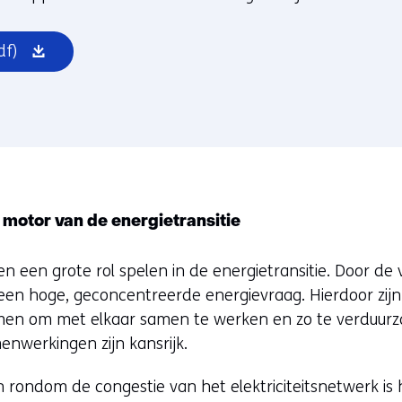
(opent
df)
in
nieuw
venster)
 motor van de energietransitie
n een grote rol spelen in de energietransitie. Door de
er een hoge, geconcentreerde energievraag. Hierdoor zi
n om met elkaar samen te werken en zo te verduurza
enwerkingen zijn kansrijk.
 rondom de congestie van het elektriciteitsnetwerk is