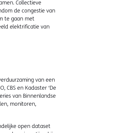
men. Collectieve
ondom de congestie van
om te gaan met
eld elektrificatie van
r verduurzaming van een
VO, CBS en Kadaster ‘De
teries van Binnenlandse
len, monitoren,
ndelijke open dataset