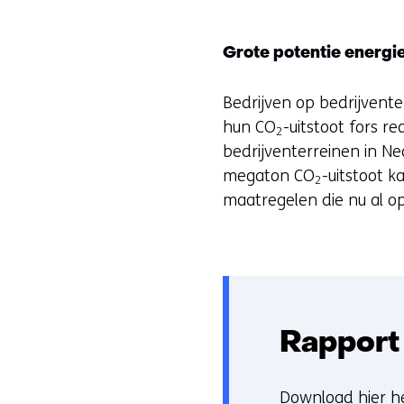
Grote potentie energi
Bedrijven op bedrijvent
hun CO
-uitstoot fors r
2
bedrijventerreinen in N
megaton CO
-uitstoot k
2
maatregelen die nu al op
Rapport
Download hier he