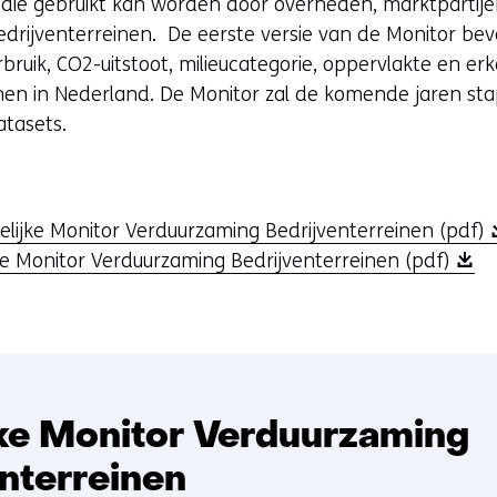
 die gebruikt kan worden door overheden, marktpartijen
drijventerreinen. De eerste versie van de Monitor be
rbruik, CO2-uitstoot, milieucategorie, oppervlakte en 
einen in Nederland. De Monitor zal de komende jaren st
atasets.
(
lijke Monitor Verduurzaming Bedrijventerreinen (pdf)
(
o
ke Monitor Verduurzaming Bedrijventerreinen (pdf)
o
p
p
e
e
n
n
t
t
i
jke Monitor Verduurzaming
i
n
n
n
nterreinen