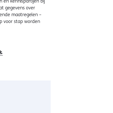
 en kennispartijen bij
vat gegevens over
erkende maatregelen –
ap voor stap worden