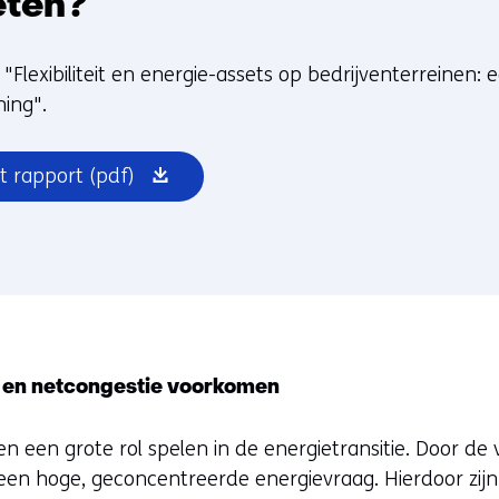
ten?
"Flexibiliteit en energie-assets op bedrijventerreinen: 
ing".
(opent
t rapport
(pdf)
in
nieuw
venster)
en netcongestie voorkomen
n een grote rol spelen in de energietransitie. Door de
er een hoge, geconcentreerde energievraag. Hierdoor zi