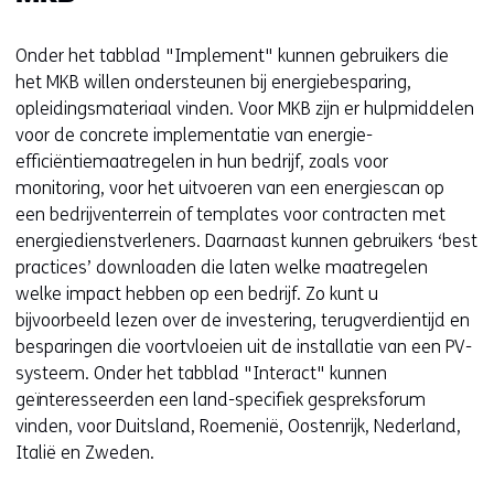
n
d
s
e
t
Onder het tabblad "Implement" kunnen gebruikers die
r
e
het MKB willen ondersteunen bij energiebesparing,
e
r
opleidingsmateriaal vinden. Voor MKB zijn er hulpmiddelen
w
)
voor de concrete implementatie van energie-
e
(
efficiëntiemaatregelen in hun bedrijf, zoals voor
b
v
monitoring, voor het uitvoeren van een energiescan op
s
e
een bedrijventerrein of templates voor contracten met
i
r
energiedienstverleners. Daarnaast kunnen gebruikers ‘best
t
w
practices’ downloaden die laten welke maatregelen
e
i
welke impact hebben op een bedrijf. Zo kunt u
)
j
bijvoorbeeld lezen over de investering, terugverdientijd en
s
besparingen die voortvloeien uit de installatie van een PV-
t
systeem. Onder het tabblad "Interact" kunnen
n
geïnteresseerden een land-specifiek gespreksforum
a
vinden, voor Duitsland, Roemenië, Oostenrijk, Nederland,
a
Italië en Zweden.
r