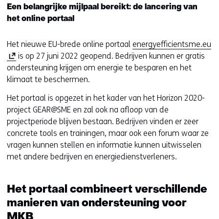
Een belangrijke mijlpaal bereikt: de lancering van
(
het online portaal
v
e
(
Het nieuwe EU-brede online portaal
energyefficientsme.eu
r
o
is op 27 juni 2022 geopend. Bedrijven kunnen er gratis
w
p
ondersteuning krijgen om energie te besparen en het
i
e
klimaat te beschermen.
j
n
s
Het portaal is opgezet in het kader van het Horizon 2020-
t
t
project GEAR@SME en zal ook na afloop van de
i
n
projectperiode blijven bestaan. Bedrijven vinden er zeer
n
a
concrete tools en trainingen, maar ook een forum waar ze
n
a
vragen kunnen stellen en informatie kunnen uitwisselen
i
r
met andere bedrijven en energiedienstverleners.
e
e
u
e
w
n
Het portaal combineert verschillende
v
a
manieren van ondersteuning voor
e
n
MKB