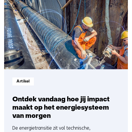
op)
38
resultaten,
getoond
1
t/m
5
Informatietype:
Artikel
Ontdek vandaag hoe jij impact
maakt op het energiesysteem
van morgen
De energietransitie zit vol technische,