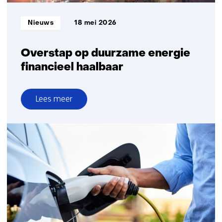
morgen
Informatietype:
Nieuws
18 mei 2026
Overstap op duurzame energie
financieel haalbaar
Lees meer
over
Overstap
op
duurzame
energie
financieel
haalbaar