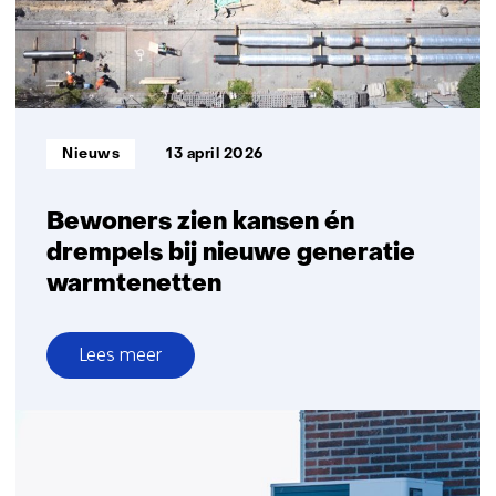
Informatietype:
Nieuws
13 april 2026
Bewoners zien kansen én
drempels bij nieuwe generatie
warmtenetten
Lees meer
over
Bewoners
zien
kansen
én