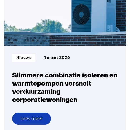
drempels
bij
nieuwe
generatie
warmtenetten
Informatietype:
Nieuws
4 maart 2026
Slimmere combinatie isoleren en
warmtepompen versnelt
verduurzaming
corporatiewoningen
Lees meer
over