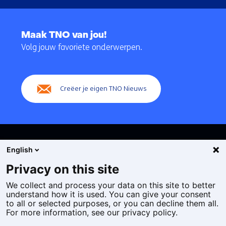
Terug
naar
Maak TNO van jou!
navigatie
Volg jouw favoriete onderwerpen.
(Hoofdnavigatie)
Creëer je eigen TNO Nieuws
English
Privacy on this site
We collect and process your data on this site to better
Cookies
understand how it is used. You can give your consent
Privacy statement
to all or selected purposes, or you can decline them all.
Toegankelijkheid
For more information, see our privacy policy.
Disclaimer