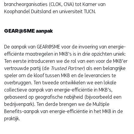
p
brancheorganisaties (CLOK, CNA) tot Kamer van
e
Koophandel Duitsland en universiteit TUCN.
n
t
GEAR@SME aanpak
i
n
De aanpak van GEAR@SME voor de invoering van energie-
n
efficiënte maatregelen in MKB’s is in drie opzichten uniek:
i
Ten eerste introduceren we de rol van een voor de MKB’er
e
vertrouwde partij (de
Trusted Partner
) als een belangrijke
u
speler om de kloof tussen MKB en de leveranciers te
w
overbruggen. Ten tweede ontwikkelen we een lokale
v
collectieve aanpak van energie-efficiëntie in MKB’s,
e
gebaseerd op geografische nabijheid (bijvoorbeeld een
n
bedrijvenpark). Ten derde brengen we de Multiple
s
Benefits-aanpak van energie-efficiëntie in het MKB in de
t
praktijk.
e
r
)