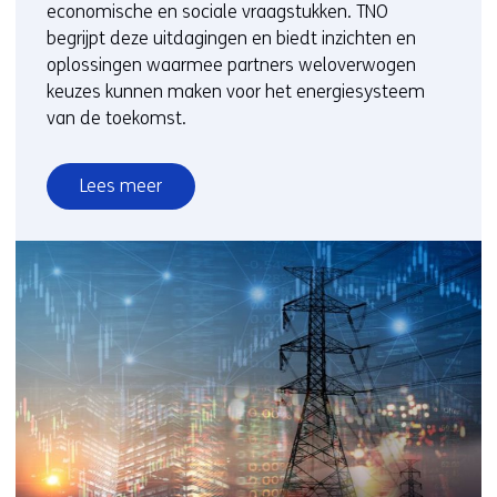
economische en sociale vraagstukken. TNO
begrijpt deze uitdagingen en biedt inzichten en
oplossingen waarmee partners weloverwogen
keuzes kunnen maken voor het energiesysteem
van de toekomst.
Lees meer
over
Ontdek
vandaag
hoe
jij
impact
maakt
op
het
energiesysteem
van