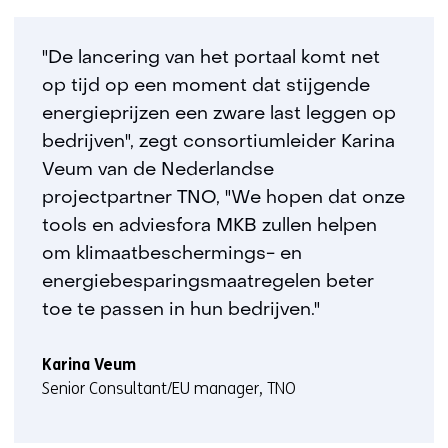
e
e
n
"De lancering van het portaal komt net
a
op tijd op een moment dat stijgende
n
energieprijzen een zware last leggen op
d
bedrijven", zegt consortiumleider Karina
e
Veum van de Nederlandse
r
projectpartner TNO, "We hopen dat onze
e
w
tools en adviesfora MKB zullen helpen
e
om klimaatbeschermings- en
b
energiebesparingsmaatregelen beter
s
toe te passen in hun bedrijven."
i
t
Karina Veum
e
Senior Consultant/EU manager, TNO
)