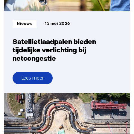
Informatietype:
Nieuws
15 mei 2026
Satellietlaadpalen bieden
tijdelijke verlichting bij
netcongestie
Lees meer
over
Satellietlaadpalen
bieden
tijdelijke
verlichting
bij
netcongestie