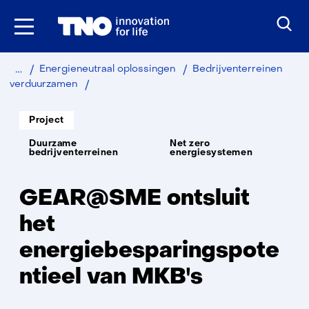
Ga
naar
inhoud
Home
Duurzaam
Energieneutraal oplossingen
Bedrijventerreinen
GEAR@SME
verduurzamen
Soort
Project
project:
Thema:
Duurzame
Net zero
bedrijventerreinen
energiesystemen
GEAR@SME ontsluit
het
energiebesparingspote
ntieel van MKB's