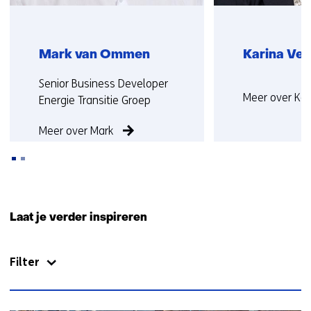
Mark van Ommen
Karina Ve
Functie:
Functie
Senior Business Developer
Meer over Kar
niet
Energie Transitie Groep
bekend
Meer over Mark
Terug
naar
Laat je verder inspireren
navigatie
(Neem
Filter
contact
met
ons