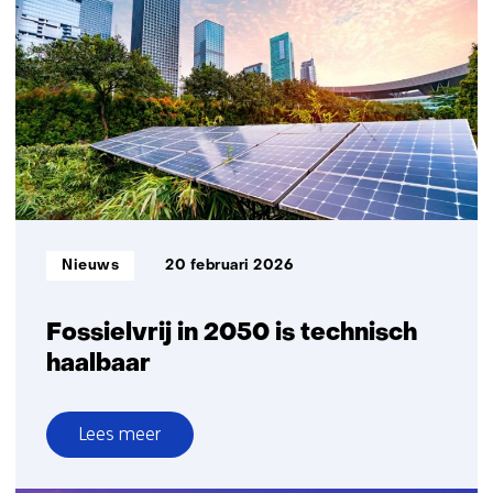
slechtst
geïsoleerde
woningen
drukt
gasverbruik
en
energiearmoede
Informatietype:
Nieuws
20 februari 2026
Fossielvrij in 2050 is technisch
haalbaar
Lees meer
over
Fossielvrij