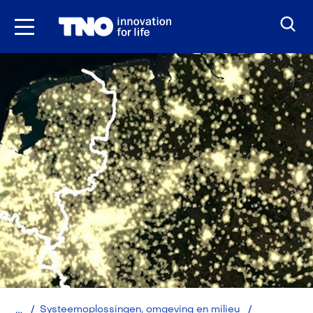
Ga
naar
inhoud
Home
Systeemoplossingen, omgeving en milieu