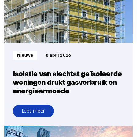
Informatietype:
Nieuws
8 april 2026
Isolatie van slechtst geïsoleerde
woningen drukt gasverbruik en
energiearmoede
Lees meer
over
Isolatie
van