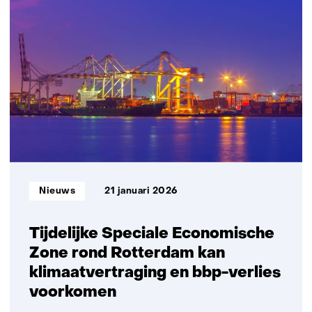
in
2050
is
technisch
haalbaar
Informatietype:
Nieuws
21 januari 2026
Tijdelijke Speciale Economische
Zone rond Rotterdam kan
klimaatvertraging en bbp-verlies
voorkomen