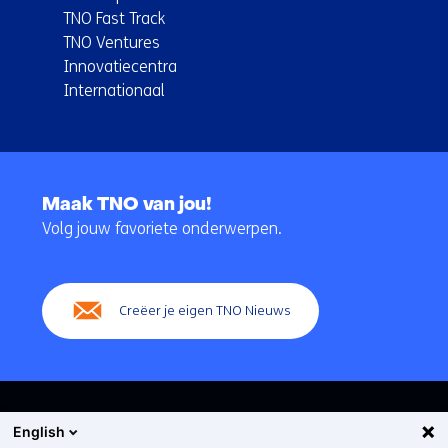
TNO Fast Track
TNO Ventures
Innovatiecentra
Internationaal
Terug
naar
Maak TNO van jou!
navigatie
Volg jouw favoriete onderwerpen.
(Hoofdnavigatie)
Creëer je eigen TNO Nieuws
English