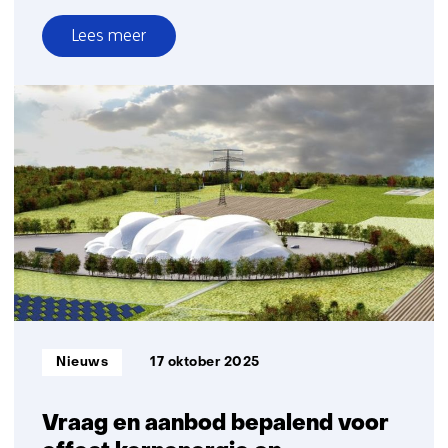
Lees meer
over
Tijdelijke
Speciale
Economische
Zone
rond
Rotterdam
kan
klimaatvertraging
en
bbp-
verlies
voorkomen
Informatietype:
Nieuws
17 oktober 2025
Vraag en aanbod bepalend voor