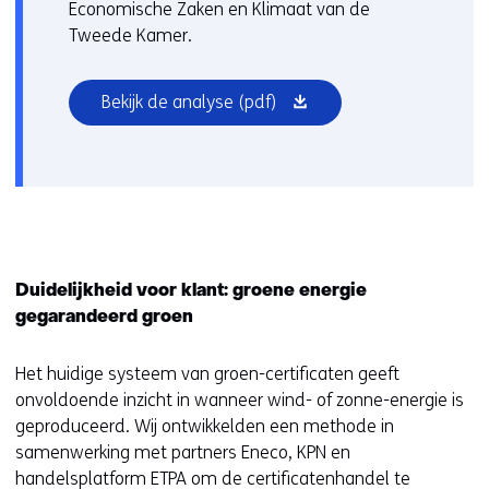
Economische Zaken en Klimaat van de
Tweede Kamer.
(opent
Bekijk de analyse
(pdf)
in
nieuw
venster)
Duidelijkheid voor klant: groene energie
gegarandeerd groen
Het huidige systeem van groen-certificaten geeft
onvoldoende inzicht in wanneer wind- of zonne-energie is
geproduceerd. Wij ontwikkelden een methode in
samenwerking met partners Eneco, KPN en
handelsplatform ETPA om de certificatenhandel te