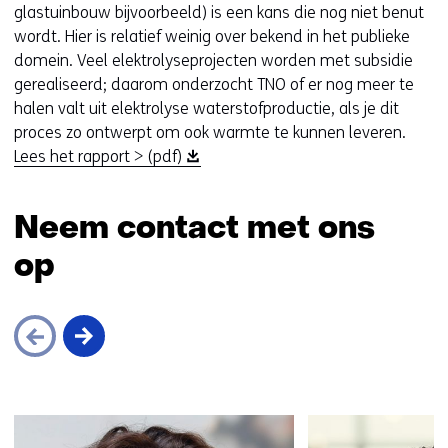
glastuinbouw bijvoorbeeld) is een kans die nog niet benut
wordt. Hier is relatief weinig over bekend in het publieke
domein. Veel elektrolyseprojecten worden met subsidie
gerealiseerd; daarom onderzocht TNO of er nog meer te
halen valt uit elektrolyse waterstofproductie, als je dit
proces zo ontwerpt om ook warmte te kunnen leveren.
(
Lees het rapport > (pdf)
o
p
Neem contact met ons
e
n
op
t
i
n
n
i
e
Sla
u
navigatie
w