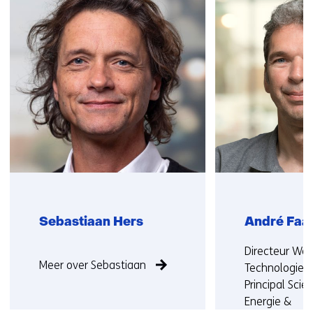
over
v
(Neem
e
contact
n
met
s
ons
t
op)
e
r
)
Sebastiaan Hers
André Faai
Functie
Functie:
Directeur We
Meer over Sebastiaan
niet
Technologie 
bekend
Principal Scien
Energie &