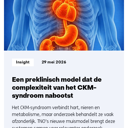
21
t/m
25
Informatietype:
Insight
29 mei 2026
Een preklinisch model dat de
complexiteit van het CKM-
syndroom nabootst
Het CKM‑syndroom verbindt hart, nieren en
metabolisme, maar onderzoek behandelt ze vaak
afzonderlijk. TNO’s nieuwe muismodel brengt deze