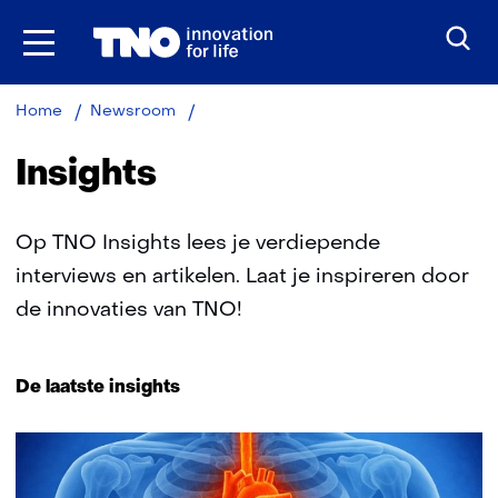
Ga
naar
inhoud
Insights
Home
Newsroom
Insights
Op TNO Insights lees je verdiepende
interviews en artikelen. Laat je inspireren door
de innovaties van TNO!
De laatste insights
581
resultaten,
getoond