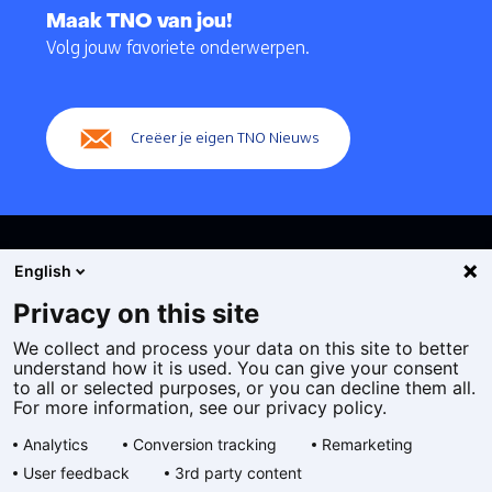
naar
Maak TNO van jou!
navigatie
Volg jouw favoriete onderwerpen.
(Hoofdnavigatie)
Creëer je eigen TNO Nieuws
English
Privacy on this site
We collect and process your data on this site to better
Cookies
understand how it is used. You can give your consent
Privacy statement
to all or selected purposes, or you can decline them all.
Toegankelijkheid
For more information, see our privacy policy.
Disclaimer
Analytics
Conversion tracking
Remarketing
Algemene voorwaarden
User feedback
3rd party content