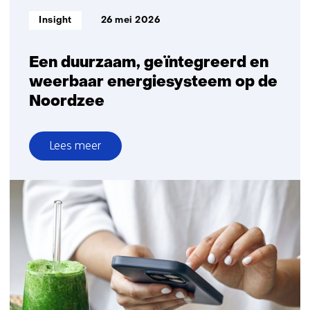
Informatietype:
Insight
26 mei 2026
Een duurzaam, geïntegreerd en
weerbaar energiesysteem op de
Noordzee
Lees meer
over
Een
duurzaam,
geïntegreerd
en
weerbaar
energiesysteem
op
de