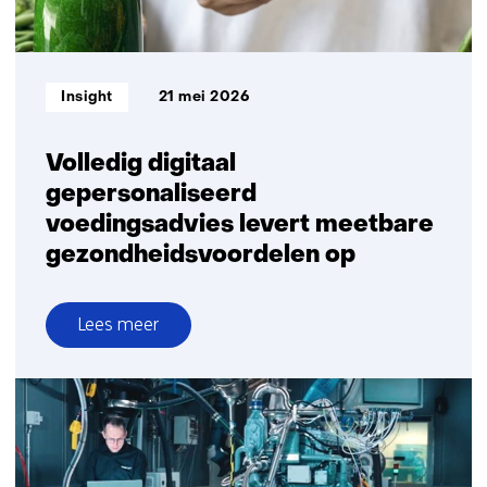
Noordzee
Informatietype:
Insight
21 mei 2026
Volledig digitaal
gepersonaliseerd
voedingsadvies levert meetbare
gezondheidsvoordelen op
Lees meer
over
Volledig
digitaal
gepersonaliseerd
voedingsadvies
levert