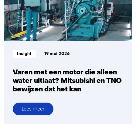
meetbare
gezondheidsvoordelen
op
Informatietype:
Insight
19 mei 2026
Varen met een motor die alleen
water uitlaat? Mitsubishi en TNO
bewijzen dat het kan
Lees meer
over
Varen
met