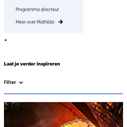
Functie:
Programma directeur
Meer over Mathilde
Terug
naar
Laat je verder inspireren
navigatie
(Neem
Filter
contact
met
ons
op)
1928
resultaten,
getoond
1