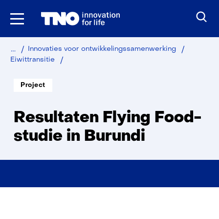
Ga
naar
inhoud
Home
Over
Innovaties voor ontwikkelingssamenwerking
TNO
Resultaten
Eiwittransitie
Flying
Food-
Soort
Project
project:
studie
in
Burundi
Resultaten Flying Food-
studie in Burundi