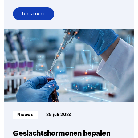
Lees meer
over
Nieuwe
bifaciale
zonnetechnologie
levert
meer
elektriciteit
per
vierkante
meter
Informatietype:
Nieuws
28 juli 2026
Geslachtshormonen bepalen