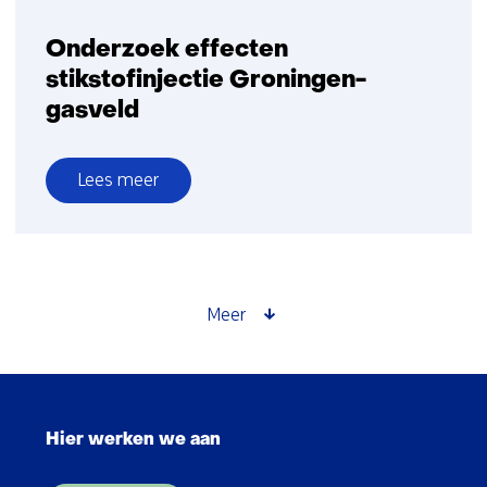
Onderzoek effecten
stikstofinjectie Groningen-
gasveld
Lees meer
over
Onderzoek
effecten
stikstofinjectie
Groningen-
Meer
gasveld
Sla
navigatie
Hier werken we aan
over
(Hoofdnavigatie)