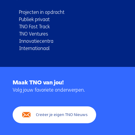
Projecten in opdracht
Publiek privaat
TNO Fast Track
TNO Ventures
Innovatiecentra
Internationaal
Terug
naar
Maak TNO van jou!
navigatie
Volg jouw favoriete onderwerpen.
(Hoofdnavigatie)
Creëer je eigen TNO Nieuws