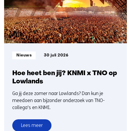
t/m
5
Informatietype:
Nieuws
30 juli 2026
Hoe heet ben jij? KNMI x TNO op
Lowlands
Ga jij deze zomer naar Lowlands? Dan kun je
meedoen aan bijzonder onderzoek van TNO-
collega’s en KNMI.
Lees meer