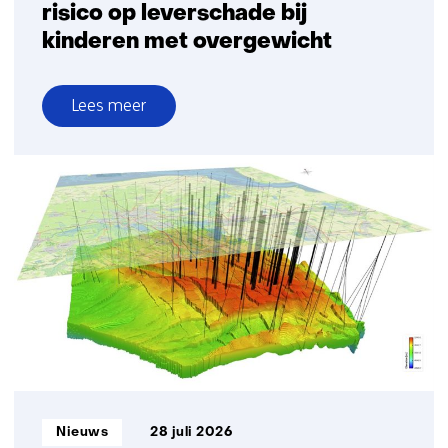
risico op leverschade bij
kinderen met overgewicht
Lees meer
over
Geslachtshormonen
bepalen
risico
op
leverschade
bij
kinderen
met
overgewicht
Informatietype:
Nieuws
28 juli 2026