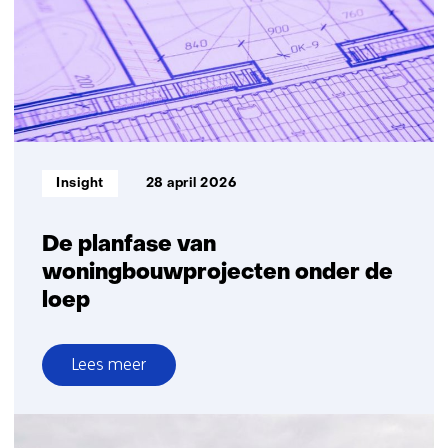
versnipperde
data
naar
gericht
bouwen
voor
ouderen
Informatietype:
Insight
28 april 2026
De planfase van
woningbouwprojecten onder de
loep
Lees meer
over
De
planfase