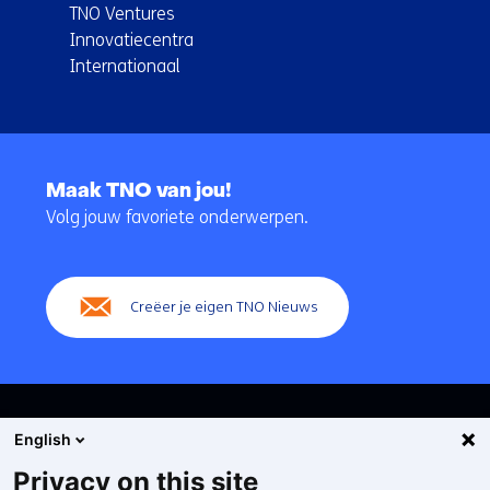
TNO Ventures
Innovatiecentra
Internationaal
Terug
naar
Maak TNO van jou!
navigatie
Volg jouw favoriete onderwerpen.
(Hoofdnavigatie)
Creëer je eigen TNO Nieuws
English
Privacy on this site