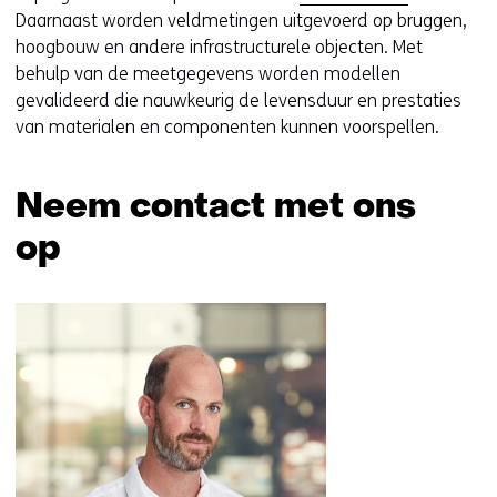
Daarnaast worden veldmetingen uitgevoerd op bruggen,
hoogbouw en andere infrastructurele objecten. Met
behulp van de meetgegevens worden modellen
gevalideerd die nauwkeurig de levensduur en prestaties
van materialen en componenten kunnen voorspellen.
Neem contact met ons
op
Sla
navigatie
over
(Neem
contact
met
ons
op)