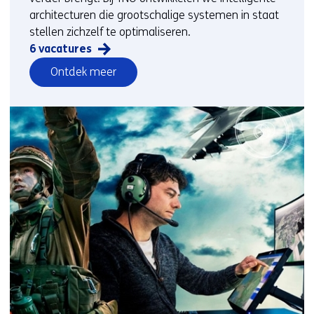
architecturen die grootschalige systemen in staat
stellen zichzelf te optimaliseren.
6 vacatures
vacatures
Ontdek meer
op
het
gebied
van
Ontdek
meer