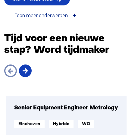
thema
Werken
Toon meer onderwerpen
bij)
Terug
naar
Tijd voor een nieuwe
navigatie
stap? Word tijdmaker
(onderliggende
onderwerpen)
Sla
navigatie
over
Senior Equipment Engineer Metrology
(Tijd
voor
werklocatie:
Werken
Opleidingsniveau:
Eindhoven
Hybride
WO
een
op
nieuwe