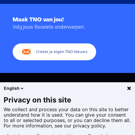
Terug
naar
Maak TNO van jou!
navigatie
Volg jouw favoriete onderwerpen.
(Hoofdnavigatie)
Creëer je eigen TNO Nieuws
English
Privacy on this site
We collect and process your data on this site to better
Cookies
understand how it is used. You can give your consent
Privacy statement
to all or selected purposes, or you can decline them all.
Toegankelijkheid
For more information, see our privacy policy.
Disclaimer