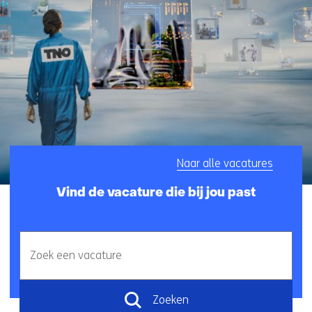
e
n
a
a
n
d
e
w
e
r
Naar alle vacatures
e
l
Vind de vacature die bij jou past
d
v
a
Zoek
n
een
m
vacature
o
Zoeken
r