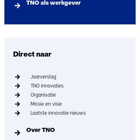
TNO als werkgever
Terug
naar
navigatie
(Direct
naar)
Direct naar
Sla
Jaarverslag
navigatie
TNO innovaties
over
(Direct
Organisatie
naar)
Missie en visie
Laatste innovatie nieuws
Over TNO