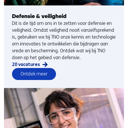
Defensie & veiligheid
Dit is de tijd om ons in te zetten voor defensie en
veiligheid. Omdat veiligheid nooit vanzelfsprekend
is, gebruiken we bij TNO onze kennis en technologie
om innovaties te ontwikkelen die bijdragen aan
vrede en bescherming. Ontdek wat wij bij TNO
doen op het gebied van defensie.
20 vacatures
vacatures
Ontdek meer
op
het
gebied
van
Ontdek
meer