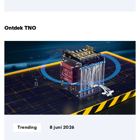
Terug
naar
navigatie
(Direct
Ontdek TNO
naar)
6
resultaten,
getoond
1
t/m
5
Informatietype:
Trending
8 juni 2026