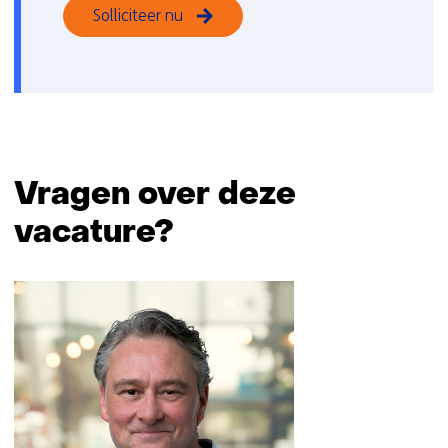
Solliciteer nu
PV1
Vragen over deze
vacature?
Sla
navigatie
over
(Vragen
over
deze
vacature?)