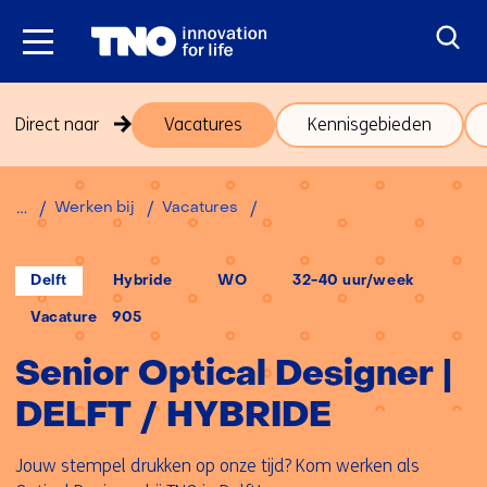
Ga
naar
inhoud
Sla
Direct naar
Vacatures
Kennisgebieden
navigatie
over
(onderwerpen
Terug
Senior
Werken bij
Vacatures
onder
naar
Optical
thema
navigatie
Designer
Werken
(onderwerpen
|
Locatie:
Werken
Opleidingsniveau:
Uren
Delft
Hybride
WO
32-40 uur/week
bij)
onder
op
per
DELFT
afstand:
week:
Vacature
905
thema
/
Werken
HYBRIDE
Senior Optical Designer |
bij)
DELFT / HYBRIDE
Jouw stempel drukken op onze tijd? Kom werken als