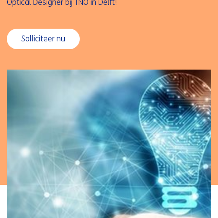
Optical Designer bij TNO in Delft!
#LI-
Solliciteer nu
PV1