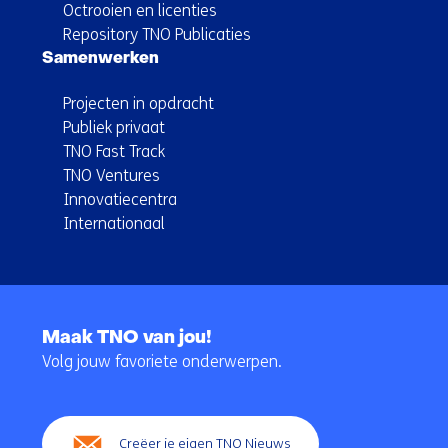
Octrooien en licenties
Repository TNO Publicaties
Samenwerken
Projecten in opdracht
Publiek privaat
TNO Fast Track
TNO Ventures
Innovatiecentra
Internationaal
Terug
naar
Maak TNO van jou!
navigatie
Volg jouw favoriete onderwerpen.
(Hoofdnavigatie)
Creëer je eigen TNO Nieuws