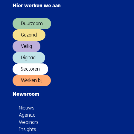
navigatie
Hier werken we aan
over
(Hoofdnavigatie)
Duurzaam
Gezond
Veilig
Digitaal
Sectoren
Werken bij
Newsroom
Nieuws
Agenda
Webinars
Insights