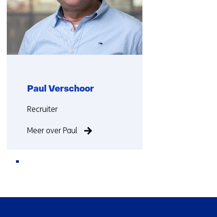
Paul Verschoor
Functie:
Recruiter
Meer over Paul
Terug
naar
Sla
navigatie