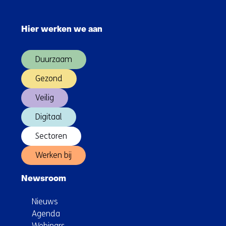
joint
Sla
venture
navigatie
geavanceerde
Hier werken we aan
over
radartechnologie
(Hoofdnavigatie)
Duurzaam
Gezond
Veilig
Digitaal
Sectoren
Werken bij
Newsroom
Nieuws
Agenda
Webinars