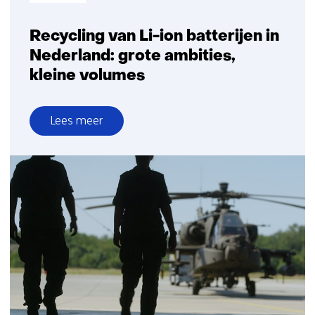
Recycling van Li-ion batterijen in
Nederland: grote ambities,
kleine volumes
Lees meer
over
Recycling
van
Li-
ion
batterijen
in
Nederland:
grote
ambities,
kleine