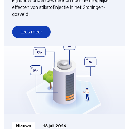
Mijnbouw onderzoek gedaan naar de mogelijke
effecten van stikstofinjectie in het Groningen-
gasveld.
Lees meer
over
Onderzoek
effecten
stikstofinjectie
Groningen-
gasveld
Informatietype:
Nieuws
16 juli 2026