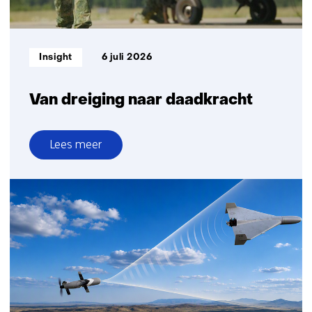
Informatietype:
Insight
6 juli 2026
Van dreiging naar daadkracht
Lees meer
over
Van
dreiging
naar
daadkracht