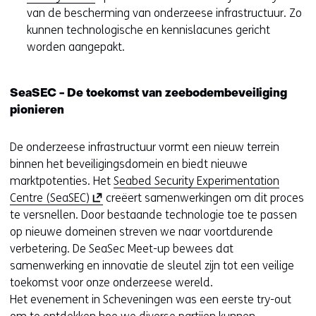
van de bescherming van onderzeese infrastructuur. Zo
kunnen technologische en kennislacunes gericht
worden aangepakt.
SeaSEC - De toekomst van zeebodembeveiliging
pionieren
De onderzeese infrastructuur vormt een nieuw terrein
binnen het beveiligingsdomein en biedt nieuwe
marktpotenties. Het
Seabed Security Experimentation
(
Centre (SeaSEC)
creëert samenwerkingen om dit proces
o
te versnellen. Door bestaande technologie toe te passen
p
op nieuwe domeinen streven we naar voortdurende
e
verbetering. De SeaSec Meet-up bewees dat
n
samenwerking en innovatie de sleutel zijn tot een veilige
t
toekomst voor onze onderzeese wereld.
i
Het evenement in Scheveningen was een eerste try-out
n