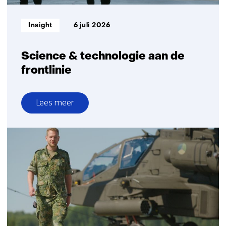
volumes
Informatietype:
Insight
6 juli 2026
Science & technologie aan de
frontlinie
Lees meer
over
Science
&
technologie
aan
de
frontlinie