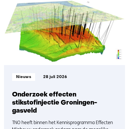
96
resultaten,
getoond
1
t/m
5
Informatietype:
Nieuws
28 juli 2026
Onderzoek effecten
stikstofinjectie Groningen-
gasveld
TNO heeft binnen het Kennisprogramma Effecten