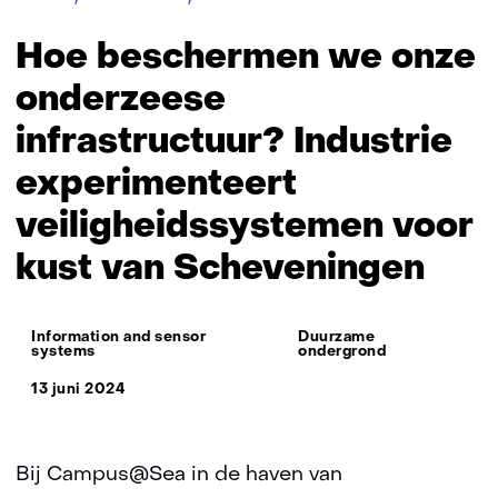
beschermen
we
Hoe beschermen we onze
onze
onderzeese
onderzeese
infrastructuur?
infrastructuur? Industrie
Industrie
experimenteert
experimenteert
veiligheidssystemen
voor
veiligheidssystemen voor
kust
van
kust van Scheveningen
Scheveningen
Thema:
Information and sensor
Duurzame
systems
ondergrond
13 juni 2024
Bij Campus@Sea in de haven van