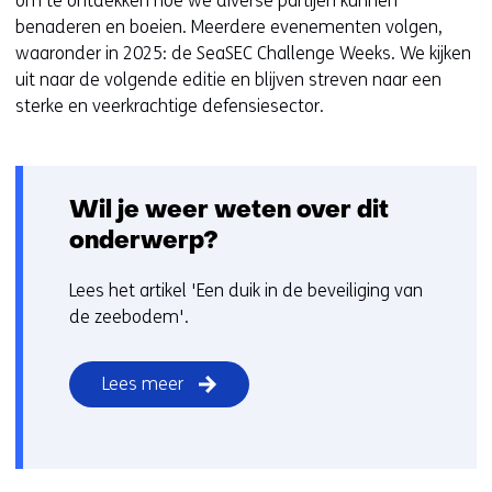
om te ontdekken hoe we diverse partijen kunnen
n
benaderen en boeien. Meerdere evenementen volgen,
i
waaronder in 2025: de SeaSEC Challenge Weeks. We kijken
e
uit naar de volgende editie en blijven streven naar een
u
sterke en veerkrachtige defensiesector.
w
v
e
Wil je weer weten over dit
n
s
onderwerp?
t
e
Lees het artikel 'Een duik in de beveiliging van
r
de zeebodem'.
)
(
Lees meer
v
e
r
w