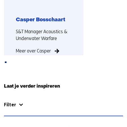
b
s
i
Casper Bosschaart
t
Functie:
e
S&T Manager Acoustics &
)
Underwater Warfare
Meer over Casper
Terug
naar
Laat je verder inspireren
navigatie
(Neem
Filter
contact
met
ons
op)