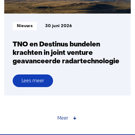
Informatietype:
Nieuws
30 juni 2026
TNO en Destinus bundelen
krachten in joint venture
geavanceerde radartechnologie
Lees meer
over
TNO
en
Destinus
bundelen
Meer
krachten
in