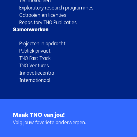
Technologieën
Exploratory research programmes
Octrooien en licenties
Repository TNO Publicaties
Samenwerken
Projecten in opdracht
Publiek privaat
TNO Fast Track
TNO Ventures
Innovatiecentra
Internationaal
Terug
naar
Maak TNO van jou!
navigatie
Volg jouw favoriete onderwerpen.
(Hoofdnavigatie)