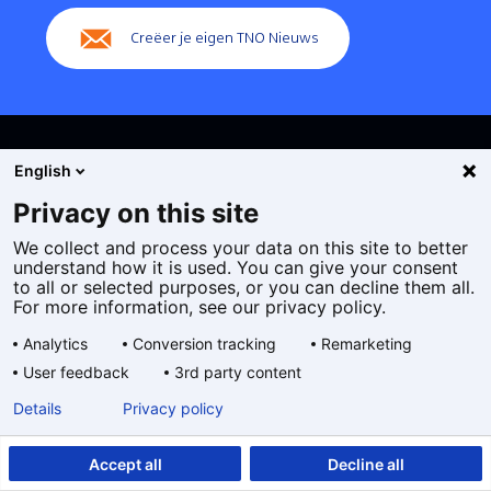
Creëer je eigen TNO Nieuws
English
Privacy on this site
We collect and process your data on this site to better
Cookies
understand how it is used. You can give your consent
Privacy statement
to all or selected purposes, or you can decline them all.
Toegankelijkheid
For more information, see our privacy policy.
Disclaimer
Analytics
Conversion tracking
Remarketing
Algemene voorwaarden
User feedback
3rd party content
Geselecteerde
NL
Details
Privacy policy
taal:
Accept all
Decline all