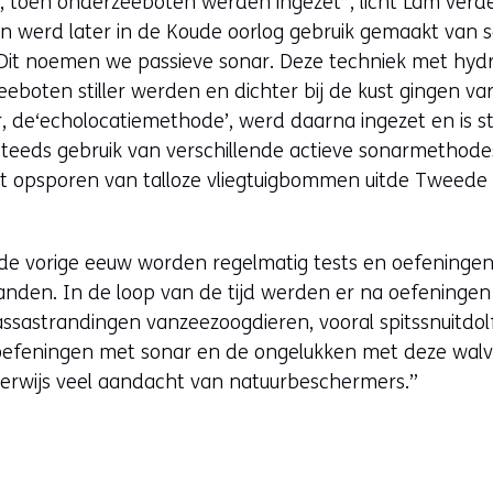
toen onderzeeboten werden ingezet”, licht Lam verde
n werd later in de Koude oorlog gebruik gemaakt van 
it noemen we passieve sonar. Deze techniek met hydr
boten stiller werden en dichter bij de kust gingen va
r, de‘echolocatiemethode’, werd daarna ingezet en is s
teeds gebruik van verschillende actieve sonarmethod
et opsporen van talloze vliegtuigbommen uitde Tweede 
n de vorige eeuw worden regelmatig tests en oefening
landen. In de loop van de tijd werden er na oefeninge
assastrandingen vanzeezoogdieren, vooral spitssnuitdol
efeningen met sonar en de ongelukken met deze walvis
cherwijs veel aandacht van natuurbeschermers.”