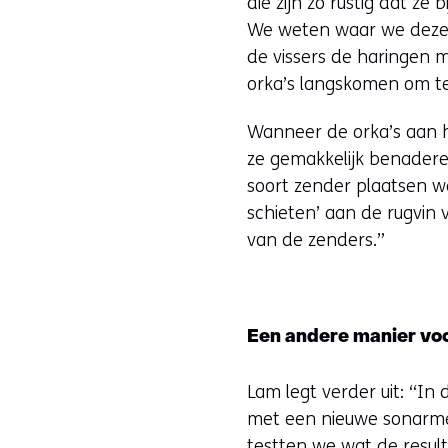
die zijn zo rustig dat z
We weten waar we deze d
de vissers de haringen m
orka’s langskomen om te
Wanneer de orka’s aan h
ze gemakkelijk benadere
soort zender plaatsen w
schieten’ aan de rugvin 
van de zenders.”
Een andere manier voo
Lam legt verder uit: “I
met een nieuwe sonarmet
testten we wat de resul