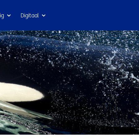
Ga
ig
Digitaal
naar
inhoud