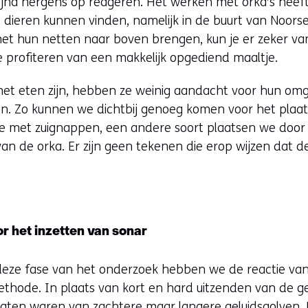
e bijna nergens op reageren. Het werken met orka’s hee
ieren kunnen vinden, namelijk in de buurt van Noorse
et hun netten naar boven brengen, kun je er zeker van 
 profiteren van een makkelijk opgediend maaltje.
et eten zijn, hebben ze weinig aandacht voor hun om
n. Zo kunnen we dichtbij genoeg komen voor het plaa
e met zuignappen, een andere soort plaatsen we door 
van de orka. Er zijn geen tekenen die erop wijzen dat d
r het inzetten van sonar
n deze fase van het onderzoek hebben we de reactie va
hode. In plaats van kort en hard uitzenden van de ge
taten waren van zachtere maar langere geluidsgolven.