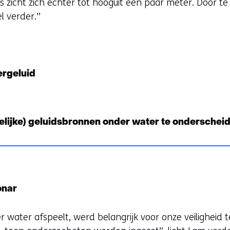
zicht zich echter tot hooguit een paar meter. Door te
l verder.”
ergeluid
nselijke) geluidsbronnen onder water te onderscheid
onar
 water afspeelt, werd belangrijk voor onze veiligheid t