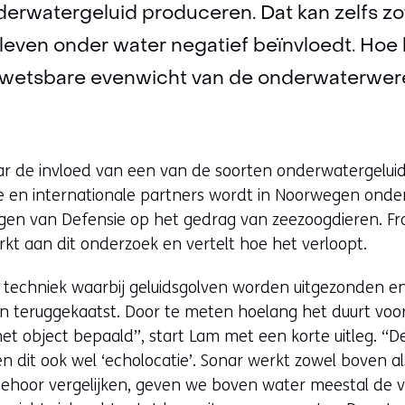
onderwatergeluid produceren. Dat kan zelfs zo
 leven onder water negatief beïnvloedt. Hoe
kwetsbare evenwicht van de onderwaterwe
r de invloed van een van de soorten onderwatergelui
e en internationale partners wordt in Noorwegen ond
gen van Defensie op het gedrag van zeezoogdieren. Fr
kt aan dit onderzoek en vertelt hoe het verloopt.
n techniek waarbij geluidsgolven worden uitgezonden e
n teruggekaatst. Door te meten hoelang het duurt voor
 het object bepaald”, start Lam met een korte uitleg. “
 dit ook wel ‘echolocatie’. Sonar werkt zowel boven a
gehoor vergelijken, geven we boven water meestal de v