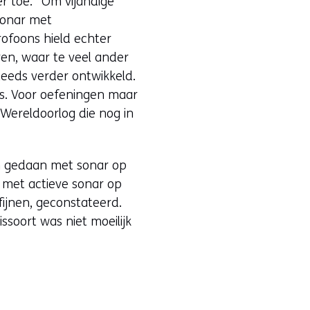
r toe. “Om vijandige
sonar met
ofoons hield echter
ren, waar te veel ander
teeds verder ontwikkeld.
es. Voor oefeningen maar
Wereldoorlog die nog in
en gedaan met sonar op
n met actieve sonar op
fijnen, geconstateerd.
soort was niet moeilijk