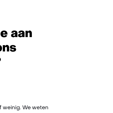
e aan
ons
n
?
luid?
ef weinig. We weten