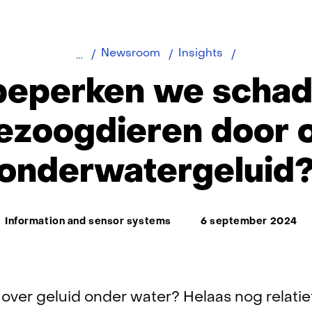
Hoe
Newsroom
Insights
beperken
beperken we schad
we
schade
ezoogdieren door 
aan
zeezoogdiere
onderwatergeluid
door
ons
onderwaterge
Thema:
Information and sensor systems
6 september 2024
over geluid onder water? Helaas nog relati