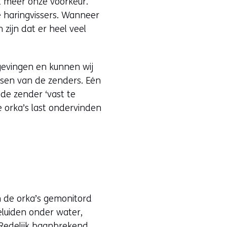
ft meer onze voorkeur.
 haringvissers. Wanneer
zijn dat er heel veel
gevingen en kunnen wij
tsen van de zenders. Eén
de zender ‘vast te
e orka’s last ondervinden
n de orka’s gemonitord
luiden onder water,
 Redelijk baanbrekend