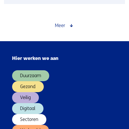
Afname
energiearmoede
stagneert
in
Meer
2025
Sla
navigatie
Hier werken we aan
over
(Hoofdnavigatie)
Duurzaam
Gezond
Veilig
Digitaal
Sectoren