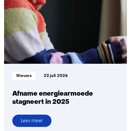
samenwerking
buiten
Europa
Informatietype:
Nieuws
23 juli 2026
Afname energiearmoede
stagneert in 2025
Lees meer
over