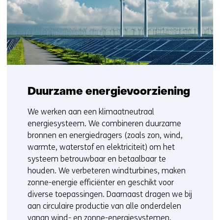
Duurzame energievoorziening
We werken aan een klimaatneutraal
energiesysteem. We combineren duurzame
bronnen en energiedragers (zoals zon, wind,
warmte, waterstof en elektriciteit) om het
systeem betrouwbaar en betaalbaar te
houden. We verbeteren windturbines, maken
zonne-energie efficiënter en geschikt voor
diverse toepassingen
. D
aarnaast
dragen
we
bij
aan circulaire productie
van
alle onderdelen
v
an
an wind- en zonne-energiesystemen.