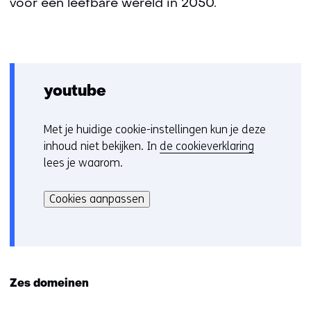
voor een leefbare wereld in 2050.
youtube
Met je huidige cookie-instellingen kun je deze
C
inhoud niet bekijken. In
de cookieverklaring
o
lees je waarom.
o
Hier
k
kan
i
Cookies aanpassen
het
e
gebruik
v
van
o
cookies
o
op
r
Zes domeinen
deze
k