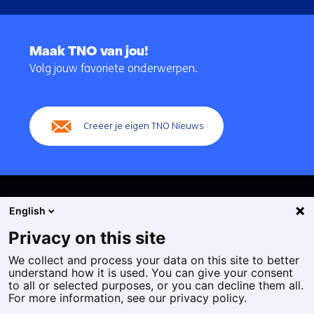
Terug
naar
Maak TNO van jou!
navigatie
Volg jouw favoriete onderwerpen.
(Hoofdnavigatie)
Creëer je eigen TNO Nieuws
English
Privacy on this site
We collect and process your data on this site to better
Cookies
understand how it is used. You can give your consent
Privacy statement
to all or selected purposes, or you can decline them all.
Toegankelijkheid
For more information, see our privacy policy.
Disclaimer