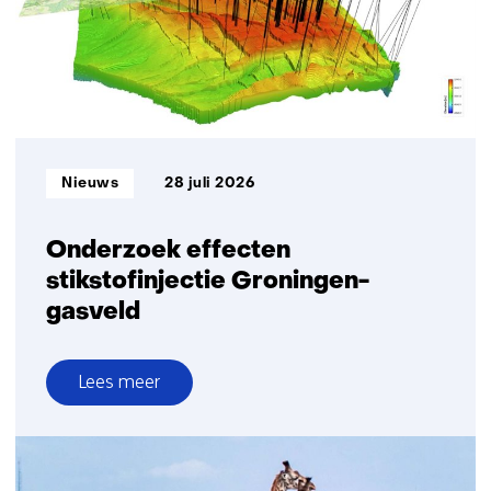
elektriciteit
per
vierkante
meter
Informatietype:
Nieuws
28 juli 2026
Onderzoek effecten
stikstofinjectie Groningen-
gasveld
Lees meer
over
Onderzoek
effecten
stikstofinjectie