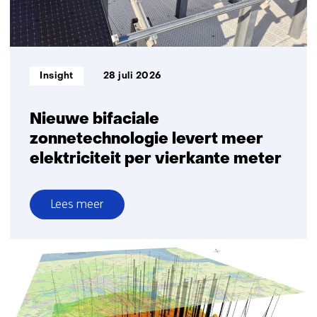
Informatietype:
Insight
28 juli 2026
Nieuwe bifaciale
zonnetechnologie levert meer
elektriciteit per vierkante meter
Lees meer
over
Nieuwe
bifaciale
zonnetechnologie
levert
meer