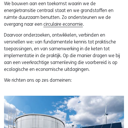
website
e
We bouwen aan een toekomst waarin we de
worden
u
energietransitie centraal staat en we grondstoffen en
toegestaan
r
ruimte duurzaam benutten. Zo ondersteunen we de
of
w
overgang naar een
circulaire economie
.
geweigerd.
i
Daarvoor onderzoeken, ontwikkelen, verbinden en
j
versnellen we: van fundamentele kennis tot praktische
z
toepassingen, en van samenwerking in de keten tot
i
implementatie in de praktijk. Op die manier dragen we bij
g
aan een veerkrachtige samenleving die voorbereid is op
e
ecologische en economische uitdagingen.
n
We richten ons op zes domeinen: