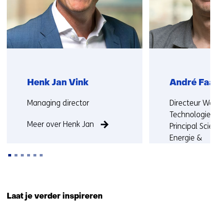
Henk Jan Vink
André Faai
Functie:
Functie:
Managing director
Directeur We
Technologie 
Meer over Henk Jan
Principal Scien
Energie &
Materialentran
Hoogleraar a
Universiteit U
Terug
Rijksuniversit
naar
Laat je verder inspireren
navigatie
Meer over An
(Neem