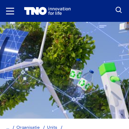
Ga
naar
inhoud
Home
Energy
Organisatie
Units