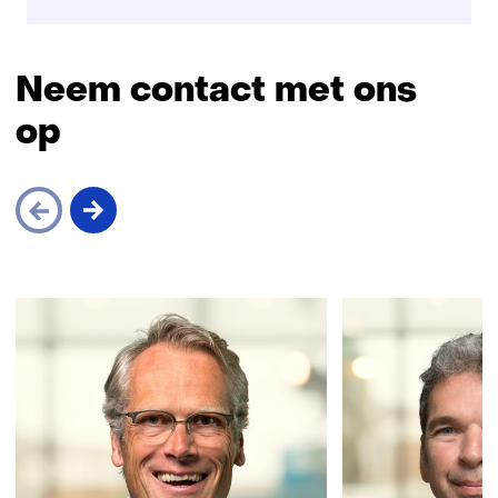
Neem contact met ons
op
Sla
navigatie
over
(Neem
contact
met
ons
op)