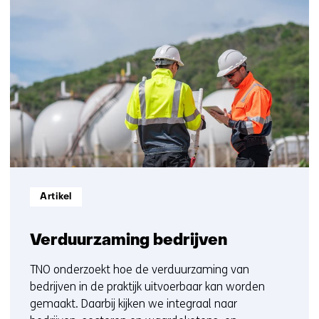
106
contact
resultaten,
met
getoond
ons
1
op)
t/m
5
Informatietype:
Artikel
Verduurzaming bedrijven
TNO onderzoekt hoe de verduurzaming van
bedrijven in de praktijk uitvoerbaar kan worden
gemaakt. Daarbij kijken we integraal naar