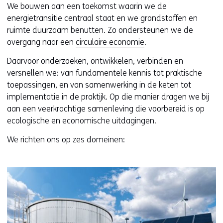
website
e
We bouwen aan een toekomst waarin we de
worden
u
energietransitie centraal staat en we grondstoffen en
toegestaan
r
ruimte duurzaam benutten. Zo ondersteunen we de
of
w
overgang naar een
circulaire economie
.
geweigerd.
i
Daarvoor onderzoeken, ontwikkelen, verbinden en
j
versnellen we: van fundamentele kennis tot praktische
z
toepassingen, en van samenwerking in de keten tot
i
implementatie in de praktijk. Op die manier dragen we bij
g
aan een veerkrachtige samenleving die voorbereid is op
e
ecologische en economische uitdagingen.
n
We richten ons op zes domeinen: