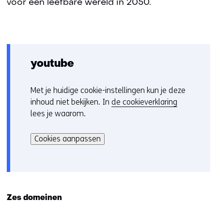
voor een leefbare wereld in 2050.
youtube
Met je huidige cookie-instellingen kun je deze
C
inhoud niet bekijken. In
de cookieverklaring
o
lees je waarom.
o
Hier
k
kan
i
Cookies aanpassen
het
e
gebruik
v
van
o
cookies
o
op
r
Zes domeinen
deze
k