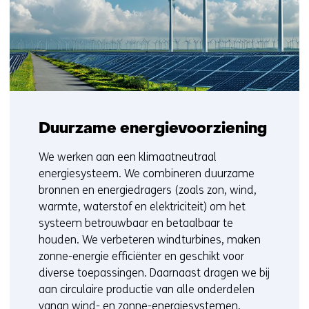
Duurzame energievoorziening
We werken aan een klimaatneutraal
energiesysteem. We combineren duurzame
bronnen en energiedragers (zoals zon, wind,
warmte, waterstof en elektriciteit) om het
systeem betrouwbaar en betaalbaar te
houden. We verbeteren windturbines, maken
zonne-energie efficiënter en geschikt voor
diverse toepassingen
. D
aarnaast
dragen
we
bij
aan circulaire productie
van
alle onderdelen
v
an
an wind- en zonne-energiesystemen.