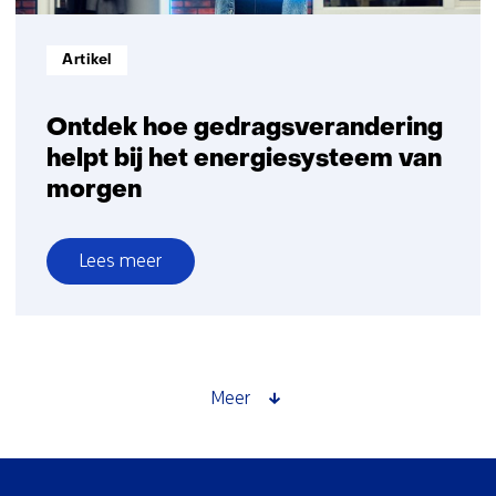
Informatietype:
Artikel
Ontdek hoe gedragsverandering
helpt bij het energiesysteem van
morgen
Lees meer
over
Ontdek
hoe
gedragsverandering
helpt
Meer
bij
het
energiesysteem
Sla