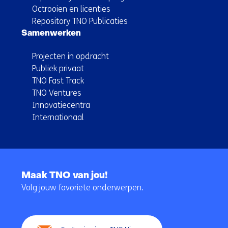
Octrooien en licenties
Repository TNO Publicaties
Samenwerken
Projecten in opdracht
Publiek privaat
TNO Fast Track
TNO Ventures
Innovatiecentra
Internationaal
Terug
naar
Maak TNO van jou!
navigatie
Volg jouw favoriete onderwerpen.
(Hoofdnavigatie)