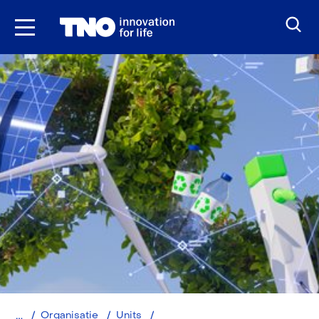
Ga
naar
inhoud
Home
Energy
Organisatie
Units