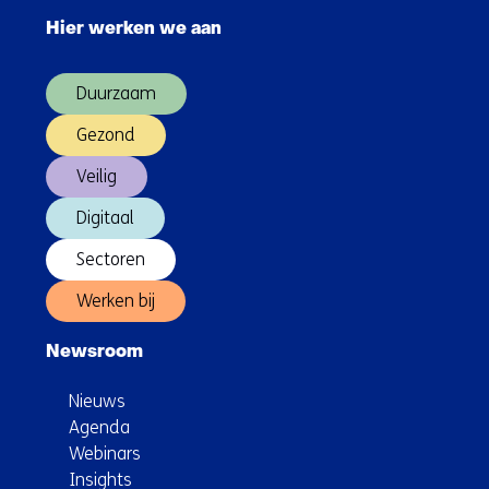
van
navigatie
morgen
Hier werken we aan
over
(Hoofdnavigatie)
Duurzaam
Gezond
Veilig
Digitaal
Sectoren
Werken bij
Newsroom
Nieuws
Agenda
Webinars
Insights