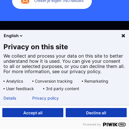
Creëer je eigen TNO Nieuws
English
Privacy on this site
We collect and process your data on this site to better
Cookies
understand how it is used. You can give your consent
Privacy statement
to all or selected purposes, or you can decline them all.
Toegankelijkheid
For more information, see our privacy policy.
Disclaimer
Analytics
Conversion tracking
Remarketing
Algemene voorwaarden
User feedback
3rd party content
Geselecteerde
NL
Details
Privacy policy
taal:
Accept all
Decline all
Powered by