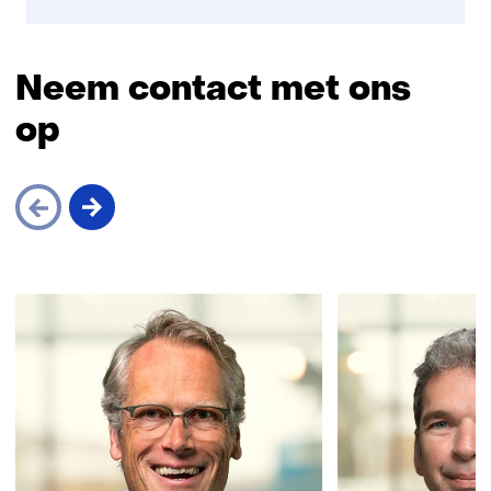
Neem contact met ons
op
Sla
navigatie
over
(Neem
contact
met
ons
op)