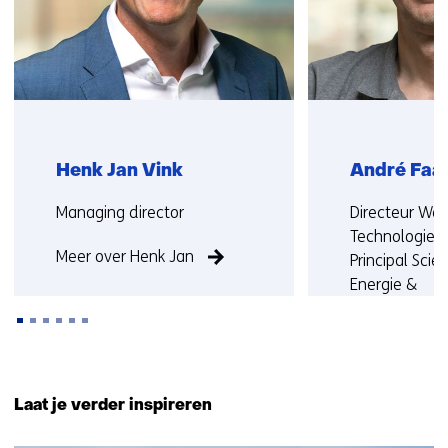
Henk Jan Vink
André Faai
Functie:
Functie:
Managing director
Directeur We
Technologie 
Meer over Henk Jan
Principal Scien
Energie &
Materialentran
Hoogleraar a
Universiteit U
Terug
Rijksuniversit
naar
Laat je verder inspireren
navigatie
Meer over An
(Neem