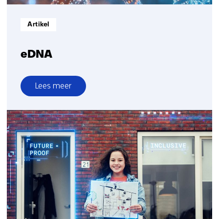
Informatietype:
Artikel
eDNA
Lees meer
over
eDNA