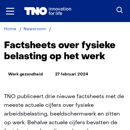
Ga
naar
inhoud
Factsheets
Home
Newsroom
over
fysieke
Factsheets over fysieke
belasting
op
belasting op het werk
het
werk
Thema:
Werk gezondheid
27 februari 2024
TNO publiceert drie nieuwe factsheets met de
meeste actuele cijfers over fysieke
arbeidsbelasting, beeldschermwerk en zitten
op werk. Behalve actuele cijfers bevatten de