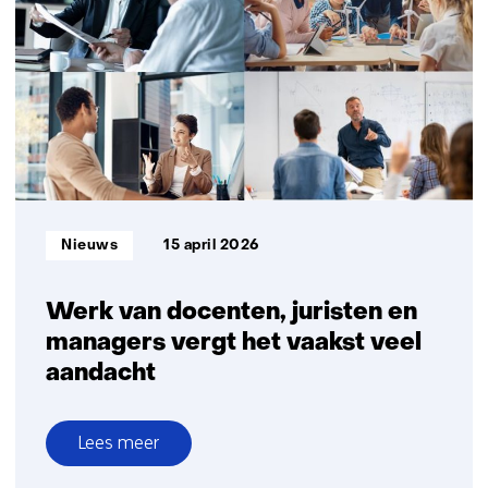
kansen
voor
productiviteitswinst,
maar
gevolgen
voor
werknemers
vragen
om
Informatietype:
Nieuws
15 april 2026
aandacht
Werk van docenten, juristen en
managers vergt het vaakst veel
aandacht
Lees meer
over