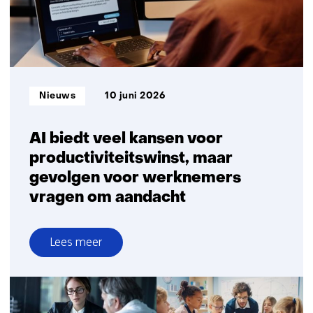
mentale
belasting,
maar
veel
blijft
hetzelfde’
Informatietype:
Nieuws
10 juni 2026
AI biedt veel kansen voor
productiviteitswinst, maar
gevolgen voor werknemers
vragen om aandacht
Lees meer
over
AI
biedt
veel