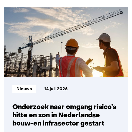
ons
op)
131
resultaten,
getoond
1
t/m
5
Informatietype:
Nieuws
14 juli 2026
Onderzoek naar omgang risico’s
hitte en zon in Nederlandse
bouw-en infrasector gestart