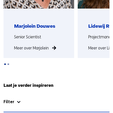
Marjolein Douwes
Lidewij R
Functie:
Functie:
Senior Scientist
Projectmanag
Meer over Marjolein
Meer over Lid
Terug
naar
Laat je verder inspireren
navigatie
(Neem
Filter
contact
met