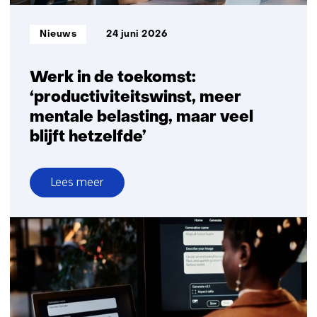
en
infrasector
Informatietype:
Nieuws
24 juni 2026
gestart
Werk in de toekomst:
‘productiviteitswinst, meer
mentale belasting, maar veel
blijft hetzelfde’
Lees meer
over
Werk
in
de
toekomst:
‘productiviteitswinst,
meer