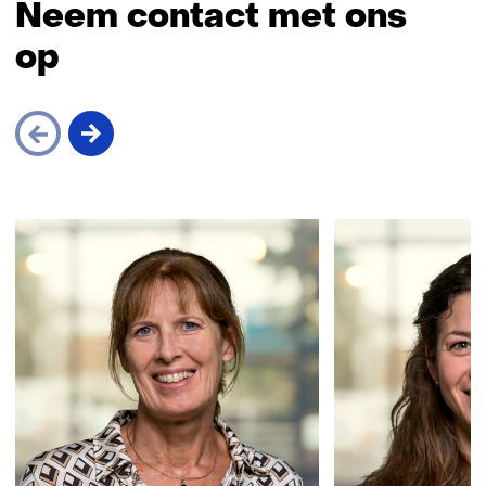
Neem contact met ons
op
Sla
navigatie
over
(Neem
contact
met
ons
op)