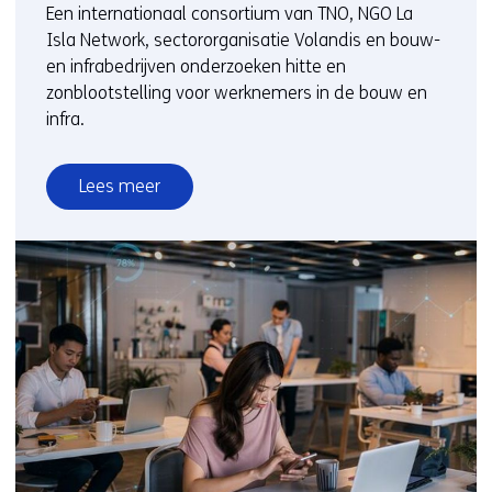
Een internationaal consortium van TNO, NGO La
Isla Network, sectororganisatie Volandis en bouw-
en infrabedrijven onderzoeken hitte en
zonblootstelling voor werknemers in de bouw en
infra.
Lees meer
over
Onderzoek
naar
omgang
risico’s
hitte
en
zon
in
Nederlandse
bouw-