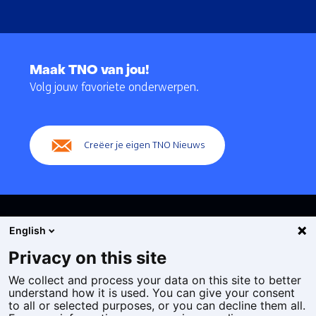
Terug
naar
Maak TNO van jou!
navigatie
Volg jouw favoriete onderwerpen.
(Hoofdnavigatie)
Creëer je eigen TNO Nieuws
English
Privacy on this site
We collect and process your data on this site to better
Cookies
understand how it is used. You can give your consent
Privacy statement
to all or selected purposes, or you can decline them all.
Toegankelijkheid