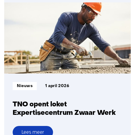
Werk
van
docenten,
juristen
en
managers
vergt
het
vaakst
veel
aandacht
Informatietype:
Nieuws
1 april 2026
TNO opent loket
Expertisecentrum Zwaar Werk
Lees meer