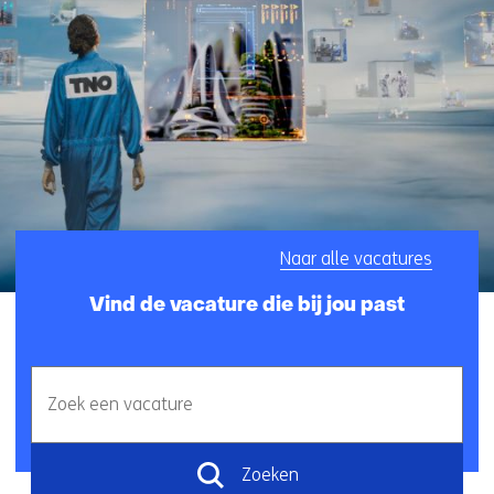
e
n
a
a
n
d
e
w
e
r
Naar alle vacatures
e
l
Vind de vacature die bij jou past
d
v
a
Zoek
n
een
m
vacature
o
Zoeken
r