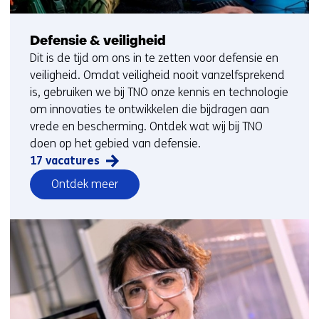
Defensie & veiligheid
Dit is de tijd om ons in te zetten voor defensie en
veiligheid. Omdat veiligheid nooit vanzelfsprekend
is, gebruiken we bij TNO onze kennis en technologie
om innovaties te ontwikkelen die bijdragen aan
vrede en bescherming. Ontdek wat wij bij TNO
doen op het gebied van defensie.
17 vacatures
vacatures
Ontdek meer
op
het
gebied
van
Ontdek
meer