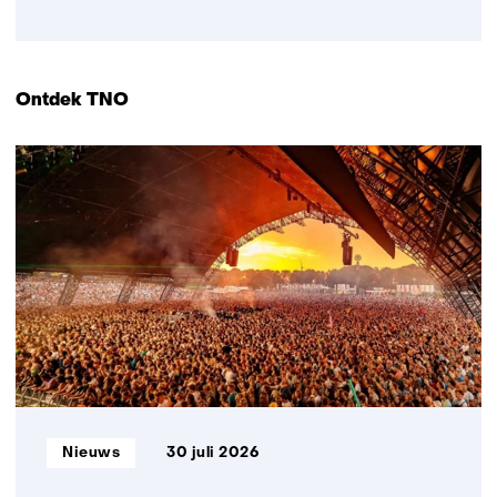
Terug
naar
navigatie
(Direct
Ontdek TNO
naar)
701
resultaten,
getoond
1
t/m
5
Informatietype:
Nieuws
30 juli 2026