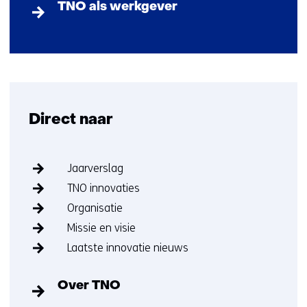
TNO als werkgever
Terug
naar
navigatie
(Direct
naar)
Direct naar
Sla
Jaarverslag
navigatie
TNO innovaties
over
(Direct
Organisatie
naar)
Missie en visie
Laatste innovatie nieuws
Over TNO