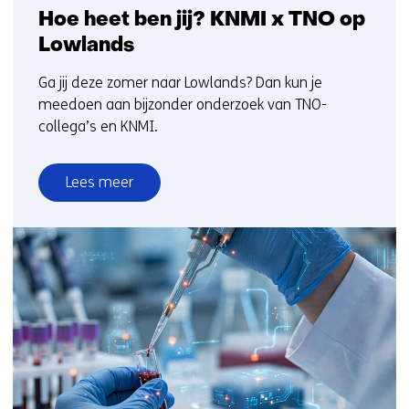
Hoe heet ben jij? KNMI x TNO op
Lowlands
Ga jij deze zomer naar Lowlands? Dan kun je
meedoen aan bijzonder onderzoek van TNO-
collega’s en KNMI.
Lees meer
over
Hoe
heet
ben
jij?
KNMI
x
TNO
op
Lowlands