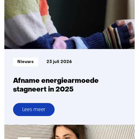
gasveld
Informatietype:
Nieuws
23 juli 2026
Afname energiearmoede
stagneert in 2025
Lees meer
over
Afname
energiearmoede
stagneert