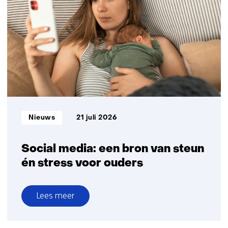
in
2025
Informatietype:
Nieuws
21 juli 2026
Social media: een bron van steun
én stress voor ouders
Lees meer
over
Social