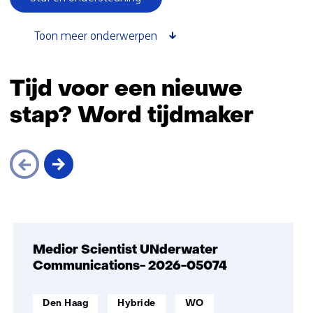
thema
Werken
Toon meer onderwerpen
bij)
Terug
naar
Tijd voor een nieuwe
navigatie
stap? Word tijdmaker
(onderliggende
onderwerpen)
Sla
navigatie
over
Medior Scientist UNderwater
(Tijd
Communications- 2026-05074
voor
een
werklocatie:
Werken
Opleidingsniveau:
Den Haag
Hybride
WO
nieuwe