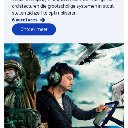
architecturen die grootschalige systemen in staat
stellen zichzelf te optimaliseren.
6 vacatures
vacatures
Ontdek meer
op
het
gebied
van
Ontdek
meer