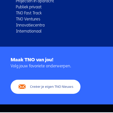
Projecten in opdracht
Publiek privaat
TNO Fast Track
TNO Ventures
Innovatiecentra
Internationaal
Terug
naar
Maak TNO van jou!
navigatie
Volg jouw favoriete onderwerpen.
(Hoofdnavigatie)
Creëer je eigen TNO Nieuws