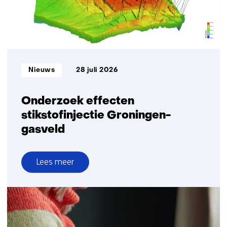
kinderen
met
overgewicht
Informatietype:
Nieuws
28 juli 2026
Onderzoek effecten
stikstofinjectie Groningen-
gasveld
Lees meer
over
Onderzoek
effecten
stikstofinjectie
Groningen-