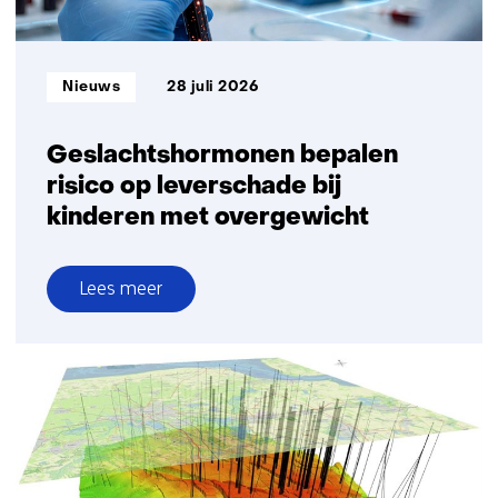
Informatietype:
Nieuws
28 juli 2026
Geslachtshormonen bepalen
risico op leverschade bij
kinderen met overgewicht
Lees meer
over
Geslachtshormonen
bepalen
risico
op
leverschade
bij