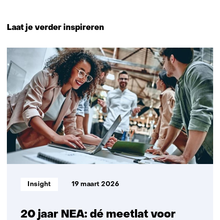
Terug
naar
Laat je verder inspireren
navigatie
(Neem
32
contact
resultaten,
met
getoond
ons
1
op)
t/m
5
Informatietype:
Insight
19 maart 2026
20 jaar NEA: dé meetlat voor