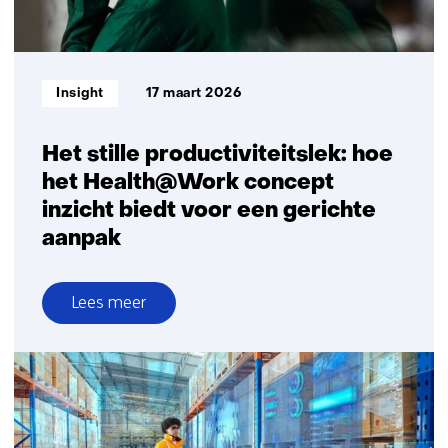
werk
Informatietype:
Insight
17 maart 2026
Het stille productiviteitslek: hoe
het Health@Work concept
inzicht biedt voor een gerichte
aanpak
Lees meer
over
Het
stille
productiviteitslek:
hoe
het