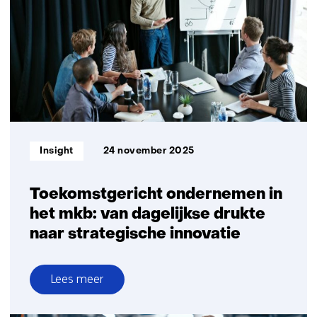
bepalen
of
jouw
AI-
project
slaagt
óf
faalt
Informatietype:
Insight
24 november 2025
Toekomstgericht ondernemen in
het mkb: van dagelijkse drukte
naar strategische innovatie
Lees meer
over
Toekomstgericht