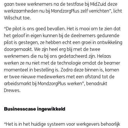
gaan twee werknemers na de testfase bij MidZuid deze
s
werkzaamheden nu bij MondzorgPlus zelf verrichten”, licht
t
Wilschut toe.
n
a
“De pilot is ons goed bevallen. Het is mooi om te zien dat
a
het geloof in eigen kunnen bij de deelnemers gedurende
r
pilot is gestegen, ze hebben echt een groei in ontwikkeling
e
doorgemaakt. We zijn heel erg blij met de twee
e
werknemers die nu bij ons gedetacheerd zijn. Helaas
n
werken ze nu niet met de technologie omdat de beamer
a
momenteel in bestelling is. Zodra deze binnen is, komen
n
er twee nieuwe medewerkers met een afstand tot de
d
arbeidsmarkt bij MondzorgPlus werken”, benadrukt
e
Drewes.
r
e
w
Businesscase ingewikkeld
e
b
“Het is in het huidige systeem voor werkgevers behoorlijk