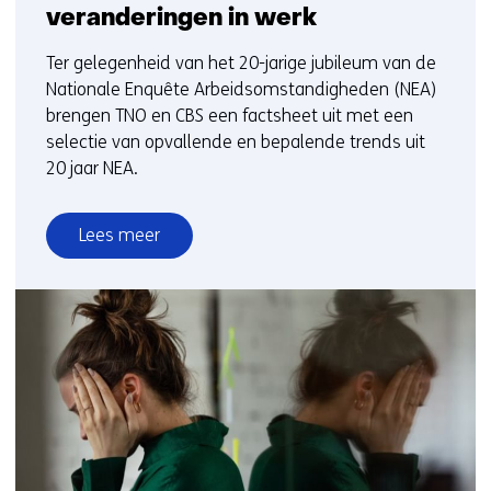
veranderingen in werk
Ter gelegenheid van het 20-jarige jubileum van de
Nationale Enquête Arbeidsomstandigheden (NEA)
brengen TNO en CBS een factsheet uit met een
selectie van opvallende en bepalende trends uit
20 jaar NEA.
Lees meer
over
20
jaar
NEA:
dé
meetlat
voor
veranderingen
in