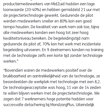
i
productiemedewerkers van MidZuid hadden een lage
e
loonwaarde (20-40%) en hebben gemiddeld 21 uur met
u
de projectietechnologie gewerkt. Gedurende de pilot
w
werden medewerkers sneller en 80% kon een goed
v
tempo houden. De kwaliteit van werk nam ook toe, bijna
e
alle medewerkers konden een hoog tot zeer hoog
n
kwaliteitsniveau bereiken. De begeleidingstijd nam
s
gedurende de pilot af, 70% kon het werk met incidentele
t
begeleiding uitvoeren. En 9 deelnemers konden na training
e
met de technologie zelfs een korte tijd zonder technologie
r
werken.”
)
“Bovendien waren de medewerkers positief over de
(
bruikbaarheid en aantrekkelijkheid van de technologie, ze
v
beoordeelden de werkplek met technologie met een 8,2.
e
De technologieacceptatie was hoog, 11 van de 14 zeiden
r
te willen blijven werken met de projectietechnologie. We
w
zagen dat 7 werknemers hoge potentie hadden voor
i
succesvolle detachering bij MondzorgPlus. Uiteindelijk
j