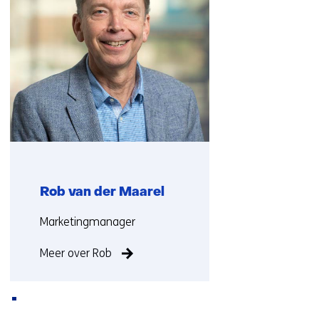
contact
met
ons
op)
Rob van der Maarel
Functie:
Marketingmanager
Meer over Rob