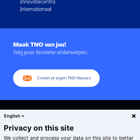
Innovatiecentra
Internationaal
Terug
naar
Maak TNO van jou!
navigatie
Volg jouw favoriete onderwerpen.
(Hoofdnavigatie)
Creëer je eigen TNO Nieuws
English
Privacy on this site
We collect and process your data on this site to better
Cookies