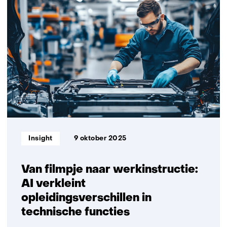
ondernemen
in
het
mkb:
van
dagelijkse
drukte
naar
strategische
innovatie
Informatietype:
Insight
9 oktober 2025
Van filmpje naar werkinstructie:
AI verkleint
opleidingsverschillen in
technische functies