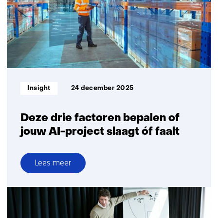
Health@Work
concept
inzicht
biedt
voor
een
gerichte
Informatietype:
Insight
24 december 2025
aanpak
Deze drie factoren bepalen of
jouw AI-project slaagt óf faalt
Lees meer
over
Deze
drie
factoren