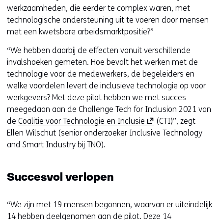
werkzaamheden, die eerder te complex waren, met
technologische ondersteuning uit te voeren door mensen
met een kwetsbare arbeidsmarktpositie?”
“We hebben daarbij de effecten vanuit verschillende
invalshoeken gemeten. Hoe bevalt het werken met de
technologie voor de medewerkers, de begeleiders en
welke voordelen levert de inclusieve technologie op voor
werkgevers? Met deze pilot hebben we met succes
meegedaan aan de Challenge Tech for Inclusion 2021 van
(
de
Coalitie voor Technologie en Inclusie
(CTI)”, zegt
o
Ellen Wilschut (senior onderzoeker Inclusive Technology
p
and Smart Industry bij TNO).
e
n
Succesvol verlopen
t
i
n
“We zijn met 19 mensen begonnen, waarvan er uiteindelijk
n
14 hebben deelgenomen aan de pilot. Deze 14