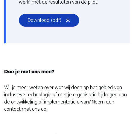
a
e
werk' met de resultaten van de pilot.
v
a
n
e
r
s
r
(opent
Download
(pdf)
e
t
w
in
e
e
i
nieuw
n
r
j
venster)
a
)
s
n
(
t
d
v
n
e
e
a
r
Doe je met ons mee?
r
a
e
w
r
w
Wil je meer weten over wat wij doen op het gebied van
i
e
e
inclusieve technologie of met je organisatie bijdragen aan
j
e
b
de ontwikkeling of implementatie ervan? Neem dan
s
n
s
contact met ons op.
t
a
i
n
n
t
a
d
e
a
e