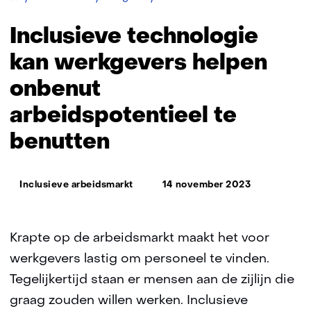
technologie
kan
Inclusieve technologie
werkgevers
helpen
kan werkgevers helpen
onbenut
onbenut
arbeidspotentieel
te
arbeidspotentieel te
benutten
benutten
Thema:
Inclusieve arbeidsmarkt
14 november 2023
Krapte op de arbeidsmarkt maakt het voor
werkgevers lastig om personeel te vinden.
Tegelijkertijd staan er mensen aan de zijlijn die
graag zouden willen werken. Inclusieve