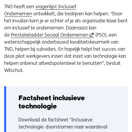
e
v
TNO heeft een
vragenlijst Inclusief
n
e
Ondernemen
ontwikkelt, die bedrijven kan helpen. “Door
t
n
het invullen kom je er echter of je als organisatie klaar bent
i
s
om inclusief te ondernemen. Daarnaast kan
n
t
(
de
Prestatieladder Sociaal Ondernemen
(PSO), een
n
e
o
wetenschappelijk onderbouwd kwaliteitskeurmerk van
i
r
p
TNO, helpen bij subsidies. En hopelijk helpt het succes van
e
)
e
deze pilot werkgevers inzien dat inzet van technologie kan
u
(
n
helpen onbenut arbeidspotentieel te benutten”, besluit
w
v
t
Wilschut.
v
e
i
e
r
n
n
w
n
s
i
Factsheet inclusieve
i
t
j
e
technologie
e
s
u
r
t
w
Download de factsheet 'Inclusieve
)
n
v
technologie: doorstromen naar waardevol
(