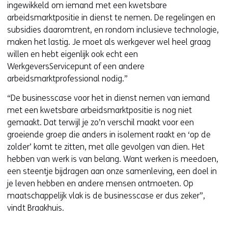
s
ingewikkeld om iemand met een kwetsbare
i
arbeidsmarktpositie in dienst te nemen. De regelingen en
t
subsidies daaromtrent, en rondom inclusieve technologie,
e
maken het lastig. Je moet als werkgever wel heel graag
)
willen en hebt eigenlijk ook echt een
WerkgeversServicepunt of een andere
arbeidsmarktprofessional nodig.”
“De businesscase voor het in dienst nemen van iemand
met een kwetsbare arbeidsmarktpositie is nog niet
gemaakt. Dat terwijl je zo’n verschil maakt voor een
groeiende groep die anders in isolement raakt en ‘op de
zolder’ komt te zitten, met alle gevolgen van dien. Het
hebben van werk is van belang. Want werken is meedoen,
een steentje bijdragen aan onze samenleving, een doel in
je leven hebben en andere mensen ontmoeten. Op
maatschappelijk vlak is de businesscase er dus zeker”,
vindt Braakhuis.