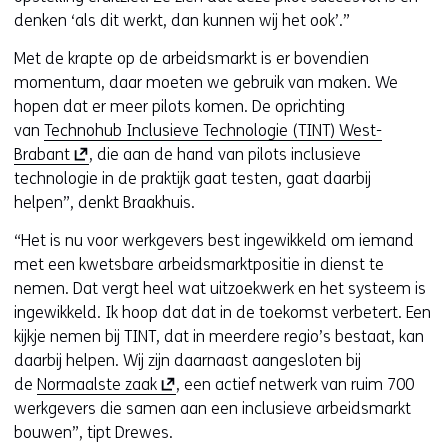
denken ‘als dit werkt, dan kunnen wij het ook’.”
Met de krapte op de arbeidsmarkt is er bovendien
momentum, daar moeten we gebruik van maken. We
hopen dat er meer pilots komen. De oprichting
van
Technohub Inclusieve Technologie (TINT) West-
(
Brabant
, die aan de hand van pilots inclusieve
o
technologie in de praktijk gaat testen, gaat daarbij
p
helpen”, denkt Braakhuis.
e
“Het is nu voor werkgevers best ingewikkeld om iemand
n
met een kwetsbare arbeidsmarktpositie in dienst te
t
nemen. Dat vergt heel wat uitzoekwerk en het systeem is
i
ingewikkeld. Ik hoop dat dat in de toekomst verbetert. Een
n
kijkje nemen bij TINT, dat in meerdere regio’s bestaat, kan
n
daarbij helpen. Wij zijn daarnaast aangesloten bij
i
(
de
Normaalste zaak
, een actief netwerk van ruim 700
e
o
werkgevers die samen aan een inclusieve arbeidsmarkt
u
p
bouwen”, tipt Drewes.
w