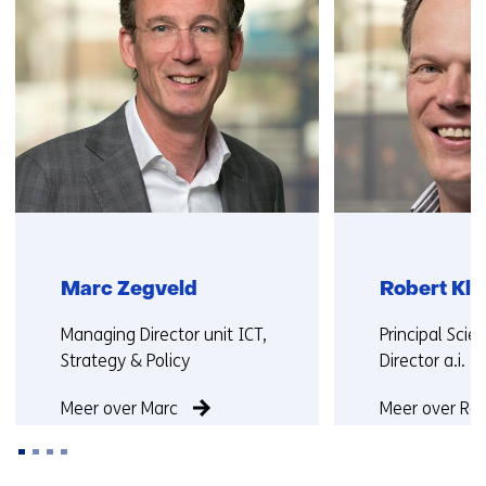
met
ons
op)
Marc Zegveld
Robert Kl
Functie:
Functie:
Managing Director unit ICT,
Principal Scie
Strategy & Policy
Director a.i.
Meer over Marc
Meer over Ro