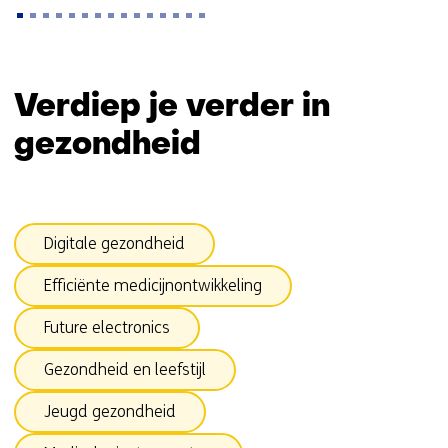
Terug
naar
Verdiep je verder in
navigatie
gezondheid
(Zo
maken
wij
impact)
Sla
Digitale gezondheid
navigatie
over
Efficiënte medicijnontwikkeling
(onderwerpen
onder
Future electronics
Gezond)
Gezondheid en leefstijl
Jeugd gezondheid