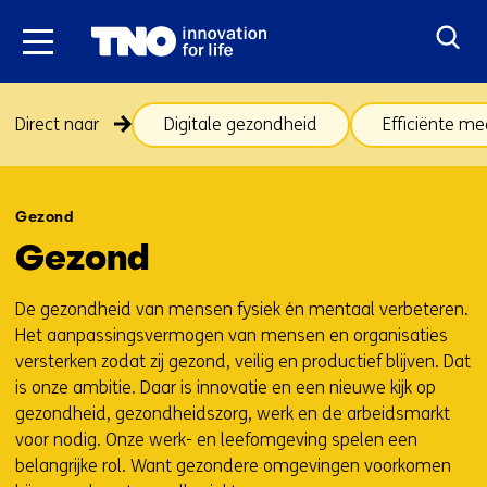
Ga
naar
inhoud
Sla
Direct naar
Digitale gezondheid
Efficiënte me
navigatie
over
(onderwerpen
Terug
onder
naar
Gezond
thema
navigatie
Gezond
Gezond)
(onderwerpen
onder
De gezondheid van mensen fysiek én mentaal verbeteren.
thema
Het aanpassingsvermogen van mensen en organisaties
Gezond)
versterken zodat zij gezond, veilig en productief blijven. Dat
is onze ambitie. Daar is innovatie en een nieuwe kijk op
gezondheid, gezondheidszorg, werk en de arbeidsmarkt
voor nodig. Onze werk- en leefomgeving spelen een
belangrijke rol. Want gezondere omgevingen voorkomen