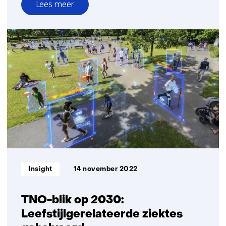
Lees meer
over
TNO-
blik
op
2030:
Medicijnen
2
jaar
sneller
ontwikkeld
Informatietype:
Insight
14 november 2022
TNO-blik op 2030:
Leefstijlgerelateerde ziektes