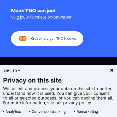
Terug
naar
Maak TNO van jou!
navigatie
Volg jouw favoriete onderwerpen.
(Hoofdnavigatie)
Creëer je eigen TNO Nieuws
English
Privacy on this site
We collect and process your data on this site to better
Cookies
understand how it is used. You can give your consent
Privacy statement
to all or selected purposes, or you can decline them all.
Toegankelijkheid
For more information, see our privacy policy.
Disclaimer
Analytics
Conversion tracking
Remarketing
Algemene voorwaarden