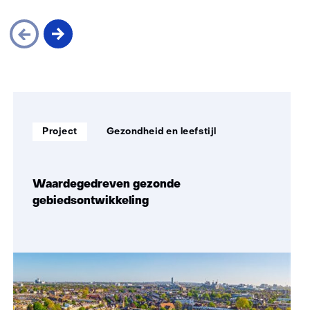
Sla
navigatie
over
Soort
Thema:
(Zo
Project
Gezondheid en leefstijl
project:
maken
wij
impact)
Waardegedreven gezonde
gebiedsontwikkeling