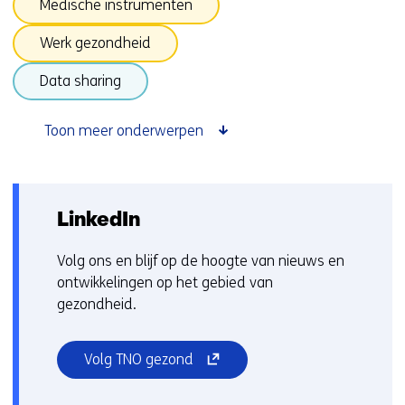
Medische instrumenten
Werk gezondheid
(onder
Data sharing
thema
Digitaal)
Toon meer onderwerpen
Terug
naar
navigatie
LinkedIn
(onderwerpen
onder
Volg ons en blijf op de hoogte van nieuws en
Gezond)
ontwikkelingen op het gebied van
gezondheid.
(opent
Volg TNO gezond
in
nieuw