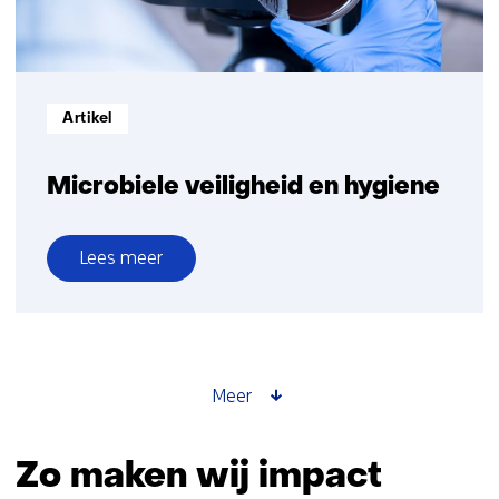
Informatietype:
Artikel
Microbiele veiligheid en hygiene
Lees meer
over
Microbiele
veiligheid
en
hygiene
Meer
Zo maken wij impact