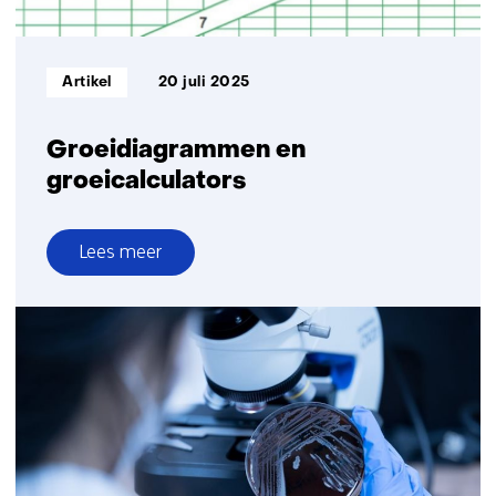
Informatietype:
Artikel
20 juli 2025
Groeidiagrammen en
groeicalculators
Lees meer
over
Groeidiagrammen
en
groeicalculators